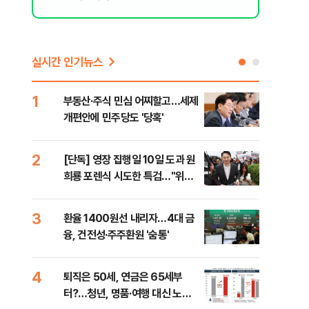
실시간 인기뉴스
1
6
부동산·주식 민심 어찌할고…세제
긴 
개편안에 민주당도 '당혹'
체 
2
7
[단독] 영장 집행일 10일 도과 원
[오
희룡 포렌식 시도한 특검…"위법
동산
증거 수집" 지적
3
8
환율 1400원선 내리자…4대 금
국내
융, 건전성·주주환원 '숨통'
코스
4
9
퇴직은 50세, 연금은 65세부
보험
터?…청년, 명품·여행 대신 노후
괴…