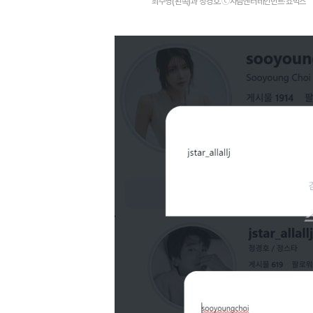
최수영(왼쪽)과 정경호.ⓒ사람엔터테인먼트·쇼박스