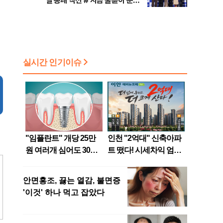
릴 통쾌 액션 #'지금 불륜이 문제
가 아닙니다' 코미디+미스터리 장
르 #대한축구협회 청문회 [주간
사진관]