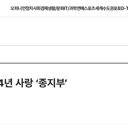
오피니언
정치
사회
경제
생활/문화
IT/과학
연예
스포츠
세계
수도권
포토
D-
4년 사랑 ‘종지부’