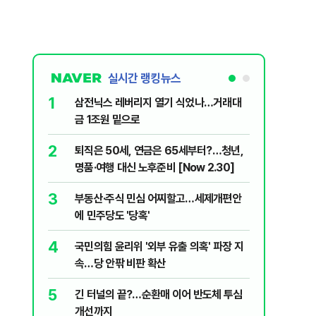
실시간 랭킹뉴스
1
6
삼전닉스 레버리지 열기 식었나…거래대
'입추 코
금 1조원 밑으로
위'…'파
하는 법 
2
7
퇴직은 50세, 연금은 65세부터?…청년,
2030은
명품·여행 대신 노후준비 [Now 2.30]
줄 알았나
리 헬스]
3
8
부동산·주식 민심 어찌할고…세제개편안
이란 "호
에 민주당도 '당혹'
상당수 우
4
9
국민의힘 윤리위 '외부 유출 의혹' 파장 지
​"정청래
속…당 안팎 비판 확산
내부서 나
5
10
긴 터널의 끝?…순환매 이어 반도체 투심
“길거리 
개선까지
세입자 ‘발