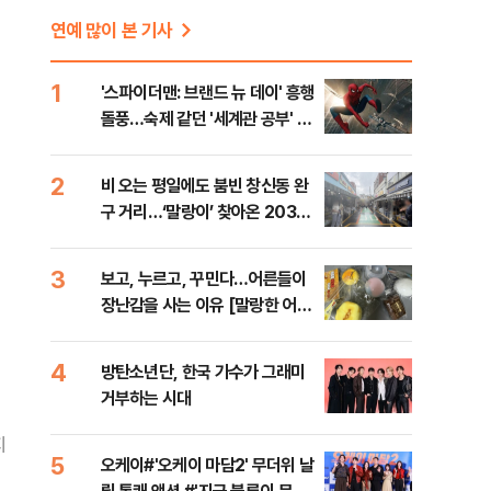
연예 많이 본 기사
1
'스파이더맨: 브랜드 뉴 데이' 흥행
돌풍…숙제 같던 '세계관 공부' 덜
었다 [영화 뷰]
2
비 오는 평일에도 붐빈 창신동 완
구 거리…‘말랑이’ 찾아온 2030
[말랑한 어른들①]
3
보고, 누르고, 꾸민다…어른들이
장난감을 사는 이유 [말랑한 어른
들②]
4
방탄소년단, 한국 가수가 그래미
거부하는 시대
지
5
오케이#'오케이 마담2' 무더위 날