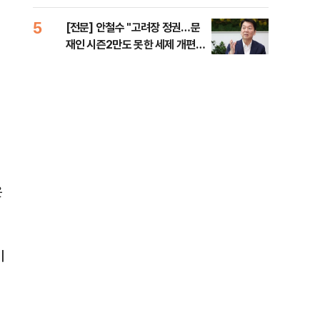
준비 [Now 2.30]
5
10
[전문] 안철수 "고려장 정권…문
고파
재인 시즌2만도 못한 세제 개편
스는
안" [정국 기상대]
은
이