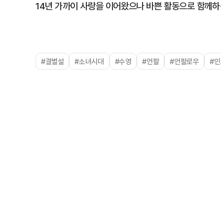
14년 가까이 사랑을 이어왔으나 바쁜 활동으로 함께하
#결별설
#소녀시대
#수영
#언팔
#언팔로우
#