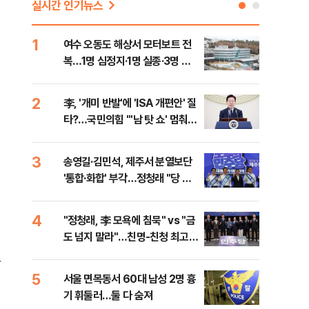
실시간 인기뉴스
1
6
여수 오동도 해상서 모터보트 전
손현
복…1명 심정지·1명 실종·3명 경
통령
상
2
7
李, '개미 반발'에 'ISA 개편안' 질
UA
타?…국민의힘 "'남 탓 쇼' 멈춰
줄이
라"
3
8
송영길·김민석, 제주서 분열보단
평택
'통합·화합' 부각…정청래 "당 공
레일
격해 놓고 뻔뻔해"
4
9
"정청래, 李 모욕에 침묵" vs "금
부산
도 넘지 말라"…친명-친청 최고위
아 
원 후보, 제주서 격돌
을
5
10
서울 면목동서 60대 남성 2명 흉
호르
기 휘둘러…둘 다 숨져
파…