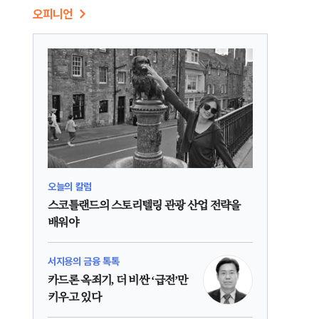
오피니언
오늘의 칼럼
스코틀랜드의 스토리텔링 관광 산업 전략을
배워야
서지용의 금융 톡톡
카드론 옥죄기, 더 비싼 ‘급전’만
키우고 있다