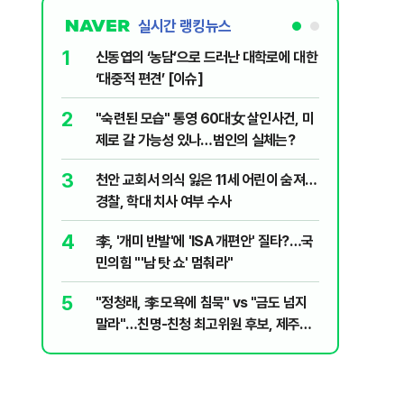
실시간 랭킹뉴스
1
6
신동엽의 ‘농담’으로 드러난 대학로에 대한
입추 하루
‘대중적 편견’ [이슈]
37도'…
있는 치료
2
7
"숙련된 모습" 통영 60대女 살인사건, 미
‘탄약 고
제로 갈 가능성 있나…범인의 실체는?
색출하라
3
8
천안 교회서 의식 잃은 11세 어린이 숨져…
송영길·김
경찰, 학대 치사 여부 수사
합' 부각
4
9
李, '개미 반발'에 'ISA 개편안' 질타?…국
호르무즈
민의힘 "'남 탓 쇼' 멈춰라"
도 또 뒤
5
10
"정청래, 李 모욕에 침묵" vs "금도 넘지
여수 오동
말라"…친명-친청 최고위원 후보, 제주서
심정지·1
격돌