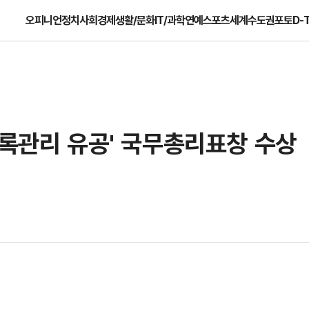
오피니언
정치
사회
경제
생활/문화
IT/과학
연예
스포츠
세계
수도권
포토
D-
기록관리 유공' 국무총리표창 수상