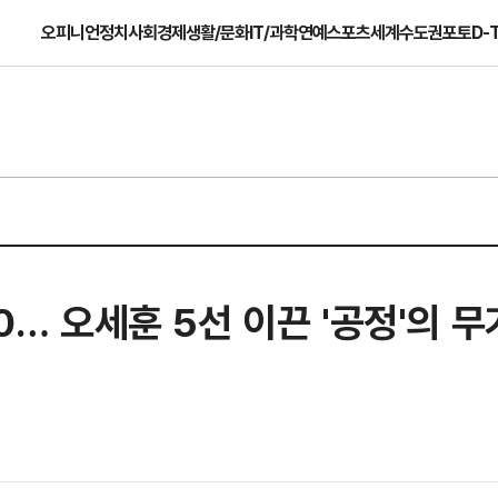
오피니언
정치
사회
경제
생활/문화
IT/과학
연예
스포츠
세계
수도권
포토
D-
30… 오세훈 5선 이끈 '공정'의 