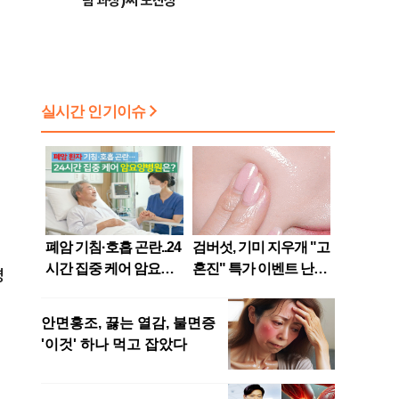
팀 과장)씨 모친상
명