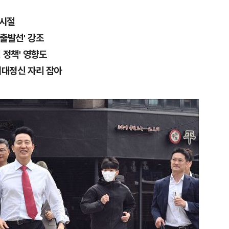
 시절
 출발선' 강조
 정책' 영향도
 시대정신 자리 잡아