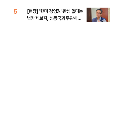
증거 수집" 지적
5
10
[현장] '한미 경영권' 관심 없다는
수술
법카 제보자, 신동국과 무관하다
국이
지만...
의 
의