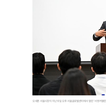
오세훈 서울시장이 지난 6일 오후 서울글로벌센터에서 열린 '서영커챌린