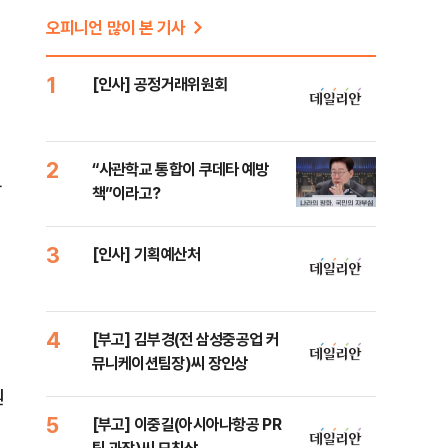
오피니언 많이 본 기사
1
[인사] 공정거래위원회
2
“사관학교 통합이 쿠데타 예방
사
책”이라고?
3
[인사] 기획예산처
4
[부고] 김부경(전 삼성중공업 커
뮤니케이션팀장)씨 장인상
원
5
[부고] 이중길(아시아나항공 PR