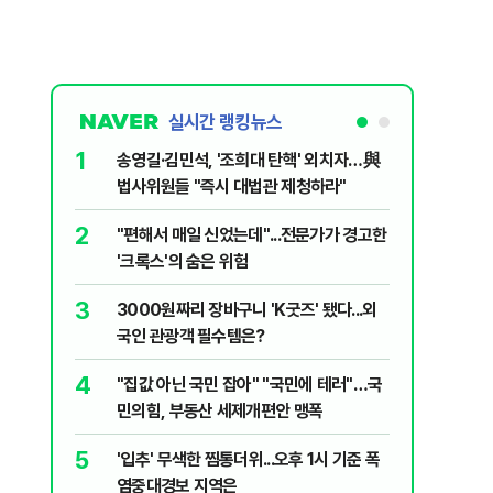
실시간 랭킹뉴스
1
6
송영길·김민석, '조희대 탄핵' 외치자…與
변경신고
법사위원들 "즉시 대법관 제청하라"
종 전환 여
2
7
"편해서 매일 신었는데"...전문가가 경고한
폭염에 아
'크록스'의 숨은 위험
다?…'기
3
8
3000원짜리 장바구니 'K굿즈' 됐다...외
"아빠, 
국인 관광객 필수템은?
640마력
4
9
"집값 아닌 국민 잡아" "국민에 테러"…국
송영길, 
민의힘, 부동산 세제개편안 맹폭
히려 이인
5
10
'입추' 무색한 찜통더위...오후 1시 기준 폭
“정부 믿
염중대경보 지역은
양도세 혜