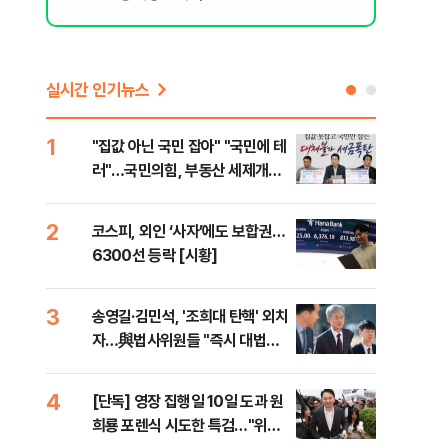
실시간 인기뉴스
1
6
"집값 아닌 국민 잡아" "국민에 테
유용
러"…국민의힘, 부동산 세제개편
규탄
안 맹폭
36
2
7
코스피, 외인 ‘사자’에도 보합권…
“정
6300선 등락 [시황]
대사
3
8
송영길·김민석, '조희대 탄핵' 외치
[단
자…與법사위원들 "즉시 대법관
1%
제청하라"
4
9
[단독] 영장 집행일 10일 도과 원
국힘
희룡 포렌식 시도한 특검…"위법
수·