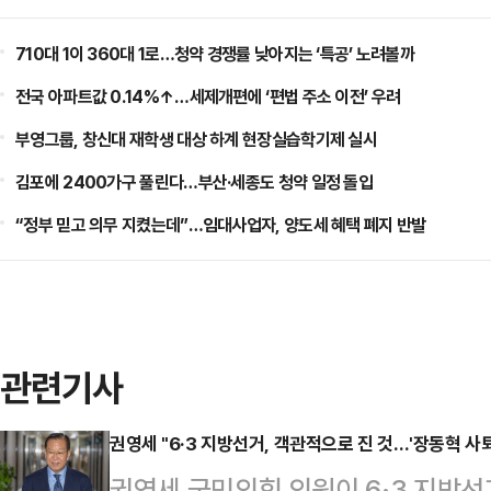
710대 1이 360대 1로…청약 경쟁률 낮아지는 ‘특공’ 노려볼까
전국 아파트값 0.14%↑…세제개편에 ‘편법 주소 이전’ 우려
부영그룹, 창신대 재학생 대상 하계 현장실습학기제 실시
김포에 2400가구 풀린다…부산·세종도 청약 일정 돌입
“정부 믿고 의무 지켰는데”…임대사업자, 양도세 혜택 폐지 반발
관련기사
권영세 "6·3 지방선거, 객관적으로 진 것…'장동혁 사
권영세 국민의힘 의원이 6·3 지방