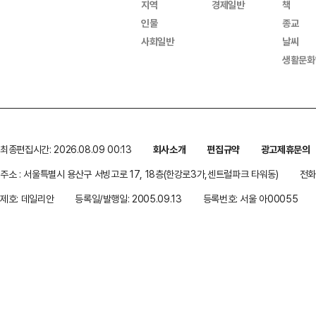
지역
경제일반
책
인물
종교
사회일반
날씨
생활문화
최종편집시간: 2026.08.09 00:13
회사소개
편집규약
광고제휴문의
주소 : 서울특별시 용산구 서빙고로 17, 18층(한강로3가,센트럴파크 타워동)
전화 
제호: 데일리안
등록일/발행일: 2005.09.13
등록번호: 서울 아00055