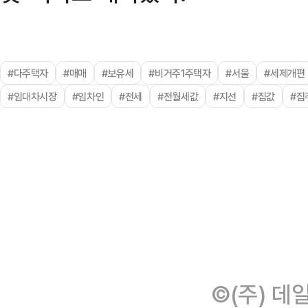
#다주택자
#매매
#보유세
#비거주1주택자
#서울
#세제개편
#임대차시장
#임차인
#전세
#전월세값
#지선
#집값
#집
©(주) 데