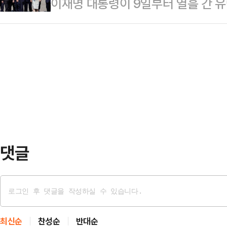
이재명 대통령이 9일부터 열흘 간 유
람 최대 명절인 '이드 알아드하' 행사
과 상식대로 하면 된다"며 사실상 특
석에 나선다.이 대통령과 김혜경 여사
면서 사막에 고립된 것으로 전해졌다
령은…
호기 편으로 벨기에 브뤼셀로 출국
시도했으나 끝내 실패했으며 휴대전화
행정안전부 장관, 강훈식 대통령 비
지 못한 것으로 알려졌다.결국 생존
왔다. 정청래 더불어민주당 대표를 
사고 사실을 알렸…
당 지도부가 환송 행사에 참석하지 않
처음이다.청와대 관계자는 이날 오전
와 선관위 부실 관…
댓글
최신순
찬성순
반대순