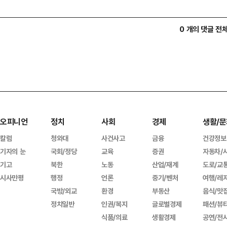
0 개의 댓글 전
오피니언
정치
사회
경제
생활/문
칼럼
청와대
사건사고
금융
건강정보
기자의 눈
국회/정당
교육
증권
자동차/
기고
북한
노동
산업/재계
도로/교
시사만평
행정
언론
중기/벤처
여행/레
국방/외교
환경
부동산
음식/맛
정치일반
인권/복지
글로벌경제
패션/뷰
식품/의료
생활경제
공연/전