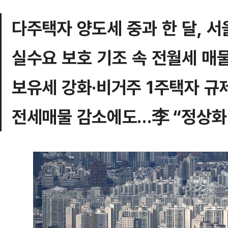
다주택자 양도세 중과 한 달, 서
실수요 보호 기조 속 전월세 매
보유세 강화·비거주 1주택자 규
전세매물 감소에도…李 “정상화