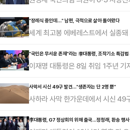
표의 사퇴를 포함한 다양한 조치들을
은 9일 SBS라디오 김태현의 정치쇼
"장례식 중인데…" 남편, 극적으로 살아 돌아왔다
세계 최고봉 에베레스트에서 실종돼
으로 진 것"이라고 밝혔다.권 의원은
(전문 산악 안내인 부족)가 극적으로
었지 않았느냐. 지금 4명이 됐다"며 
새 만으로 구조 소식이 전해 졌을땐 
"국민은 무서운 존재"라는 李대통령, 조작기소 특검법 추
노력을 했다기보단 오세훈 후보와 정
이재명 대통령은 8일 취임 1주년 기
(현지시간) AFP통신 등에 따르면
인물 차이가 결정적인 이유"라고 잘라
·보궐선거 결과에 대해 "최소한 성공
다와(57)를 쿰부 빙하 폭포 인근에
선거다라는…
패배를 인정한 셈이다. 이번 선거에
사막서 시신 49구 발견..."생존자는 단 2명 뿐"
크리스 스롤과 지난달 29일 에베레
사하라 사막 한가운데에서 시신 49
서 12곳을 차지했지만, 최대 격전지
종된 전문 산악 안내 부족의 일원이
간) BBC에 따르면 말리에서 니제
'이기고도 빛이 바랜 승리'라는 평가
7200m에 위치한…
장 나면서 탑승객들이 극심한 폭염과
李대통령, G7 정상회의 위해 출국…정청래, 환송 행사
공소 취소 권한을 특검에게 부여하는 