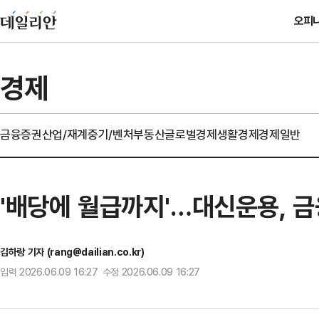
오피
경제
금융
증권
산업/재계
중기/벤처
부동산
글로벌경제
생활경제
경제일반
'배당에 월급까지'…대신운용, 금
김하랑 기자 (rang@dailian.co.kr)
입력 2026.06.09 16:27 수정 2026.06.09 16:27