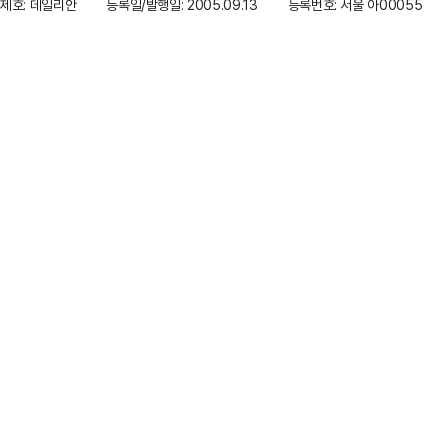
제호: 데일리안
등록일/발행일: 2005.09.13
등록번호: 서울 아00055