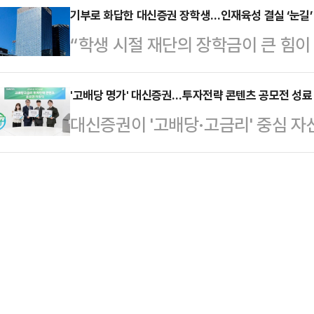
인 고객 대상으로 최대 8만원 상당의
기부로 화답한 대신증권 장학생…인재육성 결실 ‘눈길’
연금저축계좌 신규 및 기존 고객을 대
“학생 시절 재단의 장학금이 큰 힘이
레온 투자지원금 이벤트’를 진행한다.
트'를 진행한다.이번 이벤트는 연금
화재단 장학생이 사회 진출 이후 기
결한다’는 전략의 일환으로, 무신사의
만기 자금을 연금계…
나선 것은 이번이 처음으로, 기업 
'고배당 명가' 대신증권…투자전략 콘텐츠 공모전 성료
신규 비대면 고객 유입을 확대하겠다
대신증권이 '고배당·고금리' 중심 자
다.21일 대신증권에 따르면 대신송
등 채널을 통해 크레온 신규계좌를 
영상 공모전을 성료했다.최근 변동성
모씨가 최근 재단에 기부금을 전달했
과 국내주식 투…
커지자 브랜드 정체성과 자산관리 
직원의 자녀로, 지난 2007년부터 
행보다.20일 대신증권에 따르면, 회
지원을 받았다.예씨는 대학교 졸업 후
위한 임직원 참여형 영상 공모전을 
정적인 기반을 마련한…
전은 대신증권이 추진 중인 고배당·
공유하고, 이를 고객에게 보다 친숙