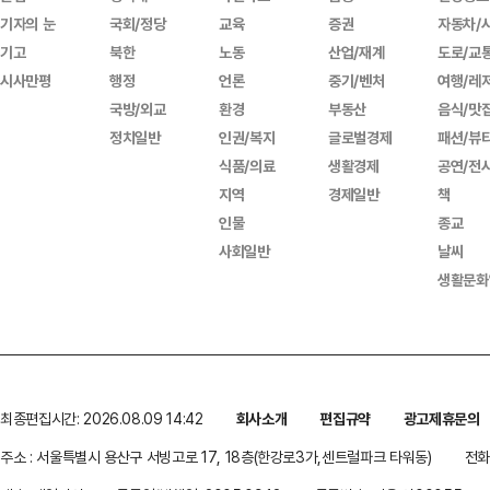
기자의 눈
국회/정당
교육
증권
자동차/
기고
북한
노동
산업/재계
도로/교
시사만평
행정
언론
중기/벤처
여행/레
국방/외교
환경
부동산
음식/맛
정치일반
인권/복지
글로벌경제
패션/뷰
식품/의료
생활경제
공연/전
지역
경제일반
책
인물
종교
사회일반
날씨
생활문화
최종편집시간: 2026.08.09 14:42
회사소개
편집규약
광고제휴문의
주소 : 서울특별시 용산구 서빙고로 17, 18층(한강로3가,센트럴파크 타워동)
전화 