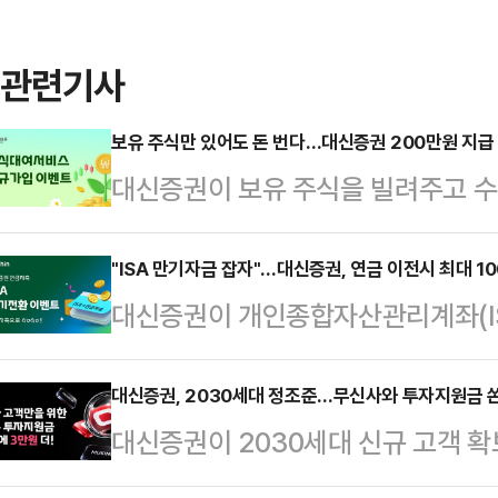
관련기사
보유 주식만 있어도 돈 번다…대신증권 200만원 지급
대신증권이 보유 주식을 빌려주고 
을 대상으로 최대 200만원의 투자
투자자들이 기존 투자 전략을 유지하
"ISA 만기자금 잡자"…대신증권, 연금 이전시 최대 1
대신증권이 개인종합자산관리계좌(IS
관심이 쏠린다.8일 대신증권에 따르
계좌에 신규 자금을 넣거나 ISA 
(MTS) 크레온 계좌 고객을 대상으
대 100만원의 현금 혜택을 제공한다
대신증권, 2030세대 정조준…무신사와 투자지원금 
행한다.이벤트는 오는 7월 31일까
대신증권이 2030세대 신규 고객 확
하면 추가 세액공제 혜택까지 받을 
규 신청한 뒤 일정 규모 이상의 주
와 협업에 나섰다.1일 대신증권에 따
노릴 수 있다는 설명이다.7일 대신증
지급한다.주식대여서비스 약정…