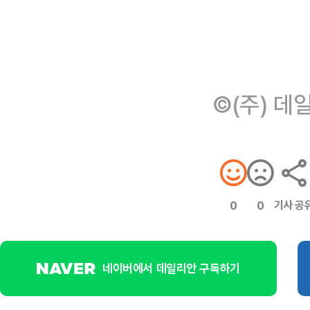
©(주) 데
기사 공
0
0
네이버에서 데일리안 구독하기