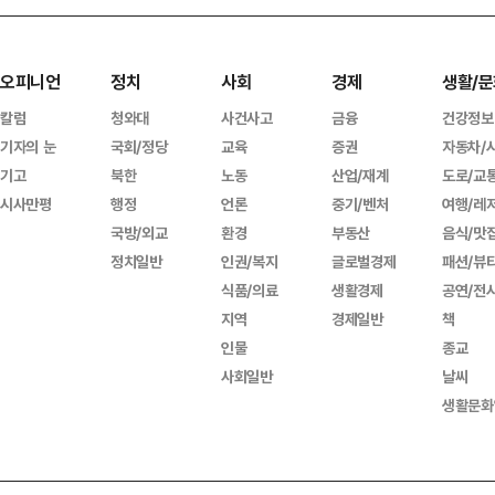
오피니언
정치
사회
경제
생활/문
칼럼
청와대
사건사고
금융
건강정보
기자의 눈
국회/정당
교육
증권
자동차/
기고
북한
노동
산업/재계
도로/교
시사만평
행정
언론
중기/벤처
여행/레
국방/외교
환경
부동산
음식/맛
정치일반
인권/복지
글로벌경제
패션/뷰
식품/의료
생활경제
공연/전
지역
경제일반
책
인물
종교
사회일반
날씨
생활문화