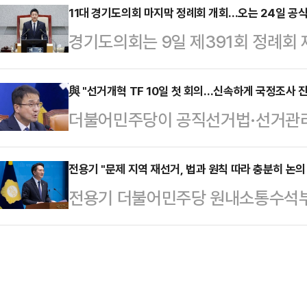
민이 변화를 체감하는 '민생효능 국회
11대 경기도의회 마지막 정례회 개회...오는 24일 공
하는 걸 목도했다"고 지적했다.김 의
경기도의회는 9일 제391회 정례회 
다.조정식 의장은 9일 국회에서 강
씀드리기도 했으나, 노선변화는 일어
막 의사일정에 돌입했다.이날 열린 
"지금 전세계가 격변하는 정세 속 
렀다"며 "일 잘하고, 정…
시흥3) 의장은 "제11대 도의회는 
與 "선거개혁 TF 10일 첫 회의…신속하게 국정조사 
할 굉장히 중차대한 시점"이라며 이같
더불어민주당이 공직선거법·선거관리
'시험대'와 같았다"며 "더 많이 대
정부와 함께 국민의 삶을 개선하고 
혁TF(태스크포스)를 설치하고 오는 
노력했다."고 소회를 전했다.그러면
어 동반자이자 같은 공동체라…
민주당 원내대변인은 9일 오전 국회
전용기 "문제 지역 재선거, 법과 원칙 따라 충분히 논의
하기 위한 고민과 실천의 결과"라며 
전용기 더불어민주당 원내소통수석부
만나 "선거제도개혁TF도 본격적으로 
야 한다는 책임이 제11대 도의회를 
발생 지역 재선거' 주장에 대해 "법
오전 개최하고, 선거 관리 제도의 입
았지…
다"고 밝혔다.전용기 원내소통수석부대
갈 것"이라고 말했다.TF 단장은 송
연해 "법원에서 '심각한 문제가 있다'
상혁·이해식·박균택·박희승·이정헌
오면 거부할 수 있는 내용은 전혀 없
지 부족 사태의 진상 규명…