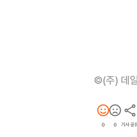
©(주) 데
기사 공
0
0