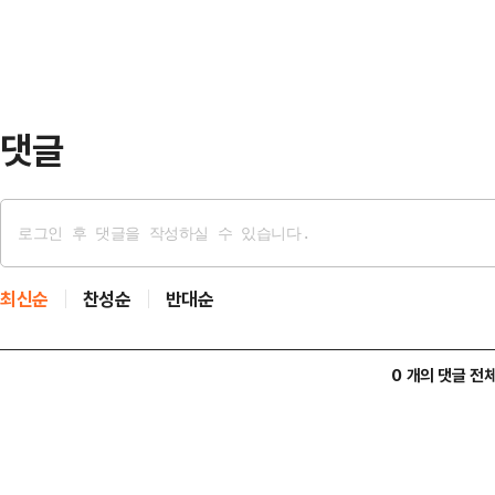
표의 '전면 재선거' 주장과 관련해서
국민의힘 내부에서도 본인을 흔드는 
에 본인의 거취…
댓글
최신순
찬성순
반대순
0 개의 댓글 전