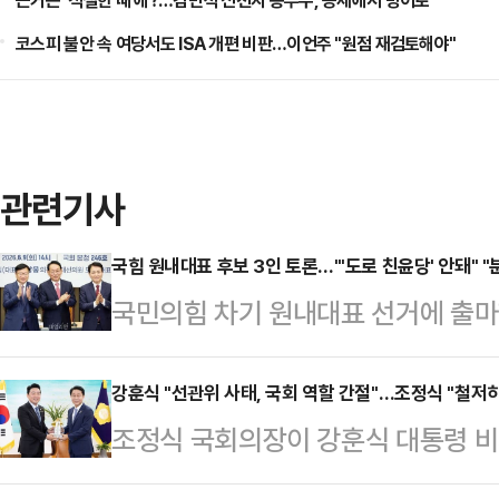
근거는 '적절한 때'에?…김민석 신천지 승부수, 공세에서 방어로
코스피 불안 속 여당서도 ISA 개편 비판…이언주 "원점 재검토해야"
관련기사
국힘 원내대표 후보 3인 토론…"'도로 친윤당' 안돼" "
국민의힘 차기 원내대표 선거에 출마
선 의원들을 대상으로 출마의 변을 
원은 9일 국회에서 열린 국민의힘 
강훈식 "선관위 사태, 국회 역할 간절"…조정식 "철저히
조정식 국회의장이 강훈식 대통령 비
청 간담회 모두발언에서 "제가 작년
적극적으로 준비하며 국민에게 필요
각종 지표들에서 지방선거를 목전에 