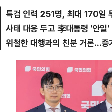
특검 인력 251명, 최대 170일
사태 대응 두고 李대통령 '안일'
위철한 대행과의 친분 거론…증