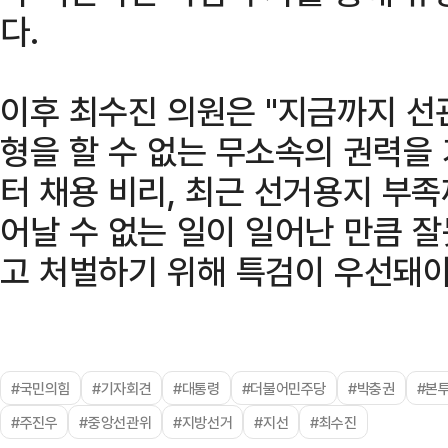
다.
이후 최수진 의원은 "지금까지 선
형을 할 수 없는 무소속의 권력을
터 채용 비리, 최근 선거용지 부
어날 수 없는 일이 일어난 만큼 
고 처벌하기 위해 특검이 우선돼야
#국민의힘
#기자회견
#대통령
#더불어민주당
#박충권
#본
#주진우
#중앙선관위
#지방선거
#지선
#최수진