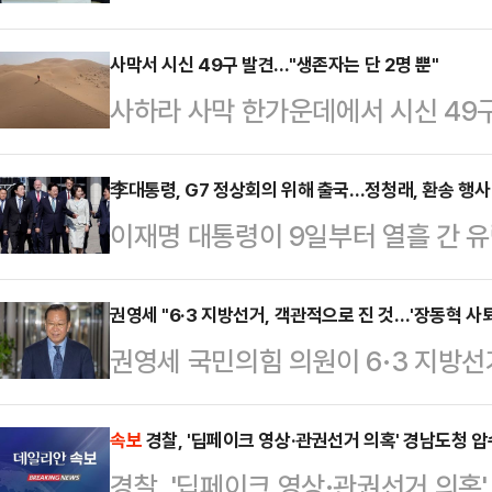
·보궐선거 결과에 대해 "최소한 성공
패배를 인정한 셈이다. 이번 선거에
사막서 시신 49구 발견..."생존자는 단 2명 뿐"
사하라 사막 한가운데에서 시신 49
서 12곳을 차지했지만, 최대 격전지
간) BBC에 따르면 말리에서 니제
'이기고도 빛이 바랜 승리'라는 평가
장 나면서 탑승객들이 극심한 폭염과
李대통령, G7 정상회의 위해 출국…정청래, 환송 행사
공소 취소 권한을 특검에게 부여하는 
이재명 대통령이 9일부터 열흘 간 유
람 최대 명절인 '이드 알아드하' 행사
과 상식대로 하면 된다"며 사실상 특
석에 나선다.이 대통령과 김혜경 여사
면서 사막에 고립된 것으로 전해졌다
령은…
호기 편으로 벨기에 브뤼셀로 출국
권영세 "6·3 지방선거, 객관적으로 진 것…'장동혁 사
시도했으나 끝내 실패했으며 휴대전화
권영세 국민의힘 의원이 6·3 지방
행정안전부 장관, 강훈식 대통령 비
지 못한 것으로 알려졌다.결국 생존
표의 사퇴를 포함한 다양한 조치들을
왔다. 정청래 더불어민주당 대표를 
사고 사실을 알렸…
은 9일 SBS라디오 김태현의 정치쇼
속보
경찰, '딥페이크 영상·관권선거 의혹' 경남도청 
당 지도부가 환송 행사에 참석하지 않
경찰, '딥페이크 영상·관권선거 의혹
으로 진 것"이라고 밝혔다.권 의원은