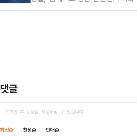
처음이다.청와대 관계자는 이날 오전
었지 않았느냐. 지금 4명이 됐다"며 
와 선관위 부실 관…
노력을 했다기보단 오세훈 후보와 정
인물 차이가 결정적인 이유"라고 잘라
선거다라는…
댓글
최신순
찬성순
반대순