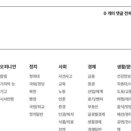
0 개의 댓글 전
오피니언
정치
사회
경제
생활/문
칼럼
청와대
사건사고
금융
건강정보
기자의 눈
국회/정당
교육
증권
자동차/
기고
북한
노동
산업/재계
도로/교
시사만평
행정
언론
중기/벤처
여행/레
국방/외교
환경
부동산
음식/맛
정치일반
인권/복지
글로벌경제
패션/뷰
식품/의료
생활경제
공연/전
지역
경제일반
책