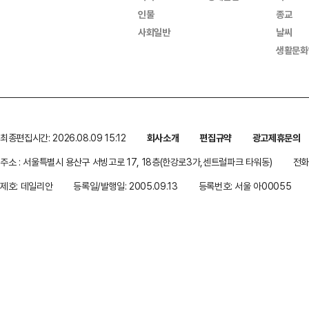
인물
종교
사회일반
날씨
생활문화
최종편집시간: 2026.08.09 15:12
회사소개
편집규약
광고제휴문의
주소 : 서울특별시 용산구 서빙고로 17, 18층(한강로3가,센트럴파크 타워동)
전화 
제호: 데일리안
등록일/발행일: 2005.09.13
등록번호: 서울 아00055