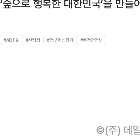
‘숲으로 행복한 대한민국’을 만들
#AD119
#산림청
#정부혁신평가
#행정안전부
©(주) 데