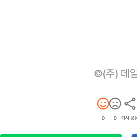
©(주) 데
기사 공
0
0