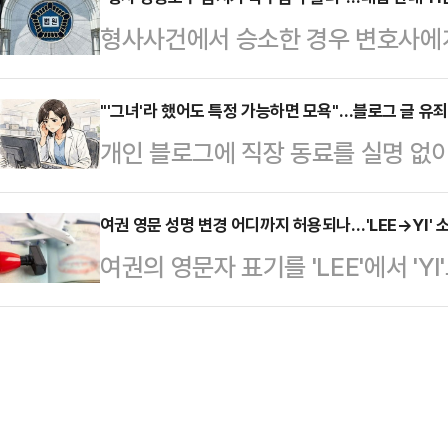
동장 100바퀴를 돌도록 지시하는 
일 법조계에 따르면 서울행정법원 행
형사사건에서 승소한 경우 변호사에
의 대상으로 볼 수 없다는 판단도 
인권위원회를 상대로 낸 진정신청기각
판단이 나왔다. 변호사 성공보수를 
이뤄졌다면 신체적 학대에 해당할 여
결했다. 앞서 A씨는 …
11년 만이다. 법조계에선 이번 판결
"'그녀'라 했어도 특정 가능하면 모욕"…블로그 글 유죄
그쳤다면 통상적인 훈육의 범주로 평
개인 블로그에 직장 동료를 실명 없이 
의 재검토 필요성이 제기된다는 평가
에 따르면 인천지법 형사2단독 김지
난하는 글을 올린 경우에도 특정 인
착수금 중심의 기형적 비용 구조가 고
범죄의 처벌 등에 관한 …
수 있다는 법원 판단이 나왔다. 법
여권 영문 성명 변경 어디까지 허용되나…'LEE→YI' 소
론의 질 저하로 이어졌다는 지적이다
여권의 영문자 표기를 'LEE'에서 'Y
미 여부를 중시한 판결이자, 온라인
민사항소1-3부(당시 재판부 최성수 
부의 처분은 정당하다는 법원 판단이 
충족될 경우 모욕죄가 충분히 성립할
일 A 법무법인이 B씨 등을…
적 이름 선택'과 '여권의 공적 기능'
가했다.18일 법조계에 따르면 대전
석이 나온다. 여권은 해외에서 국적
로 기소된 A씨에게 전날 벌금 30만원
순히 평소 사용해 온 영문 이름이 있
이 운영하는…