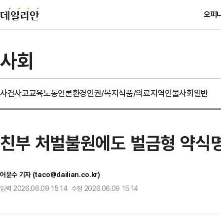
오피
사회
사건사고
교육
노동
언론
환경
인권/복지
식품/의료
지역
인물
사회일반
친부 처벌불원에도 벌금형 약식
어윤수 기자 (taco@dailian.co.kr)
입력 2026.06.09 15:14 수정 2026.06.09 15:14