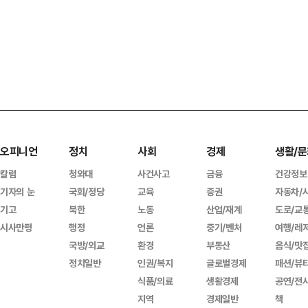
오피니언
정치
사회
경제
생활/문
칼럼
청와대
사건사고
금융
건강정보
기자의 눈
국회/정당
교육
증권
자동차/
기고
북한
노동
산업/재계
도로/교
시사만평
행정
언론
중기/벤처
여행/레
국방/외교
환경
부동산
음식/맛
정치일반
인권/복지
글로벌경제
패션/뷰
식품/의료
생활경제
공연/전
지역
경제일반
책