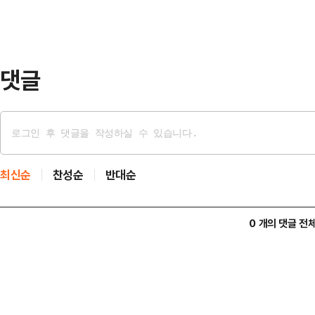
용하기는 어렵다는 취지다.전문가들은
동일인 확인이 어려워지고, 국제적 신
만큼 변…
댓글
최신순
찬성순
반대순
0 개의 댓글 전