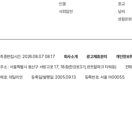
인물
종교
사회일반
날씨
생활문화
최종편집시간: 2026.08.07 08:17
회사소개
광고제휴문의
개인정보
주소 : 서울특별시 용산구 서빙고로 17, 18층(한강로3가,센트럴파크 타워동)
전화 
제호: 데일리안
등록일/발행일: 2005.09.13
등록번호: 서울 아00055