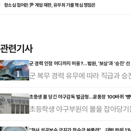
항소심 접어든 尹 계엄 재판, 유무죄 가를 핵심 쟁점은
관련기사
군 경력 인정 어디까지 허용?…법원, '보상'과 '승진' 선
군 복무 경력 유무에 따라 직급과 승
차별에 해당한다는 법원 판단이 나온 
당한 보상 범위를 지나치게 제한한 것
초등생 볼 당긴 야구감독 벌금형…운동장 100바퀴 '뺑뺑이
초등학생 야구부원의 볼을 잡아당기
력의 가치를 임금 보전에만 한정하고
넘겨진 30대 야구부 감독이 벌금형을
려 복무자에게 불이익을 주는 역차별
"형사 성공보수 금지가 착수금 부풀려"…대법 판례 11