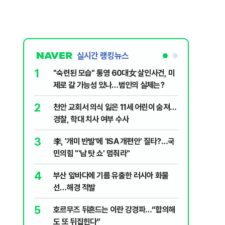
실시간 랭킹뉴스
1
6
"숙련된 모습" 통영 60대女 살인사건, 미
지구촌 덮
제로 갈 가능성 있나…범인의 실체는?
기도 끊
2
7
천안 교회서 의식 잃은 11세 어린이 숨져…
신동엽의 
경찰, 학대 치사 여부 수사
‘대중적 편
3
8
李, '개미 반발'에 'ISA 개편안' 질타?…국
입추 하루
민의힘 "'남 탓 쇼' 멈춰라"
37도'…
있는 치료
4
9
부산 앞바다에 기름 유출한 러시아 화물
민주당 당
선…해경 적발
론?…김민
5
10
호르무즈 뒤흔드는 이란 강경파…“합의해
‘탄약 고
도 또 뒤집힌다”
색출하라