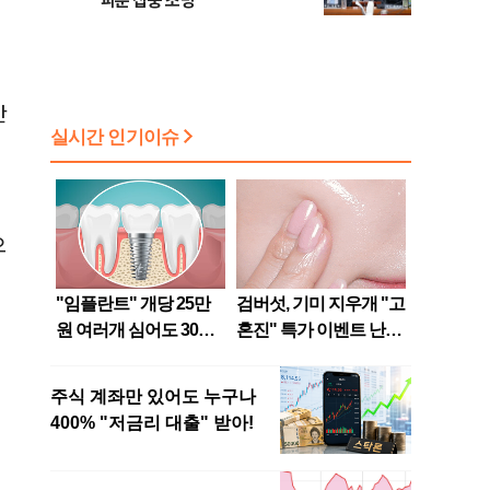
파문 집중 조명
간
으