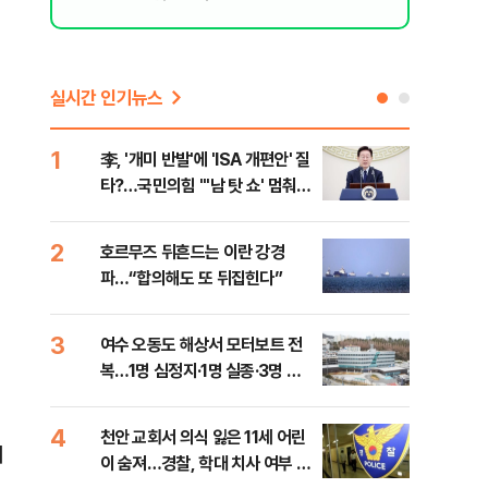
실시간 인기뉴스
1
6
李, '개미 반발'에 'ISA 개편안' 질
민주
타?…국민의힘 "'남 탓 쇼' 멈춰
청래
라"
능 
2
7
호르무즈 뒤흔드는 이란 강경
UA
파…“합의해도 또 뒤집힌다”
줄이
3
8
여수 오동도 해상서 모터보트 전
손현
복…1명 심정지·1명 실종·3명 경
통령
상
4
9
천안 교회서 의식 잃은 11세 어린
[주
시
이 숨져…경찰, 학대 치사 여부 수
다?