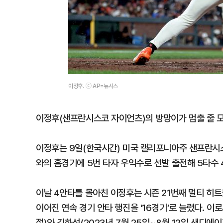
이정후. ⓒ AP=뉴시스
이정후(샌프란시스코 자이언츠)의 방망이가 멈출 줄 모
이정후는 9일(한국시간) 미국 캘리포니아주 샌프란시
와의 홈경기에 5번 타자 우익수로 선발 출전해 5타수 
이날 4안타를 몰아친 이정후는 시즌 21번째 멀티 히트
이어진 연속 경기 안타 행진을 ‘16경기’로 늘렸다. 이
절)와 김하성(2023년 7월 25일~8월 12일 샌디에