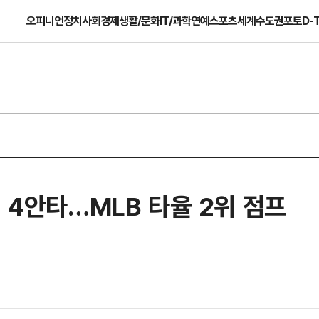
오피니언
정치
사회
경제
생활/문화
IT/과학
연예
스포츠
세계
수도권
포토
D-
기 4안타…MLB 타율 2위 점프