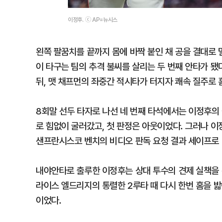
이정후. ⓒ AP=뉴시스
왼쪽 팔꿈치를 끝까지 몸에 바짝 붙인 채 공을 결대로
이 타구는 팀의 추격 불씨를 살리는 두 번째 안타가 됐
뒤, 맷 채프먼의 좌중간 적시타가 터지자 쾌속 질주로 홈
8회말 선두 타자로 나선 네 번째 타석에서는 이정후의 
로 힘없이 굴러갔고, 첫 판정은 아웃이었다. 그러나 이
샌프란시스코 벤치의 비디오 판독 요청 결과 세이프로
내야안타로 출루한 이정후는 상대 투수의 견제 실책을 
라이스 엘드리지의 통렬한 2루타 때 다시 한번 홈을 
이었다.