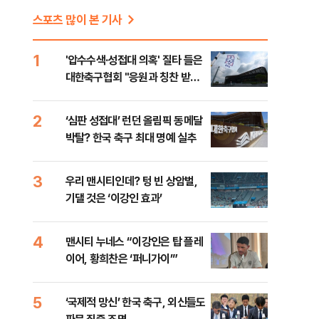
스포츠 많이 본 기사
1
'압수수색·성접대 의혹' 질타 들은
대한축구협회 "응원과 칭찬 받을
수 있는 조직으로…"
2
‘심판 성접대’ 런던 올림픽 동메달
박탈? 한국 축구 최대 명예 실추
3
우리 맨시티인데? 텅 빈 상암벌,
기댈 것은 ‘이강인 효과’
4
맨시티 누네스 “이강인은 탑 플레
이어, 황희찬은 ‘퍼니가이’”
5
‘국제적 망신’ 한국 축구, 외신들도