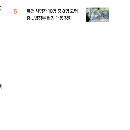
사
록
5
10
폭염 사망자 10명 중 8명 고령
송영
층…범정부 현장 대응 강화
'통
격해
정
셈