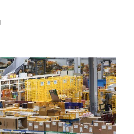
혀
1
[속보] 종합특검, 대검 정보통
색…심우정 '내란 가담' 관련
2
李대통령, 20대 지지율 하락
나…"청년 보편적 지원 문턱 
3
삼전닉스 올인은 금물…“반도
분산 필요”
4
기껏 생수 보냈더니 "화장실 물
다"...日 누리꾼 발언 ‘역풍’
5
SK하이닉스 하한가라고?…프
초가 논란 재점화