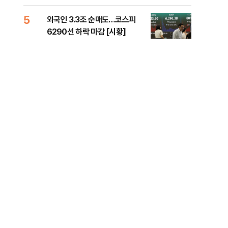
책 
5
10
외국인 3.3조 순매도…코스피
달 
6290선 하락 마감 [시황]
후 