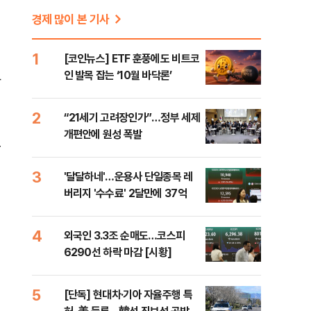
경제 많이 본 기사
1
[코인뉴스] ETF 훈풍에도 비트코
인 발목 잡는 ‘10월 바닥론’
과
2
“21세기 고려장인가”…정부 세제
개편안에 원성 폭발
로
3
'달달하네'…운용사 단일종목 레
버리지 '수수료' 2달만에 37억
4
외국인 3.3조 순매도…코스피
6290선 하락 마감 [시황]
5
[단독] 현대차·기아 자율주행 특