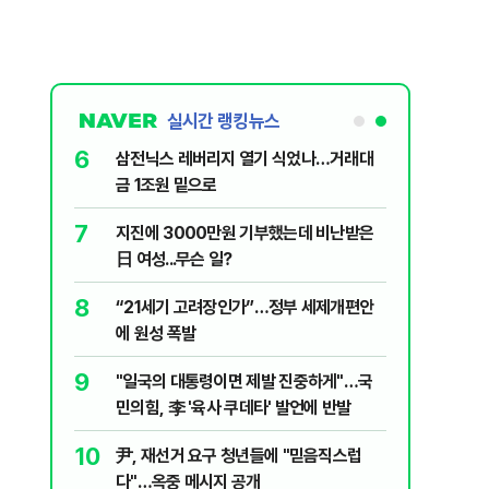
실시간 랭킹뉴스
6
신과 압수수
삼전닉스 레버리지 열기 식었나…거래대
금 1조원 밑으로
7
 의식했
지진에 3000만원 기부했는데 비난받은
낮춰야"
日 여성...무슨 일?
8
체 밸류체인
“21세기 고려장인가”…정부 세제개편안
에 원성 폭발
9
 떠오른
"일국의 대통령이면 제발 진중하게"…국
민의힘, 李 '육사 쿠데타' 발언에 반발
10
리마켓 시
尹, 재선거 요구 청년들에 "믿음직스럽
다"…옥중 메시지 공개