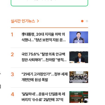
실시간 인기뉴스
1
6
李대통령, 20대 지지율 하락 의
오세
식했나…"청년 보편적 지원 문턱
납 
낮춰야"
2
7
국민 75.6% "탈영 의혹 안규백
[코
장관 사퇴해야"…천하람 "병적기
인 
록 즉각 공개하라"
.
3
8
“21세기 고려장인가”…정부 세제
SK
개편안에 원성 폭발
마켓
직
4
9
'달달하네'…운용사 단일종목 레
재난
버리지 '수수료' 2달만에 37억
속 