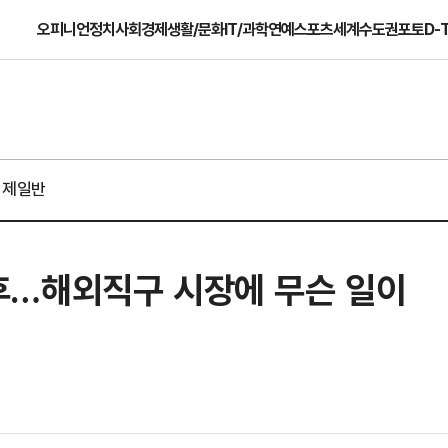
오피니언
정치
사회
경제
생활/문화
IT/과학
연예
스포츠
세계
수도권
포토
D-
경제일반
후…해외직구 시장에 무슨 일이