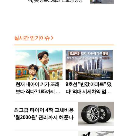
허, 美 등록…韓선 진보성 공방