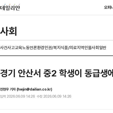
오피
사회
사건사고
교육
노동
언론
환경
인권/복지
식품/의료
지역
인물
사회일반
경기 안산서 중2 학생이 동급생
진현우 기자 (hwjin@dailian.co.kr)
입력 2026.06.09 14:26 수정 2026.06.09 14:26