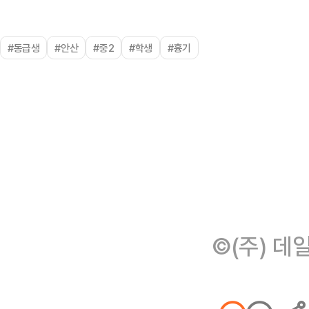
#동급생
#안산
#중2
#학생
#흉기
©(주) 데