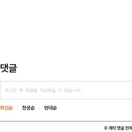
인 수사에 나섰다.경찰에는 현재까지
동을 했다는 취지의 뇌물수수 의혹을
발장이 접수됐고 모두 서울경찰청 
편입을 주도하고 배우자의 법인카드 
다.8일 경찰 등에 따르면 서울경찰
을 앞두고 전 동작구의원들…
민민생대책위원회(서민위) 사무총장을
총장은 지난 3일 노 위원장과 허철
선관위 주요 간부들을 직권남…
댓글
최신순
찬성순
반대순
0 개의 댓글 전