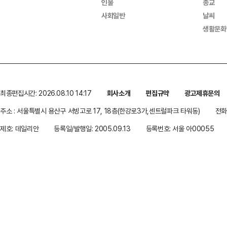
인물
종교
사회일반
날씨
생활문화
최종편집시간: 2026.08.10 14:17
회사소개
편집규약
광고제휴문의
주소 : 서울특별시 용산구 서빙고로 17, 18층(한강로3가,센트럴파크 타워동)
전화 
제호: 데일리안
등록일/발행일: 2005.09.13
등록번호: 서울 아00055