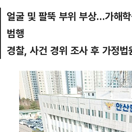
얼굴 및 팔뚝 부위 부상…가해학생
범행
경찰, 사건 경위 조사 후 가정법