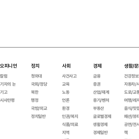
오피니언
정치
사회
경제
생활/문
칼럼
청와대
사건사고
금융
건강정보
기자의 눈
국회/정당
교육
증권
자동차/
기고
북한
노동
산업/재계
도로/교
시사만평
행정
언론
중기/벤처
여행/레
국방/외교
환경
부동산
음식/맛
정치일반
인권/복지
글로벌경제
패션/뷰
식품/의료
생활경제
공연/전
지역
경제일반
책