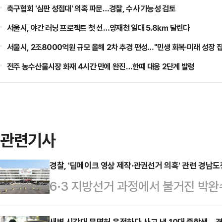
축구협회 '심판 성접대' 의혹 파문…경찰, 수사 가능성 검토
서울시, 야간 러닝 프로젝트 첫 선…양재천 일대 5.8㎞ 달린다
서울시, 2조8000억원 규모 올해 2차 추경 편성…"민생 회복·미래 성장 
전주 농수산물시장 화재 4시간 만에 완진…한때 대응 2단계 발령
관련기사
경찰, '딥페이크 영상 제작·관권선거 의혹' 관련 경남
6·3 지방선거 과정에서 불거진 박
'딥페이크 영상·관권선거 의혹'과 
새벽 시간대 무면허 운전하다 사고 낸 10대 중학생…