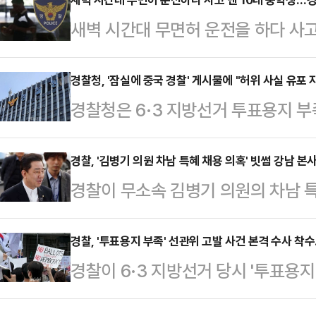
색에 나섰다.9일 경찰 등에 따르면 
새벽 시간대 무면허 운전을 하다 사고
시부터 경남도청을 압수수색 하고 있
다.9일 경찰 등에 따르면 광주 서부
입됐으며 이번 의혹과 관련한 자료를
학생 A군을 붙잡아 조사하고 있다.A
경찰청, '잠실에 중국 경찰' 게시물에 "허위 사실 유포 
경남도청 외에 여러 곳에서도 압수수
경찰청은 6·3 지방선거 투표용지 
천동의 한 도로에서 무면허 상태로 
색은 경남지사 선거 막판 불거진 '딥
시위에 출동한 경찰관들을 '외국 경찰'
차량을 전도시킨 혐의를 받는다.이 사
직선거법 위반 혐의 …
물에 대해 허위 사실 유포를 자제해달
경찰, '김병기 의원 차남 특혜 채용 의혹' 빗썸 강남 본
상을 입고 병원으로 옮겨졌다. 운전자
경찰이 무소속 김병기 의원의 차남 
청은 이날 언론 공지를 통해 "일부 
입고 병원에서 치료를 받고 있다.A군
빗썸 본사을 압수수색했다.8일 경찰
에서 근무하는 경찰관을 대상으로 '외국
자 부모의 소유…
대는 이날 오전 서울 강남구에 소재한
경찰, '투표용지 부족' 선관위 고발 사건 본격 수사 착
억측과 개인의 명예를 훼손하는 게시
경찰이 6·3 지방선거 당시 '투표용
가로 압수수색하고 있다. 이번 압수수
에서 직무를 수행하는 대한민국 경찰
리위원장 등 선관위 관계자를 고발한
원은 이 회사에 차남 채용을 청탁하고
지키…