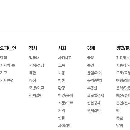
오피니언
정치
사회
경제
생활/문
칼럼
청와대
사건사고
금융
건강정보
기자의 눈
국회/정당
교육
증권
자동차/
기고
북한
노동
산업/재계
도로/교
시사만평
행정
언론
중기/벤처
여행/레
국방/외교
환경
부동산
음식/맛
정치일반
인권/복지
글로벌경제
패션/뷰
식품/의료
생활경제
공연/전
지역
경제일반
책
인물
종교
사회일반
날씨