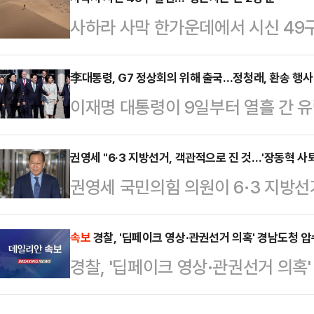
패배를 인정한 셈이다. 이번 선거에
사하라 사막 한가운데에서 시신 49
서 12곳을 차지했지만, 최대 격전지
간) BBC에 따르면 말리에서 니제
'이기고도 빛이 바랜 승리'라는 평가
장 나면서 탑승객들이 극심한 폭염과
李대통령, G7 정상회의 위해 출국…정청래, 환송 행사
공소 취소 권한을 특검에게 부여하는 
이재명 대통령이 9일부터 열흘 간 유
람 최대 명절인 '이드 알아드하' 행사
과 상식대로 하면 된다"며 사실상 특
석에 나선다.이 대통령과 김혜경 여사
면서 사막에 고립된 것으로 전해졌다
령은…
호기 편으로 벨기에 브뤼셀로 출국
권영세 "6·3 지방선거, 객관적으로 진 것…'장동혁 사
시도했으나 끝내 실패했으며 휴대전화
권영세 국민의힘 의원이 6·3 지방
행정안전부 장관, 강훈식 대통령 비
지 못한 것으로 알려졌다.결국 생존
표의 사퇴를 포함한 다양한 조치들을
왔다. 정청래 더불어민주당 대표를 
사고 사실을 알렸…
은 9일 SBS라디오 김태현의 정치쇼
속보
경찰, '딥페이크 영상·관권선거 의혹' 경남도청 
당 지도부가 환송 행사에 참석하지 않
경찰, '딥페이크 영상·관권선거 의혹
으로 진 것"이라고 밝혔다.권 의원은
처음이다.청와대 관계자는 이날 오전
었지 않았느냐. 지금 4명이 됐다"며 
와 선관위 부실 관…