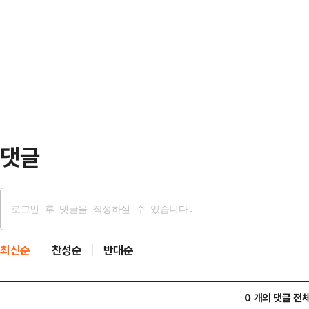
노력을 했다기보단 오세훈 후보와 정
인물 차이가 결정적인 이유"라고 잘라
선거다라는…
댓글
최신순
찬성순
반대순
0 개의 댓글 전