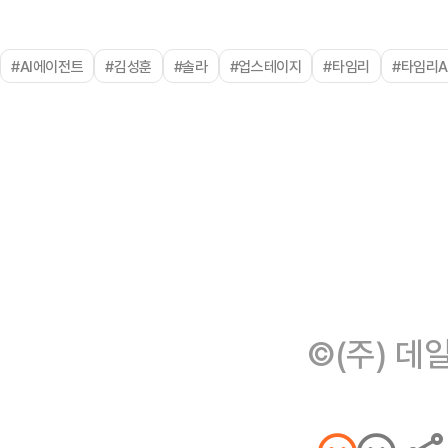
#AI에이전트
#김성훈
#솔라
#업스테이지
#타임리
#타임리A
©(주) 데