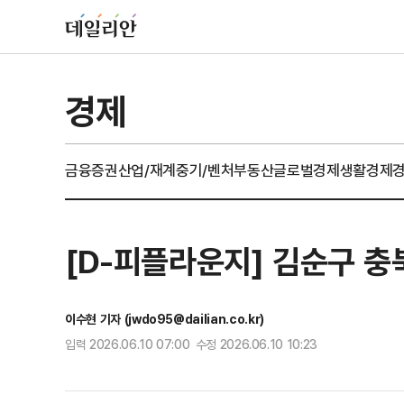
경제
금융
증권
산업/재계
중기/벤처
부동산
글로벌경제
생활경제
[D-피플라운지] 김순구 충
이수현 기자 (jwdo95@dailian.co.kr)
입력 2026.06.10 07:00 수정 2026.06.10 10:23