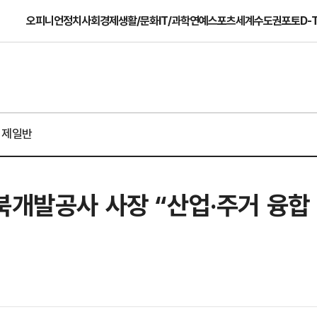
오피니언
정치
사회
경제
생활/문화
IT/과학
연예
스포츠
세계
수도권
포토
D-
경제일반
북개발공사 사장 “산업·주거 융합 