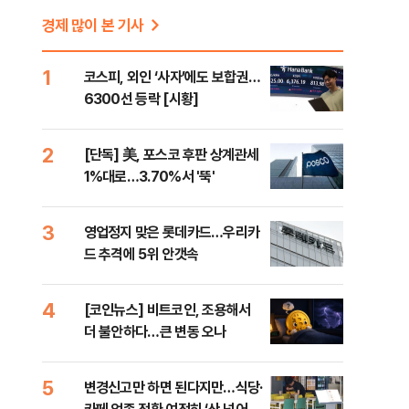
경제 많이 본 기사
1
코스피, 외인 ‘사자’에도 보합권…
6300선 등락 [시황]
2
[단독] 美, 포스코 후판 상계관세
1%대로…3.70%서 '뚝'
3
영업정지 맞은 롯데카드…우리카
드 추격에 5위 안갯속
4
[코인뉴스] 비트코인, 조용해서
더 불안하다…큰 변동 오나
5
변경신고만 하면 된다지만…식당·