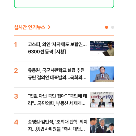
실시간 인기뉴스
1
6
코스피, 외인 ‘사자’에도 보합권…
靑,
6300선 등락 [시황]
점식
고'"
2
7
유용원, 국군사관학교 설립 추진
與김
규탄 결의안 대표발의…국회의원
발언
36명 동참
3
8
"집값 아닌 국민 잡아" "국민에 테
"오
러"…국민의힘, 부동산 세제개편
과정
안 맹폭
세제
4
9
송영길·김민석, '조희대 탄핵' 외치
"'
자…與법사위원들 "즉시 대법관
공급