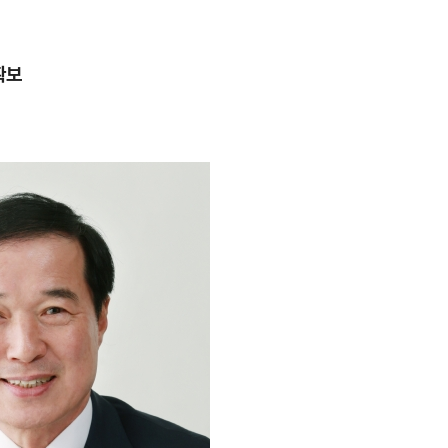
확보
력
1
송영길·김민석, '조희대 탄핵'
법사위원들 "즉시 대법관 제청
2
홈플러스, 회생 첫발 뗐다…오
개 점포 가오픈
3
3000원짜리 장바구니 'K굿즈' 
국인 관광객 필수템은?
4
"손님! '이거' 쓰고 식당·극장 
다"
5
[르포] 병원 오는 길부터 고비
더 취약한 환자들