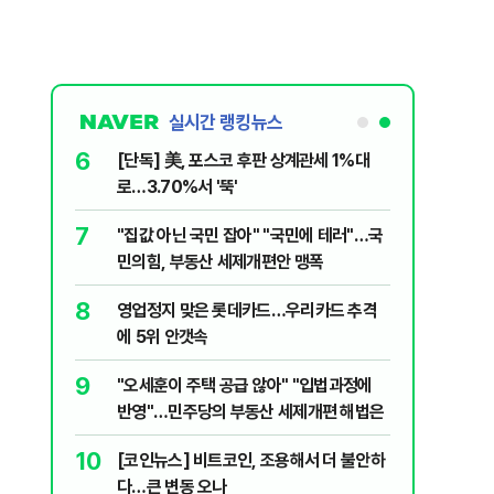
실시간 랭킹뉴스
6
 외치자…與
[단독] 美, 포스코 후판 상계관세 1%대
하라"
로…3.70%서 '뚝'
7
늘부터 67
"집값 아닌 국민 잡아" "국민에 테러"…국
민의힘, 부동산 세제개편안 맹폭
8
됐다...외
영업정지 맞은 롯데카드…우리카드 추격
에 5위 안갯속
9
출입 안됩니
"오세훈이 주택 공급 않아" "입법과정에
반영"…민주당의 부동산 세제개편 해법은
10
…'폭염'에
[코인뉴스] 비트코인, 조용해서 더 불안하
다…큰 변동 오나