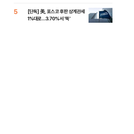
제청하라"
적 
5
10
[단독] 美, 포스코 후판 상계관세
네이
1%대로…3.70%서 '뚝'
외연
출(