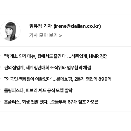
임유정 기자 (irene@dailian.co.kr)
기사 모아 보기 >
"휴게소 인기 메뉴, 집에서도 즐긴다"…식품업계, HMR 경쟁
편의점업계, 세계청년대회 조직위와 업무협약 체결
"외국인·백화점이 이끌었다"…롯데쇼핑, 2분기 영업익 899억
롤링파스타, 파브리 셰프 공식 모델 발탁
홈플러스, 회생 첫발 뗐다…오늘부터 67개 점포 가오픈