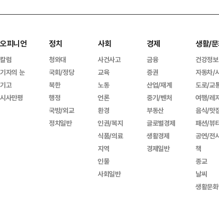
오피니언
정치
사회
경제
생활/문
칼럼
청와대
사건사고
금융
건강정보
기자의 눈
국회/정당
교육
증권
자동차/
기고
북한
노동
산업/재계
도로/교
시사만평
행정
언론
중기/벤처
여행/레
국방/외교
환경
부동산
음식/맛
정치일반
인권/복지
글로벌경제
패션/뷰
식품/의료
생활경제
공연/전
지역
경제일반
책
인물
종교
사회일반
날씨
생활문화