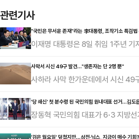
관련기사
"국민은 무서운 존재"라는 李대통령, 조작기소 특검법 추
이재명 대통령은 8일 취임 1주년 기
·보궐선거 결과에 대해 "최소한 성공
패배를 인정한 셈이다. 이번 선거에
사막서 시신 49구 발견..."생존자는 단 2명 뿐"
사하라 사막 한가운데에서 시신 49
서 12곳을 차지했지만, 최대 격전지
간) BBC에 따르면 말리에서 니제
'이기고도 빛이 바랜 승리'라는 평가
장 나면서 탑승객들이 극심한 폭염과
'당 쇄신' 첫 분수령 된 국민의힘 원내대표 선거…김도
공소 취소 권한을 특검에게 부여하는 
장동혁 국민의힘 대표가 6·3 지방선거 패배에
람 최대 명절인 '이드 알아드하' 행사
과 상식대로 하면 된다"며 사실상 특
면서, 차기 원내대표 선거가 '장동혁 
면서 사막에 고립된 것으로 전해졌다
령은…
향성을 가를 첫 분수령으로 떠올랐다
'검은 월요일' 덮쳤지만…삼전·닉스, 지금이 매수 기회