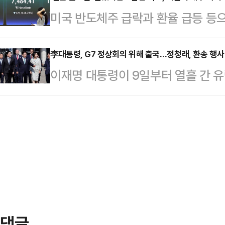
시도했으나 끝내 실패했으며 휴대전화
미국 반도체주 급락과 환율 급등 등으
를 선출할 수 있을지 이목이 쏠리는 
지 못한 것으로 알려졌다.결국 생존
저가매수론이 급부상하고 있다.증권
를 전면에 내세운 4선의 김도읍 의
사고 사실을 알렸…
기 충격에 가깝다며, 메모리 업황과 
李대통령, G7 정상회의 위해 출국…정청래, 환송 행사
주목을 받고 있다.8일 정치권에 따
이재명 대통령이 9일부터 열흘 간 유
를 중심으로 매수 기회라는 분석을 내
선거를 하루 앞둔 오는 9일 오후 2
석에 나선다.이 대통령과 김혜경 여사
날 코스피는 전 거래일보다 8.29%(6
읍·성일종·정점…
호기 편으로 벨기에 브뤼셀로 출국
지수는 전 거래일 대비 112.50포인트
행정안전부 장관, 강훈식 대통령 비
장 초반 7500선 아래로 밀렸다.장 
왔다. 정청래 더불어민주당 대표를 
당 지도부가 환송 행사에 참석하지 않
처음이다.청와대 관계자는 이날 오전
와 선관위 부실 관…
댓글