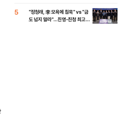
로남불' 비판
5
10
"정청래, 李 모욕에 침묵" vs "금
"군
도 넘지 말라"…친명-친청 최고위
이란
원 후보, 제주서 격돌
상