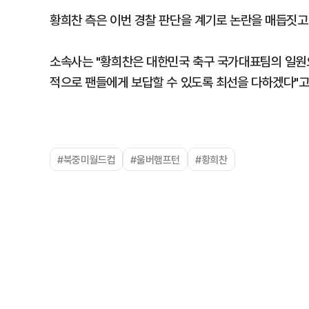
황희찬 측은 이번 경찰 판단을 계기로 논란을 매듭짓고
소속사는 "황희찬은 대한민국 축구 국가대표팀의 일원으
적으로 팬들에게 보답할 수 있도록 최선을 다하겠다"고
#북중미월드컵
#울버햄프턴
#황희찬