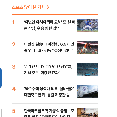
스포츠 많이 본 기사
지
1
‘이번엔 아시아쿼터 교체’ 또 칼 빼
든 삼성, 우승 향한 집념
2
이번엔 결승타! 이정후, 6경기 연
속 안타…SF 감독 “결정타였다”
3
우리 맨시티인데? 텅 빈 상암벌,
기댈 것은 ‘이강인 효과’
4
'압수수색·성접대 의혹' 질타 들은
대한축구협회 "응원과 칭찬 받을
수 있는 조직으로…"
5
한국파크골프학회 공식 출범…조