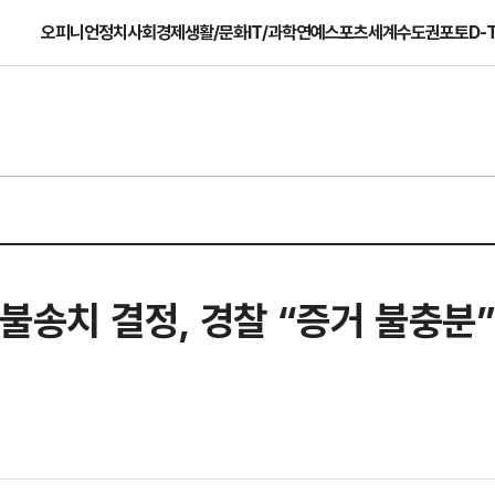
오피니언
정치
사회
경제
생활/문화
IT/과학
연예
스포츠
세계
수도권
포토
D-
불송치 결정, 경찰 “증거 불충분”