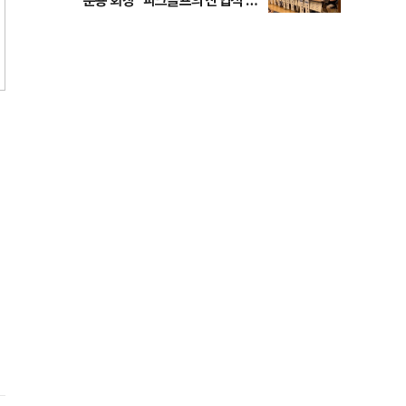
준용 회장 "파크골프의 산업적 성
장 돕겠다"