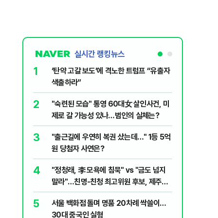
실시간 랭킹뉴스
1
6
‘탄약 고갈 보도’에 격노한 트럼프 “유출자
李, '2
색출하라”
'청년 지
2
7
"숙련된 모습" 통영 60대女 살인사건, 미
美 해상봉
제로 갈 가능성 있나…범인의 실체는?
그섬 1주
3
8
"출근길에 우연히 복권 샀는데…" 1등 5억
신동엽의 
원 당첨자 사연은?
‘대중적 편
4
9
"정청래, 李 모욕에 침묵" vs "금도 넘지
최악의 
말라"…친명-친청 최고위원 후보, 제주서
낮 최고 
격돌
5
10
서울 백화점 돌며 명품 20차례 싹쓸이…
"우리가 
30대 중국인 실형
다" 허지