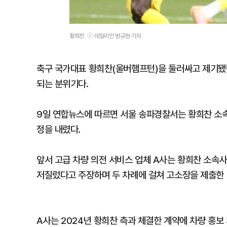
황희찬. ⓒ 데일리안 방규현 기자
축구 국가대표 황희찬(울버햄프턴)을 둘러싸고 제기됐던
되는 분위기다.
9일 연합뉴스에 따르면 서울 송파경찰서는 황희찬 소속
정을 내렸다.
앞서 고급 차량 의전 서비스 업체 A사는 황희찬 소속사
저질렀다고 주장하며 두 차례에 걸쳐 고소장을 제출한 
A사는 2024년 황희찬 측과 체결한 계약에 차량 홍보