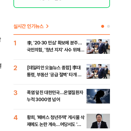
실시간 인기뉴스
락
1
6
李, '20·30 민심' 확보에 분주…
고수
국민의힘, '청년 지지' 사수 위해
27
李 견제 사활
결
2
7
[데일리안 오늘뉴스 종합] 李대
서울
통령, 부동산 '공급 절벽' 타개 총
쓸이
력전, 국민의힘, '청년 지지' 사수
위해 李 견제 사활 등
3
8
폭염 덮친 대한민국…온열질환자
경찰
누적 3000명 넘어
수사
4
9
황희, '폐버스 청년주택' 게시물 삭
최악
제에도 논란 계속…여당서도 '내
계속