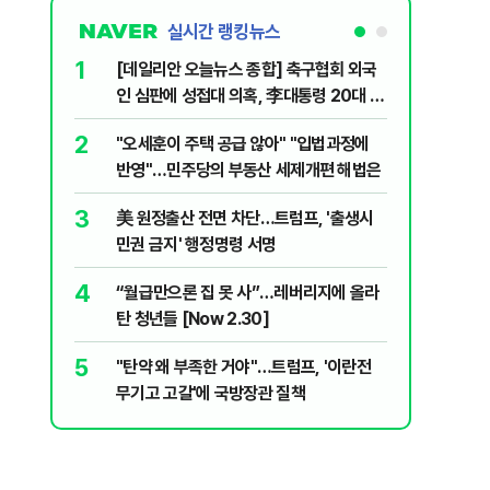
실시간 랭킹뉴스
1
6
[데일리안 오늘뉴스 종합] 축구협회 외국
미일 환율
인 심판에 성접대 의혹, 李대통령 20대 지
재?
지율 하락 의식했나, 삼전닉스 올인은 금
2
7
"오세훈이 주택 공급 않아" "입법과정에
'주가 누
물, SK하이닉스 프리마켓 시초가 논란 재
반영"…민주당의 부동산 세제개편 해법은
제개편안
점화, 김민석 "과반 승리 가능성 99%" 등
3
8
美 원정출산 전면 차단…트럼프, '출생시
"삼성·S
민권 금지' 행정명령 서명
에 '더 비
4
9
“월급만으론 집 못 사”…레버리지에 올라
형소법·
탄 청년들 [Now 2.30]
령 앞 남
5
10
"탄약 왜 부족한 거야"…트럼프, '이란전
'무더위 
무기고 고갈'에 국방장관 질책
속…입추 
[오늘 날