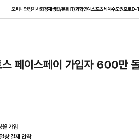
오피니언
정치
사회
경제
생활/문화
IT/과학
연예
스포츠
세계
수도권
포토
D-
토스 페이스페이 가입자 600만 
명꼴 가입
일상 결제 안착