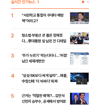
실시간 인기뉴스
1
6
“사관학교 통합이 쿠데타 예방
美 
책”이라고?
스닥
2
7
형소법·부동산 큰 틀은 정해졌
“월
다…李대통령 앞 남은 건 디테일
지에
3
8
'주가 누르기' 막는다더니…'허점'
미일
남긴 세제개편안
로 
4
9
"삼성·SK보다 싸게 달라"…애플,
"오
中창신에 '더 비싸다' 퇴짜
과정
세제
5
10
근거는 '적절한 때'에?…김민석
美 
신천지 승부수, 공세에서 방어로
은 