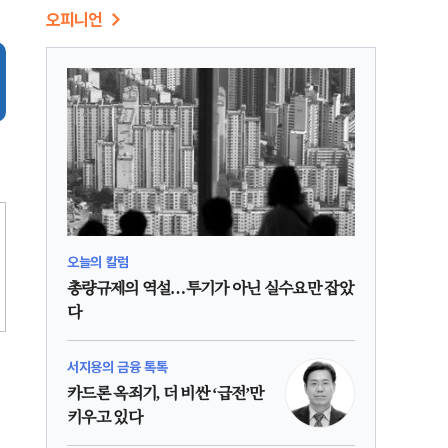
오피니언
오늘의 칼럼
총량규제의 역설…투기가 아닌 실수요만 잡았
다
서지용의 금융 톡톡
카드론 옥죄기, 더 비싼 ‘급전’만
키우고 있다