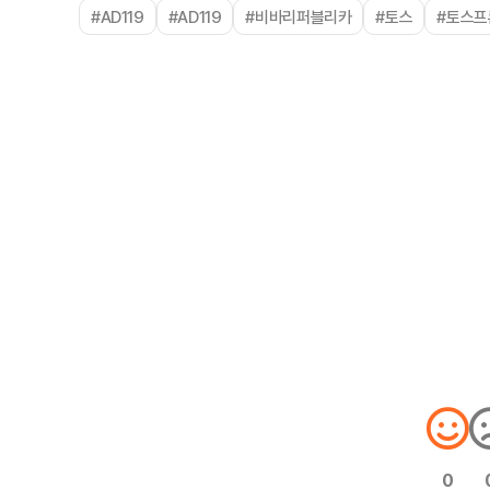
#AD119
#AD119
#비바리퍼블리카
#토스
#토스프
0