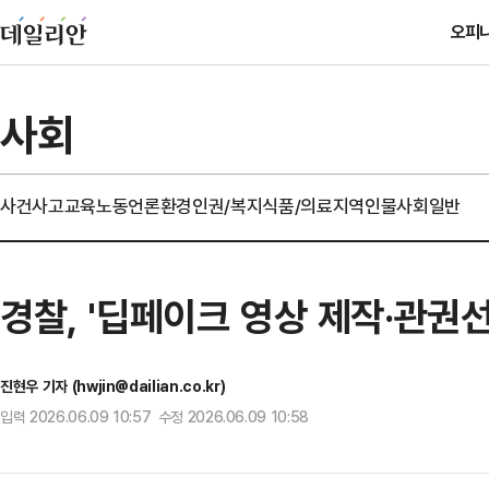
오피
사회
사건사고
교육
노동
언론
환경
인권/복지
식품/의료
지역
인물
사회일반
경찰, '딥페이크 영상 제작·관권
진현우 기자 (hwjin@dailian.co.kr)
입력 2026.06.09 10:57 수정 2026.06.09 10:58