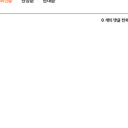
최신순
찬성순
반대순
0 개의 댓글 전