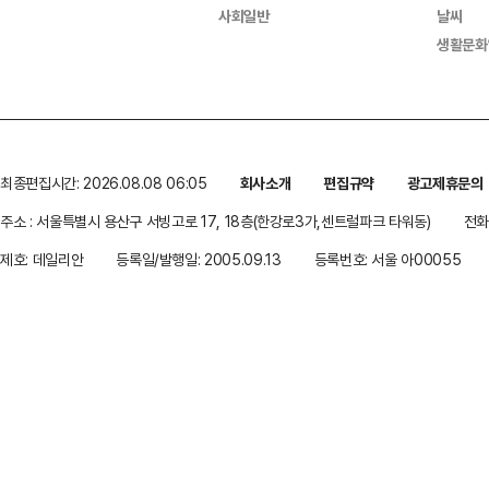
사회일반
날씨
생활문화
최종편집시간: 2026.08.08 06:05
회사소개
편집규약
광고제휴문의
주소 : 서울특별시 용산구 서빙고로 17, 18층(한강로3가,센트럴파크 타워동)
전화 
제호: 데일리안
등록일/발행일: 2005.09.13
등록번호: 서울 아00055