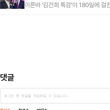
이른바 '김건희 특검'이 180일에 
이스탯리서치에 의뢰해 지난 10~12
법도 힘 있는 쪽이 마음대로 유리하게
별자치도지사와 박완수 경남도지사 
도지사 후보 적합도를 조사한 결과에 
하는 세상이 됐…
에 따라, 김 지사 등이 내년 6·3 
30%, 국민의힘 소속 박완수 현 지
하게 벗어던지게 됐다는 관측이 나온
전 의원과 윤한홍 의원은 3%, 진보
검사가 이끈 '김건희 특검팀'은 윤석
다.보기에 여…
난 2022년 4월 강원도지사 등 지
소 대상을 찾기 어렵다고 판단하고 
"제기된 의혹 …
댓글