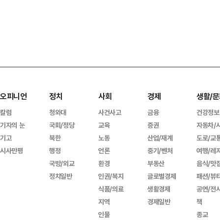
오피니언
정치
사회
경제
생활/문
칼럼
청와대
사건사고
금융
건강정보
기자의 눈
국회/정당
교육
증권
자동차/
기고
북한
노동
산업/재계
도로/교
시사만평
행정
언론
중기/벤처
여행/레
국방/외교
환경
부동산
음식/맛
정치일반
인권/복지
글로벌경제
패션/뷰
식품/의료
생활경제
공연/전
지역
경제일반
책
인물
종교