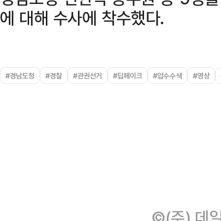
에 대해 수사에 착수했다.
#경남도청
#경찰
#관권선거
#딥페이크
#압수수색
#영상
©(주) 데