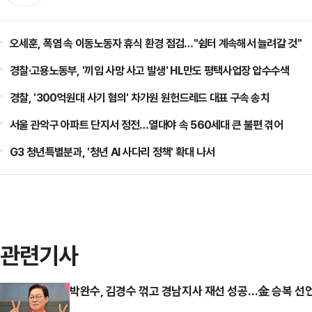
오세훈, 폭염 속 이동노동자 휴식 환경 점검…"쉼터 계속해서 늘려갈 것"
경찰·고용노동부, '끼임 사망 사고 발생' HL만도 평택사업장 압수수색
경찰, '300억원대 사기 혐의' 차가원 원헌드레드 대표 구속 송치
서울 관악구 아파트 단지서 정전…열대야 속 560세대 큰 불편 겪어
G3 청년특별분과, '청년 AI 사다리 정책' 확대 나서
관련기사
박완수, 김경수 꺾고 경남지사 재선 성공…金 승복 선