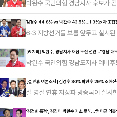
박완수 국민의힘 경남지사 후보가 
성공했다.4일 오전 9시를 넘겨 당선을
기준 51.48%를 득표해 48.51%를
김경수 44.8% vs 박완수 43.5%…1.3%p 차 초접전
6·3 지방선거를 보름 앞두고 실시
다. 두 후보 간 표 차이는 5만50
어민주당 후보와 박완수 국민의힘 후
자정부터 김 후보를 앞서기 시작해 이
것으로 나타났다. 당선 가능성 조사
[6·3 픽] 박완수, 경남지사 재선 도전 선언…"경남 대
시간 만에 당선을 확정했다.박 후보는
박완수 국민의힘 경남도지사 예비후보
혼전 양상을 이어갔다.CBS가 한국
승리했다. 특히 경남 최대 도시인 창
6월 지방선거 경남도지사 선거 출마를
18~19일 무선 100% ARS 방식
민과 함께 경남의 대도약을 이루는 
[설 연휴 여론조사] 김경수 30% 박완수 29% 조해진
를 지지하나'라는 질문에 김경수 후보는
설 명절 연휴 지상파 방송국이 실시한
날 창원시 마산회원구 국립 3·15
기록했다.두 후보 간 격차는 1.3%p
여론조사에서 더불어민주당 소속 김
성지에서 도지사직 재선에 도전한다는
보당 …
완수 현 경남도지사가 양강 구도를 이
'김건희 특검', 김진태·박완수 기소 못해…'명태균 의혹
"경남이 지킨 이 같은 3·15의 정