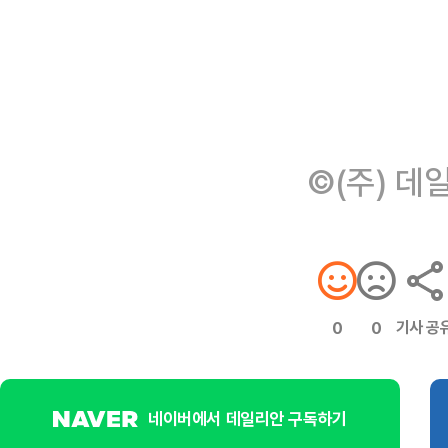
©(주) 데
기사 공
0
0
네이버에서 데일리안 구독하기