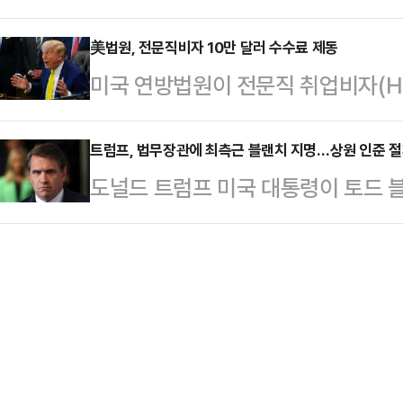
있다는 분석이 나왔다. 러시아와의 
구에서는 1950년 브라질 월드컵을
이스탄불발 비…
맞물리면서 김정은 정권의 경제적 여
美법원, 전문직비자 10만 달러 수수료 제동
호 배정 기준은 전술에 의거했다. 
미국 연방법원이 전문직 취업비자(H-1
가다.미국 월스트리트저널(WSJ)은
의 주 포메이션이었던 ‘WW 포메이션(
5000만원)까지 부과하도록 한 도
러시아와의 밀착 관계를 발판으로 새
방에서 전방으…
다.AP통신에 따르면 법원은 8일(현
트럼프, 법무장관에 최측근 블랜치 지명…상원 인준 절
했다. 북한은 러시아에 포탄과 미사
도널드 트럼프 미국 대통령이 토드 
용을 크게 웃도는 수준으로, 사실상 
하는 대가로 상당한 규모의 외화 수
보자로 지명했다.AP통신에 따르면 
에 해당한다고 판단했다.이번 소송은
시 경제적 보상뿐 아…
이 블랜치 후보자에 대한 지명안을 
원고 측은 수수료 인상이 기업의 인
프 대통령의 개인 변호인 출신으로, 
첨단산업 경쟁력을 약화시킬 수 있다
형사 사건에서 변호를 맡아 ‘최측근 
정 처리에 필요한 비용…
부장관에 임명된 뒤 올해 4월 팸 본
무대행을 맡아왔다.트럼프 대통령은 