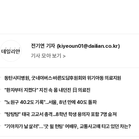
전기연 기자 (kiyeoun01@dailian.co.kr)
기사 모아 보기 >
동탄시티병원, 굿네이버스·바른도담후원회와 위기아동 의료지원
"환자부터 지켰다" 지진 속 몸 내던진 日 의료진
"노원구 40.2도 기록"...서울, 8년 만에 40도 돌파
"탕탕탕" 태국 고교서 총격...8학년 학생 용의자 포함 7명 숨져
"기아차가 날 살려"…'굿 윌 헌팅' 여배우, 교통사고때 타고 있던 차는?