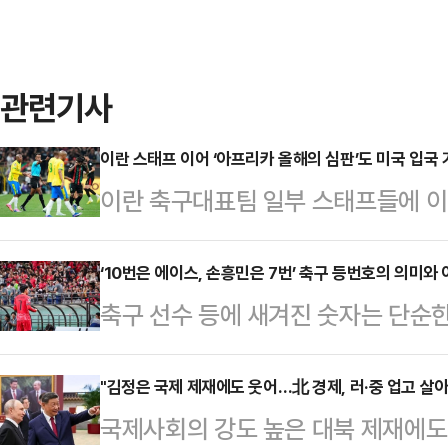
관련기사
이란 스태프 이어 ‘아프리카 올해의 심판’도 미국 입국 
이란 축구대표팀 일부 스태프들에 이
해 또 한 번 논란이 일고 있다.9일(
들에 따르면 2026 북중미 월드컵 
‘10번은 에이스, 손흥민은 7번’ 축구 등번호의 의미와
축구 선수 등에 새겨진 숫자는 단순
리아 출신 1호 월드컵 심판’ 오마르
포지션을 나타내기도 하지만 때로는
은 유효한 여행 비자를 소지하고 있
스포츠 역사에서 등번호를 가장 먼저
"김정은 국제 제재에도 웃어…北 경제, 러·중 업고 살아
미국 입국을 거부당한 것으로 전해졌
국제사회의 강도 높은 대북 제재에도
양키스(1929년)다. 이후 타 종목
청(CBP)은 이번 월드컵에서 심판