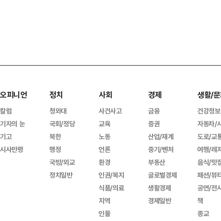
오피니언
정치
사회
경제
생활/문
칼럼
청와대
사건사고
금융
건강정보
기자의 눈
국회/정당
교육
증권
자동차/
기고
북한
노동
산업/재계
도로/교
시사만평
행정
언론
중기/벤처
여행/레
국방/외교
환경
부동산
음식/맛
정치일반
인권/복지
글로벌경제
패션/뷰
식품/의료
생활경제
공연/전
지역
경제일반
책
인물
종교