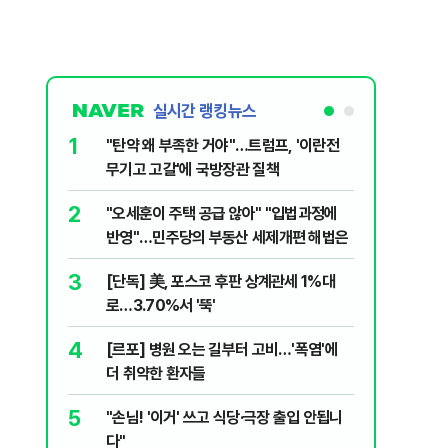
실시간 랭킹뉴스
1
6
"탄약 왜 부족한 거야"…트럼프, '이란전
민주당, 
무기고 고갈'에 국방장관 질책
안부터 
2
7
"오세훈이 주택 공급 않아" "입법과정에
집주인 
반영"…민주당의 부동산 세제개편 해법은
자 보호
3
8
[단독] 美, 포스코 후판 상계관세 1%대
"한도 줄
로…3.70%서 '뚝'
긴 '대출 
4
9
[르포] 병원 오는 길부터 고비…'폭염'에
버핏 "美 
더 취약한 환자들
신호에 
5
10
"손님! '이거' 쓰고 식당·극장 출입 안됩니
與김승원,
다"
"내용 다