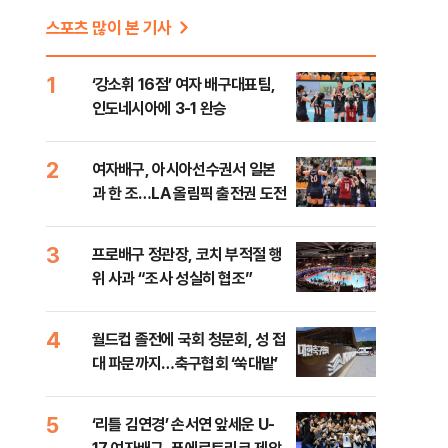
스포츠 많이 본 기사
1
‘강소휘 16점’ 여자 배구대표팀,
인도네시아에 3-1 완승
2
여자배구, 아시아선수권서 일본
과 한 조…LA 올림픽 출전권 도전
3
프로배구 정관장, 코치 부적절 행
위 사과 “조사 성실히 협조”
4
월드컵 졸전에 국회 청문회, 성 접
대 파문까지…축구협회 ‘쑥대밭’
5
‘리틀 김연경’ 손서연 앞세운 U-