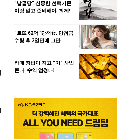
력
게
해