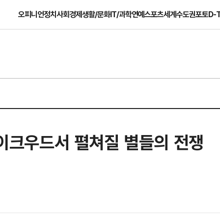
오피니언
정치
사회
경제
생활/문화
IT/과학
연예
스포츠
세계
수도권
포토
D-
 레이크우드서 펼쳐질 별들의 전쟁