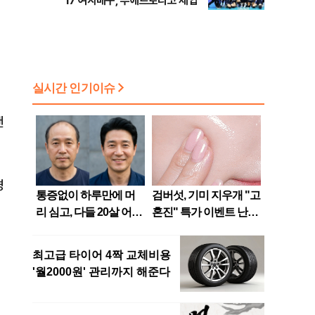
17 여자배구, 푸에르토리코 제압
팬
경