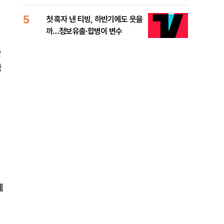
적 미달 비판
5
10
첫 흑자 낸 티빙, 하반기에도 웃을
[코
까…정보유출·합병이 변수
더 
출
국
에