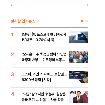
실시간 인기뉴스
1
6
[단독] 美, 포스코 후판 상계관세
[르
1%대로…3.70%서 '뚝'
비…
대
2
7
"오세훈이 주택 공급 않아" "입법
네이
과정에 반영"…민주당의 부동산
외연
세제개편 해법은
출(
출
3
8
코스피, 외인 ‘사자’에도 보합권…
[속
6300선 등락 [시황]
감사
두
4
9
"'닥공' 강조하던 李정부, 실상은
민주
공급 포기"…안철수, 서울 착공 실
공…