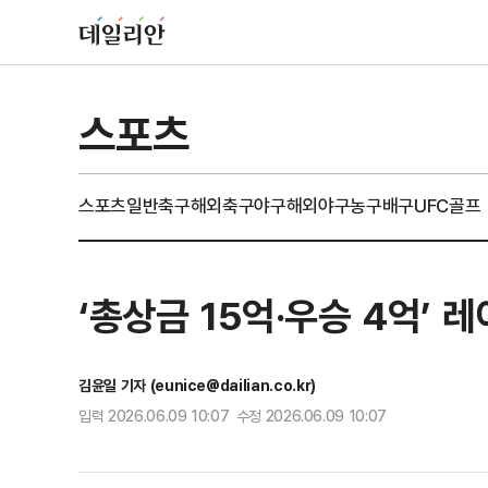
스포츠
스포츠일반
축구
해외축구
야구
해외야구
농구
배구
UFC
골프
‘총상금 15억·우승 4억’
김윤일 기자 (eunice@dailian.co.kr)
입력 2026.06.09 10:07 수정 2026.06.09 10:07