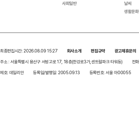
사회일반
날씨
생활문화
최종편집시간: 2026.08.09 15:27
회사소개
편집규약
광고제휴문의
주소 : 서울특별시 용산구 서빙고로 17, 18층(한강로3가,센트럴파크 타워동)
전화 
제호: 데일리안
등록일/발행일: 2005.09.13
등록번호: 서울 아00055