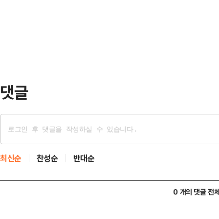
근 동부 지역 상공에서 미확인 드론
과 상식대로 하면 된다"며 사실상 특
발령하고 주민들에게 대피를 권고했으
령은…
던 프랑스 전투기를 출격시켜 드론을
크라이나 전쟁 과정에서 이탈했을 가
발트해 연안 국가에서는 전쟁 관…
댓글
최신순
찬성순
반대순
0 개의 댓글 전