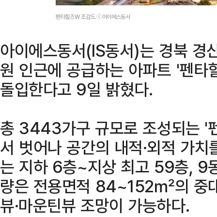
펜타힐즈W 조감도.ⓒ아이에스동서
아이에스동서(IS동서)는 경북 경
원 인근에 공급하는 아파트 '펜타
돌입한다고 9일 밝혔다.
총 3443가구 규모로 조성되는 
서 벗어나 공간의 내적·외적 가치를
는 지하 6층~지상 최고 59층, 9동
량은 전용면적 84~152㎡의 중
뷰·마운틴뷰 조망이 가능하다.