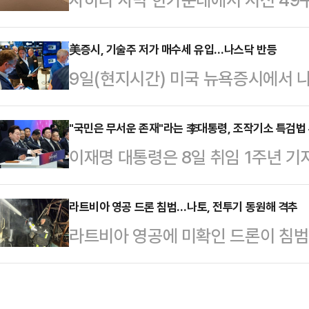
를 선출할 수 있을지 이목이 쏠리는 
간) BBC에 따르면 말리에서 니제
를 전면에 내세운 4선의 김도읍 의
장 나면서 탑승객들이 극심한 폭염과
美증시, 기술주 저가 매수세 유입…나스닥 반등
주목을 받고 있다.8일 정치권에 따
9일(현지시간) 미국 뉴욕증시에서 
람 최대 명절인 '이드 알아드하' 행사
선거를 하루 앞둔 오는 9일 오후 2
유입되며 상승 했다.AP통신에 따
면서 사막에 고립된 것으로 전해졌다
읍·성일종·정점…
로 구성된 다우존스지수는 이날 전 거
"국민은 무서운 존재"라는 李대통령, 조작기소 특검법 추
시도했으나 끝내 실패했으며 휴대전화
이재명 대통령은 8일 취임 1주년 기
5만 786.93에 마감했다. 대형주 
지 못한 것으로 알려졌다.결국 생존
·보궐선거 결과에 대해 "최소한 성공
(0.29%) 상승한 7405.49를 
사고 사실을 알렸…
패배를 인정한 셈이다. 이번 선거에
라트비아 영공 드론 침범…나토, 전투기 동원해 격추
220.23포인트(0.86%) 오른 2만
라트비아 영공에 미확인 드론이 침범
서 12곳을 차지했지만, 최대 격전지
수요 확대 기대감이 이어지며 반도체
(NATO·북대서양조약기구)는 전투
'이기고도 빛이 바랜 승리'라는 평가
다.AFP통신에 따르면 라트비아 국방
공소 취소 권한을 특검에게 부여하는 