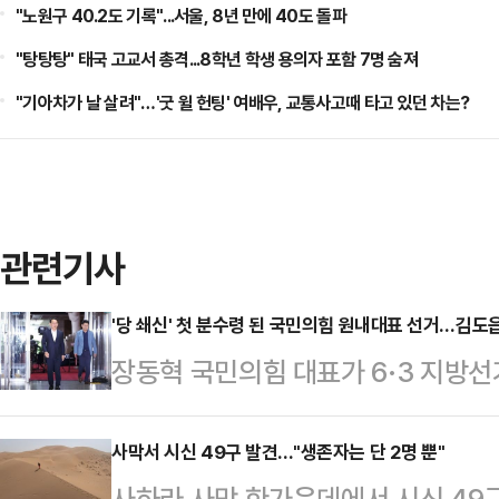
"노원구 40.2도 기록"...서울, 8년 만에 40도 돌파
"탕탕탕" 태국 고교서 총격...8학년 학생 용의자 포함 7명 숨져
"기아차가 날 살려"…'굿 윌 헌팅' 여배우, 교통사고때 타고 있던 차는?
관련기사
'당 쇄신' 첫 분수령 된 국민의힘 원내대표 선거…김도
장동혁 국민의힘 대표가 6·3 지방선거 패배에
면서, 차기 원내대표 선거가 '장동혁 
향성을 가를 첫 분수령으로 떠올랐다
사막서 시신 49구 발견..."생존자는 단 2명 뿐"
사하라 사막 한가운데에서 시신 49