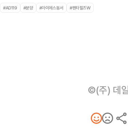
#AD119
#분양
#아이에스동서
#펜타힐즈W
©(주) 데