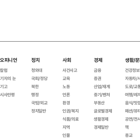
오피니언
정치
사회
경제
생활/문
칼럼
청와대
사건사고
금융
건강정보
기자의 눈
국회/정당
교육
증권
자동차/
기고
북한
노동
산업/재계
도로/교
시사만평
행정
언론
중기/벤처
여행/레
국방/외교
환경
부동산
음식/맛
정치일반
인권/복지
글로벌경제
패션/뷰
식품/의료
생활경제
공연/전
지역
경제일반
책
인물
종교