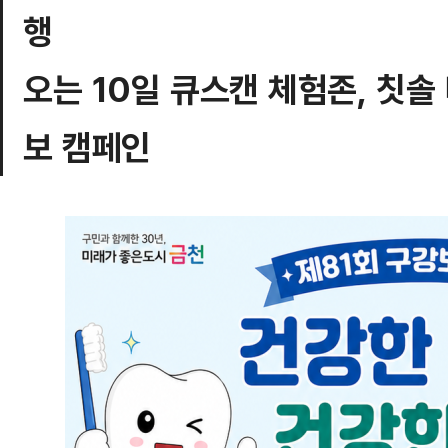
행
오는 10일 큐스캔 체험존, 칫솔
보 캠페인