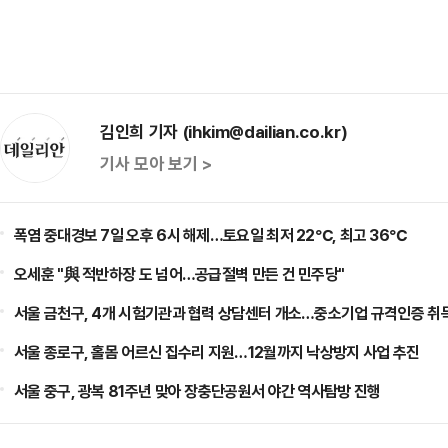
김인희 기자 (ihkim@dailian.co.kr)
기사 모아 보기 >
폭염 중대경보 7일 오후 6시 해제…토요일 최저 22℃, 최고 36℃
오세훈 "與 적반하장 도 넘어…공급절벽 만든 건 민주당"
서울 금천구, 4개 시험기관과 협력 상담센터 개소…중소기업 규격인증 취
서울 종로구, 홀몸 어르신 집수리 지원…12월까지 낙상방지 사업 추진
서울 중구, 광복 81주년 맞아 장충단공원서 야간 역사탐방 진행