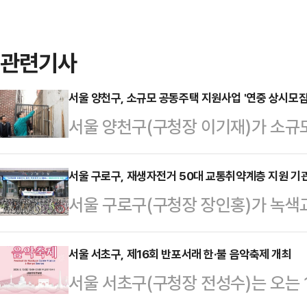
관련기사
서울 양천구, 소규모 공동주택 지원사업 '연중 상시모집
서울 양천구(구청장 이기재)가 소규
개선을 위해 시행 중인 '소규모 공동주
기 모집'에서 '연중 상시 모집' 체계
서울 구로구, 재생자전거 50대 교통취약계층 지원 기
서울 구로구(구청장 장인홍)가 녹색교
전 사각지대에 놓인 소규모 공동주택
달' 사업을 통해 제작한 재생자전거
못하는 사례를 최소화하기 위해 추진
했다.지난 8일 열린 기증식에는 장
서울 서초구, 제16회 반포서래 한·불 음악축제 개최
승인 후 20년 이상 경과한 20세대
서울 서초구(구청장 전성수)는 오는 
서울구로삶터지역자활센터, 수혜 기관
사비를 지원하는 사업이다. 양천구는