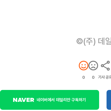
©(주) 데
기사 공
0
0
네이버에서 데일리안 구독하기