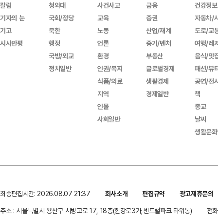
칼럼
청와대
사건사고
금융
건강정보
기자의 눈
국회/정당
교육
증권
자동차/
기고
북한
노동
산업/재계
도로/교
시사만평
행정
언론
중기/벤처
여행/레
국방/외교
환경
부동산
음식/맛
정치일반
인권/복지
글로벌경제
패션/뷰
식품/의료
생활경제
공연/전
지역
경제일반
책
인물
종교
사회일반
날씨
생활문화
최종편집시간: 2026.08.07 21:37
회사소개
편집규약
광고제휴문의
주소 : 서울특별시 용산구 서빙고로 17, 18층(한강로3가,센트럴파크 타워동)
전화 