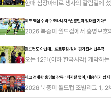
한때 심장마비로 생사의 갈림길에 섰
와 두 차례 평가전서 홍명보호의 선
크)이 또다시 그라운드 위에서 쓰러지
트리 중 감기 기운으로 결장한 수비수
(한국시간) 덴마크 오덴세 스타디움
체코 핵심 수비수 흐라냐치 “손흥민과 맞대결 기대”
그라운드를 밟았다.부상으로 낙마한 
2026 북중미 월드컵에서 홍명보호의
발 출전했다가 후반 20분께 갑자기
조위제(전북)도 엘살바도르전을 통해
수 로빈 흐라냐치(호펜하임)가 한국 
못한 상황에 경기장은 순식간에 긴장
치렀다.아직까지 …
기대감을 나타냈다.흐라냐치는 6일(
월드컵도 아닌데…포르투갈·칠레 평가전서 난투극
릭센 주위로 몰려들어 원형을 만들었
오는 12일(이하 한국시각) 개막하는
캠프 숙소가 있는 미국 텍사스주 포
어들었다.결국 에릭센은 병원으로 이송
르투갈과 칠레의 평가전서 경기가 
'트루 레전드'”라며 “대결이 기다
기는 더 이상 진행되지 않은 …
축구대표팀은 7일 오전(한국시각) 
체코 경계한 홍명보 감독 “피지컬 좋아, 대응하기 쉽지
임 소속으로 2025-26시즌 리그 
2026 북중미 월드컵 조별리그 1,
기에서 2-1로 승리했다.북중미 월
190cm의 장신으로 수비력과 제공
한 축구대표팀 홍명보 감독이 첫 상
콜롬비아와 K조에 속한 포르투갈은 
이 걸린 지난 3월 …
(현지시각) 과달라하라 입성 후 첫 
칠레를 선택해 안방서 평가전을 치렀