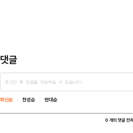
가전을 통해 나온 장단점을 자체적으
이 0-0으로 팽팽하게 맞선 전반 추
를 높여야 한다”며 “컨디션도 마찬
레 수비수 이반 로만이 레…
달라 적응도 필요하다”고 말했다.첫
특징이 있는 팀이다. 대응하기 쉽지 
가전보다는 두 …
댓글
최신순
찬성순
반대순
0 개의 댓글 전