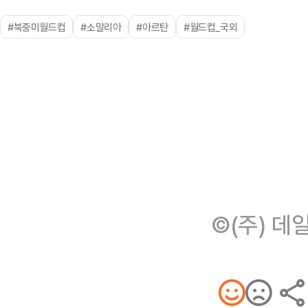
#북중미월드컵
#소말리아
#아르탄
#월드컵_국외
©(주) 데