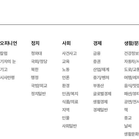
오피니언
정치
사회
경제
생활/문
칼럼
청와대
사건사고
금융
건강정보
기자의 눈
국회/정당
교육
증권
자동차/
기고
북한
노동
산업/재계
도로/교
시사만평
행정
언론
중기/벤처
여행/레
국방/외교
환경
부동산
음식/맛
정치일반
인권/복지
글로벌경제
패션/뷰
식품/의료
생활경제
공연/전
지역
경제일반
책
인물
종교
사회일반
날씨
생활문화