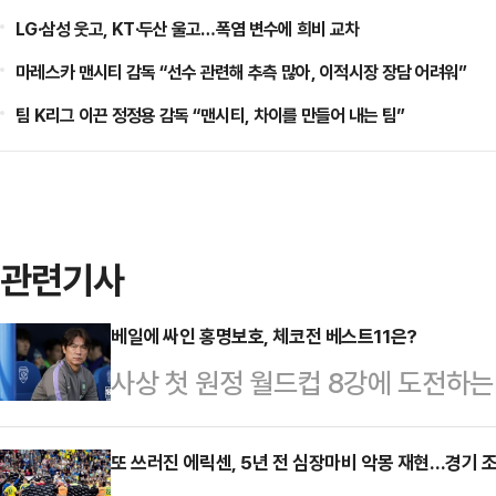
LG·삼성 웃고, KT·두산 울고…폭염 변수에 희비 교차
마레스카 맨시티 감독 “선수 관련해 추측 많아, 이적시장 장담 어려워”
팀 K리그 이끈 정정용 감독 “맨시티, 차이를 만들어 내는 팀”
관련기사
베일에 싸인 홍명보호, 체코전 베스트11은?
사상 첫 원정 월드컵 8강에 도전하
불과 사흘 앞두고도 명확한 베스트1
고 있다.사전캠프에서 치른 트리니다드토
또 쓰러진 에릭센, 5년 전 심장마비 악몽 재현…경기 