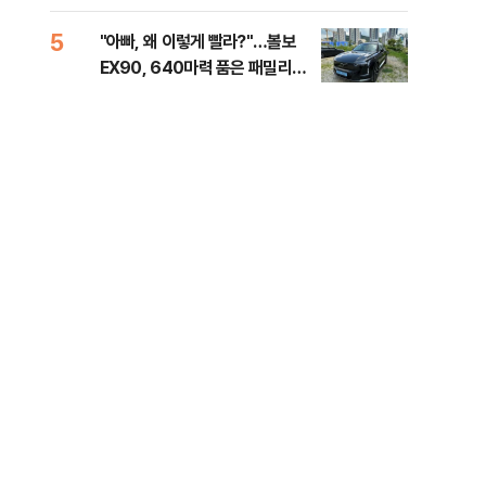
해야"
대통
나,
5
10
"아빠, 왜 이렇게 빨라?"…볼보
'경
이닉
EX90, 640마력 품은 패밀리카
조준
점화
[시승기]
금폭
99