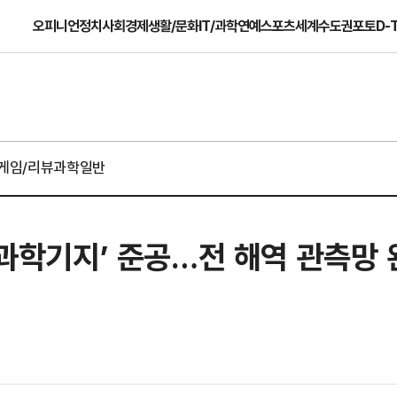
오피니언
정치
사회
경제
생활/문화
IT/과학
연예
스포츠
세계
수도권
포토
D-
게임/리뷰
과학일반
해양과학기지’ 준공…전 해역 관측망