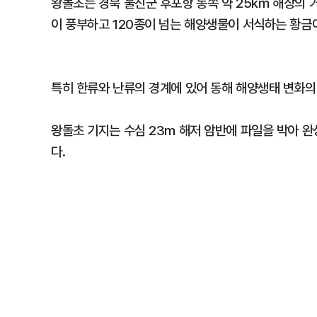
왕돌초는 경북 울진군 후포항 동쪽 약 25㎞ 해상의
이 풍부하고 120종이 넘는 해양생물이 서식하는 황금
특히 한류와 난류의 경계에 있어 동해 해양생태 변화의
왕돌초 기지는 수심 23m 해저 암반에 파일을 박아 완
다.