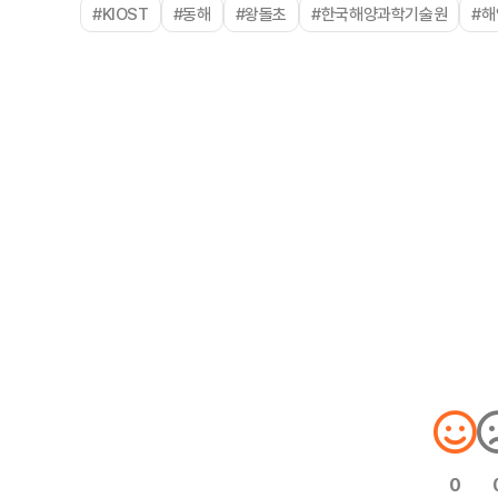
#KIOST
#동해
#왕돌초
#한국해양과학기술원
#
0