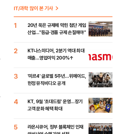
IT/과학 많이 본 기사
1
20년 묵은 규제에 막힌 첨단 게임
산업…"등급·경품 규제 손질해야"
2
KT나스미디어, 2분기 역대 최대
매출…영업이익 200%↑
들
3
'미르4' 글로벌 5주년…위메이드,
헌정 뮤직비디오 공개
.
4
KT, 9월 '초대드림' 운영…장기
고객 문화 혜택 확대
5
라온시큐어, 정부 블록체인 인재