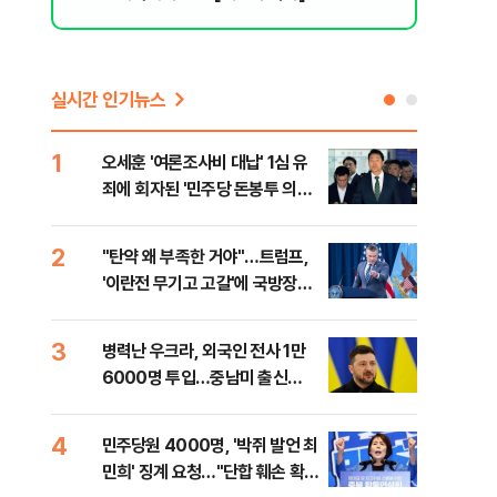
실시간 인기뉴스
1
6
오세훈 '여론조사비 대납' 1심 유
日 
죄에 회자된 '민주당 돈봉투 의
했지
혹'…왜?
2
7
"탄약 왜 부족한 거야"…트럼프,
"삼
'이란전 무기고 고갈'에 국방장관
中창
질책
3
8
병력난 우크라, 외국인 전사 1만
보완
6000명 투입…중남미 출신
은 
40%
4
9
민주당원 4000명, '박쥐 발언 최
[데
민희' 징계 요청…"단합 훼손 확인
회 