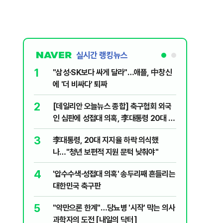
실시간 랭킹뉴스
1
6
"삼성·SK보다 싸게 달라"…애플, 中창신
오세훈 '
에 '더 비싸다' 퇴짜
된 '민주
2
7
[데일리안 오늘뉴스 종합] 축구협회 외국
지진에 
인 심판에 성접대 의혹, 李대통령 20대 지
日 여성..
지율 하락 의식했나, 삼전닉스 올인은 금
3
8
李대통령, 20대 지지율 하락 의식했
보완수사
물, SK하이닉스 프리마켓 시초가 논란 재
나…"청년 보편적 지원 문턱 낮춰야"
몫됐나
점화, 김민석 "과반 승리 가능성 99%" 등
4
9
'압수수색·성접대 의혹' 송두리째 흔들리는
레버리지 
대한민국 축구판
지수로 
5
10
"약만으론 한계"…당뇨병 '시작' 막는 의사
"솟구친 
과학자의 도전 [내일의 닥터]
유공장 화