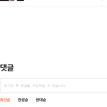
서 빨리 빠져나올 시점에 와 있다고
의 여지가 없고 (합의까지) 시간이 좀
무력이 사용되는 경우라면…
면서도 군사적 압박을 다시 강화할 
국과 이란은 휴전에 합의한 뒤 종전안
나온다.로이터통신 등에 따르면 트럼
다.하지만 아직 양쪽이 만족하는 결
폴스에서 농업계 인사들과 만나 “우
령은 최근 여러 차례 …
에 와 있다”며 조만간 결론을 내겠다
거나 그 반대일 것”이라며 “서류이
였다.미국은 종전 선언…
댓글
최신순
찬성순
반대순