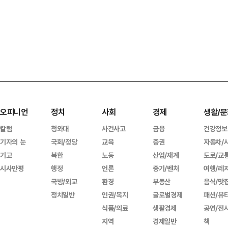
오피니언
정치
사회
경제
생활/문
칼럼
청와대
사건사고
금융
건강정보
기자의 눈
국회/정당
교육
증권
자동차/
기고
북한
노동
산업/재계
도로/교
시사만평
행정
언론
중기/벤처
여행/레
국방/외교
환경
부동산
음식/맛
정치일반
인권/복지
글로벌경제
패션/뷰
식품/의료
생활경제
공연/전
지역
경제일반
책