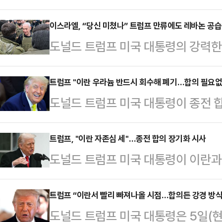
공격을 하지 말 것을 요청하겠다고 
트 공습에 대한 보복으로 이스라엘에
이스라엘, “당신 미쳤나” 트럼프 만류에도 레바논 공습
도널드 트럼프 미국 대통령의 강력
력 보복할 것이라고 예고하면서 역내
을 또 공습했다.로이터통신에 따르면
넷매체 악시오스에 따르면 트럼프 대
이스라엘 국방장관은 7일(현지시간)
트럼프 "이란 우라늄 반드시 회수해 폐기…합의 필요없
비(베냐민 네타냐후 이스라엘 총리)
도널드 트럼프 미국 대통령이 종전 
수도 베이루트 남부 지역에 위치한 
것”이라며 “양측 모두 각자 할 만큼
회수해 폐기할 것이라고 경고했다.미
그러면서 “헤즈볼라(레바논 친이란 
했다. 또 다른 공격은 필요…
7일(현지시간) 인터뷰에서 “만일 
트럼프, "이란 자존심 세"…종전 합의 장기화 시사
을 가했다. 우리는 이에 대응했을 뿐
도널드 트럼프 미국 대통령이 이란과
리는 협력할 생각이다”면서도 “그러
이스라엘과 이란의 종전 협상을 주
고 시사했다.연합뉴스에 따르면 트럼
해서 파괴해야 한다. 그들이 협력하
다. 그러나 하루 뒤 헤즈볼라가…
방송 인터뷰에서 "이란은 강하고 자
트럼프 “이란서 빨리 빠져나올 시점…합의든 강경 방
이다”고 말했다.그러면서 “그 과정
도널드 트럼프 미국 대통령은 5일(
해본 적이 없는 일들을 해야 하는 상
가를 치르게 될 것이다”며 “우리는 