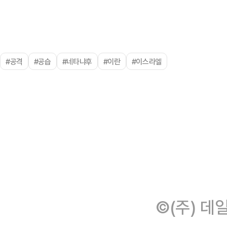
#공격
#공습
#네타냐후
#이란
#이스라엘
©(주) 데