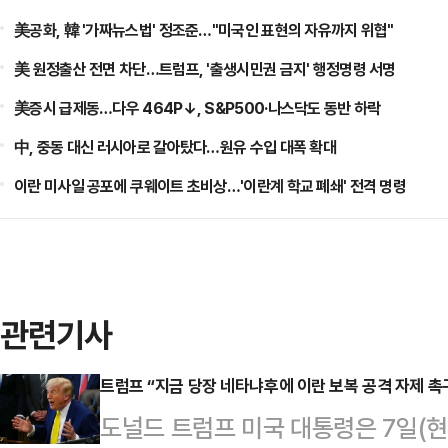
美공화, 韓 '가짜뉴스법' 정조준…"미국인 표현의 자유까지 위협"
美 원정출산 전면 차단…트럼프, '출생시민권 금지' 행정명령 서명
美증시 급제동…다우 464P↓, S&P500·나스닥도 동반 하락
中, 중동 대신 러시아로 갈아탔다…원유 수입 대폭 확대
이란 미사일 공포에 쿠웨이트 초비상…'이란계 학교 폐쇄' 전격 명령
관련기사
트럼프 “지금 당장 네타냐후에 이란 보복 공격 자제 촉
도널드 트럼프 미국 대통령은 7일(