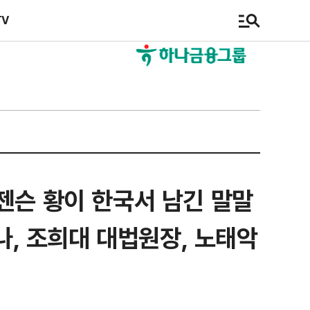
TV
젠슨 황이 한국서 남긴 말말
나, 조희대 대법원장, 노태악