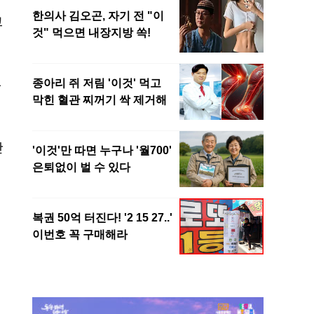
고
는
한