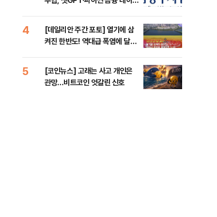
투협, 챗GPT·파이썬 금융 데이터
일자
분석 과정 개설
4
9
[데일리안 주간 포토] 열기에 삼
'국
켜진 한반도! 역대급 폭염에 달아
에 
오른 도심!
5
10
[코인뉴스] 고래는 사고 개인은
“우
관망…비트코인 엇갈린 신호
러…