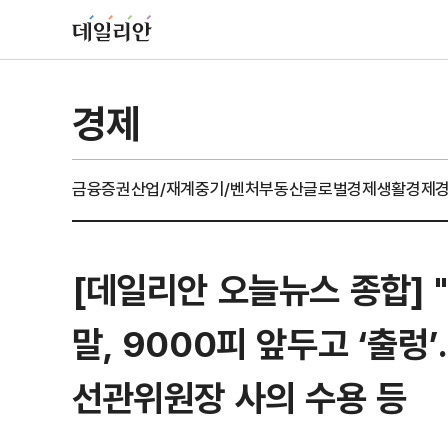
경제
금융
증권
산업/재계
중기/벤처
부동산
글로벌경제
생활경제
[데일리안 오늘뉴스 종합] 
말, 9000피 앞두고 ‘출렁
선관위원장 사의 수용 등