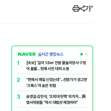
실시간 랭킹뉴스
1
6
[속보] '길이 1.5m' 안동 물놀이장서 구렁
'국장만 
이 출몰…한때 시민 대피 소동
'부글부글
2
7
"편해서 매일 신었는데"...전문가가 경고한
“우크라
'크록스'의 숨은 위험
유 3만t
3
8
송영길·김민석, '조희대 탄핵' 외치자…與
정청래 "
법사위원들 "즉시 대법관 제청하라"
민석 "자