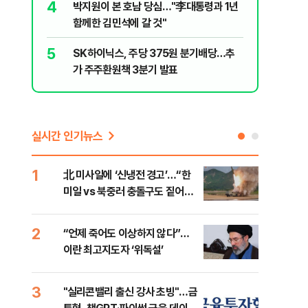
4
9
박지원이 본 호남 당심…"李대통령과 1년
이란, 美
함께한 김민석에 갈 것"
즈 통행금
5
10
SK하이닉스, 주당 375원 분기배당…추
[데일리 
가 주주환원책 3분기 발표
민...홈
실시간 인기뉴스
1
6
北 미사일에 ‘신냉전 경고’…“한
[인
미일 vs 북중러 충돌구도 짙어진
인사
다”
2
7
“언제 죽어도 이상하지 않다”…
이란
이란 최고지도자 ‘위독설’
호르
3
8
"실리콘밸리 출신 강사 초빙"…금
美 