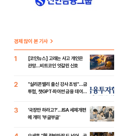
직
경제 많이 본 기사
1
[코인뉴스] 고래는 사고 개인은
관망…비트코인 엇갈린 신호
2
"실리콘밸리 출신 강사 초빙"…금
투협, 챗GPT·파이썬 금융 데이터
분석 과정 개설
3
'국장만 하라고?'…ISA 세제개편
에 개미 '부글부글'
4
오세훈 "與 적반하장 도 넘어…공