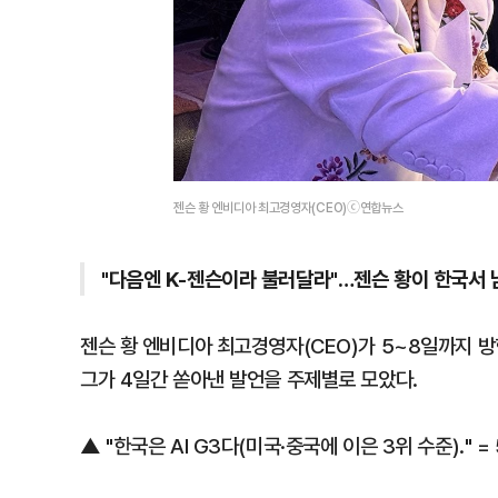
젠슨 황 엔비디아 최고경영자(CEO)ⓒ연합뉴스
"다음엔 K-젠슨이라 불러달라"…젠슨 황이 한국서 
젠슨 황 엔비디아 최고경영자(CEO)가 5~8일까지 방한
그가 4일간 쏟아낸 발언을 주제별로 모았다.
▲ "한국은 AI G3다(미국·중국에 이은 3위 수준)."