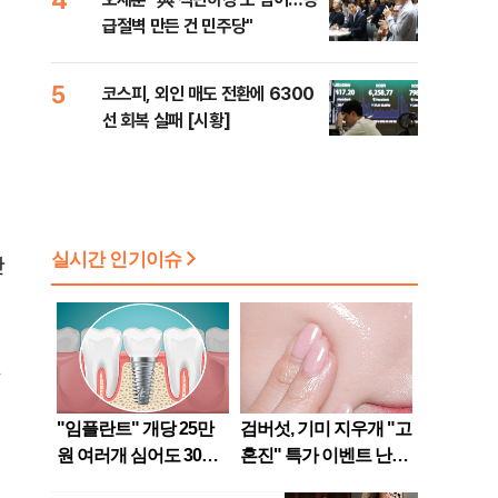
급절벽 만든 건 민주당"
5
코스피, 외인 매도 전환에 6300
선 회복 실패 [시황]
한
선