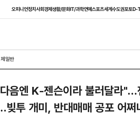
오피니언
정치
사회
경제
생활/문화
IT/과학
연예
스포츠
세계
수도권
포토
D-
경제일반
"다음엔 K-젠슨이라 불러달라"…
’…빚투 개미, 반대매매 공포 어쩌