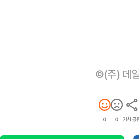
©(주) 데
기사 공
0
0