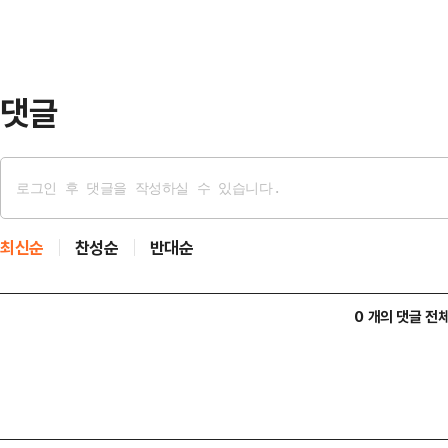
여성 1명을 다치게 한 혐의를 받는다
에 7차례 침입해 초소형 카메라를 
촬영한 것으로 조사됐…
댓글
최신순
찬성순
반대순
0 개의 댓글 전