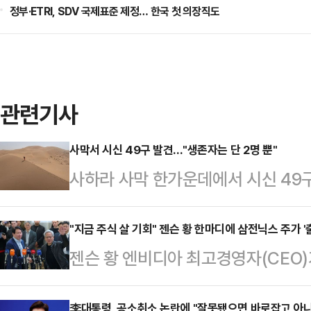
정부·ETRI, SDV 국제표준 제정… 한국 첫 의장직도
관련기사
사막서 시신 49구 발견..."생존자는 단 2명 뿐"
사하라 사막 한가운데에서 시신 49
간) BBC에 따르면 말리에서 니제
장 나면서 탑승객들이 극심한 폭염과
"지금 주식 살 기회" 젠슨 황 한마디에 삼전닉스 주가 '
젠슨 황 엔비디아 최고경영자(CEO
람 최대 명절인 '이드 알아드하' 행사
기회가 될 수 있다는 발언을 내놓았다
면서 사막에 고립된 것으로 전해졌다
李대통령, 공소취소 논란에 "잘못됐으면 바로잡고 아니