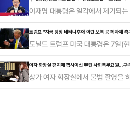
삼성전자와 SK하이닉스 주가는 한때
시도했으나 끝내 실패했으며 휴대전화
이재명 대통령은 일각에서 제기되는 
을 보였다.황 CEO는 8일 서울 종로
지 못한 것으로 알려졌다.결국 생존
요구와 관련해 "잘못된 게 있으면 바
장과 함께 한 공동 기자회견에서 최근
사고 사실을 알렸…
아니면 놔둬야 한다"고 말했다.이 대
트럼프 “지금 당장 네타냐후에 이란 보복 공격 자제 촉
떤 일이 일어나든 여러분은 아주 기뻐
도널드 트럼프 미국 대통령은 7일(
빈관에서 열린 기자회견에서 "법과 
있기 때문"이라고 말했다.이어 "인공
공격을 하지 말 것을 요청하겠다고 
저 이 대통령은 "저도 주관적 판단이
대적인…
트 공습에 대한 보복으로 이스라엘에
여자 화장실 휴지에 캡사이신 뿌린 사회복무요원…구
객관적으로 문제가 있어 보이는 것들
상가 여자 화장실에서 불법 촬영을 
력 보복할 것이라고 예고하면서 역내
해야 한다"고 설명했다.그는 "객관적
이 구속 상태로 재판에 넘겨졌다.8
넷매체 악시오스에 따르면 트럼프 대
다"며 …
여성아동범죄조사2부(박지나 부장검사
비(베냐민 네타냐후 이스라엘 총리)
씨를 상해와 성폭력처벌법 위반 혐의
것”이라며 “양측 모두 각자 할 만큼
오후 서울 관악구 신림동 상업용 건
했다. 또 다른 공격은 필요…