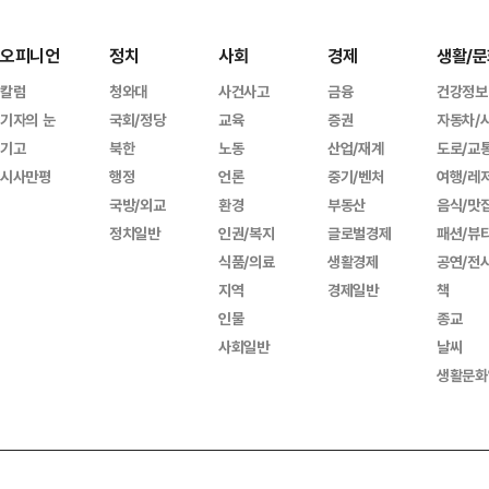
오피니언
정치
사회
경제
생활/문
칼럼
청와대
사건사고
금융
건강정보
기자의 눈
국회/정당
교육
증권
자동차/
기고
북한
노동
산업/재계
도로/교
시사만평
행정
언론
중기/벤처
여행/레
국방/외교
환경
부동산
음식/맛
정치일반
인권/복지
글로벌경제
패션/뷰
식품/의료
생활경제
공연/전
지역
경제일반
책
인물
종교
사회일반
날씨
생활문화