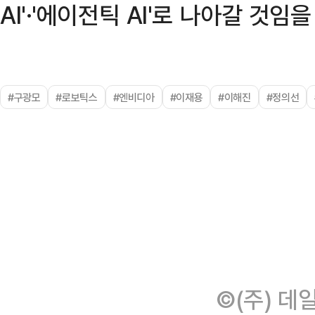
AI'·'에이전틱 AI'로 나아갈 것임
#구광모
#로보틱스
#엔비디아
#이재용
#이해진
#정의선
©(주) 데