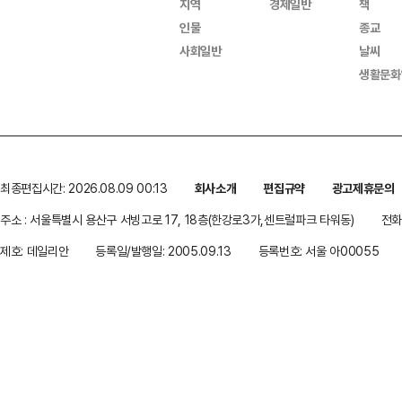
지역
경제일반
책
인물
종교
사회일반
날씨
생활문화
최종편집시간: 2026.08.09 00:13
회사소개
편집규약
광고제휴문의
주소 : 서울특별시 용산구 서빙고로 17, 18층(한강로3가,센트럴파크 타워동)
전화 
제호: 데일리안
등록일/발행일: 2005.09.13
등록번호: 서울 아00055