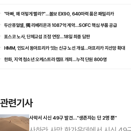
"아빠, 왜 이렇게 빨라?"…볼보 EX90, 640마력 품은 패밀리카
두산퓨얼셀, 獨 리베리온과 1087억 계약…SOFC 핵심 부품 공급
포스코 노사, 단체교섭 조정 연장…18일 최종 담판
HMM, 인도서 동아프리카 잇는 신규 노선 개설…아프리카 지선망 확대
한화, 지역 청소년 오케스트라 캠프 개최…누적 단원 800명
관련기사
사막서 시신 49구 발견..."생존자는 단 2명 뿐"
사하라 사막 한가운데에서 시신 49