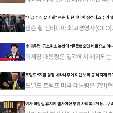
간) BBC에 따르면 말리에서 니제
장 나면서 탑승객들이 극심한 폭염과
"지금 주식 살 기회" 젠슨 황 한마디에 삼전닉스 주가 '
젠슨 황 엔비디아 최고경영자(CEO
람 최대 명절인 '이드 알아드하' 행사
기회가 될 수 있다는 발언을 내놓았다
면서 사막에 고립된 것으로 전해졌다
삼성전자와 SK하이닉스 주가는 한때
李대통령, 공소취소 논란에 "잘못됐으면 바로잡고 아니
시도했으나 끝내 실패했으며 휴대전화
이재명 대통령은 일각에서 제기되는 
을 보였다.황 CEO는 8일 서울 종로
지 못한 것으로 알려졌다.결국 생존
요구와 관련해 "잘못된 게 있으면 바
장과 함께 한 공동 기자회견에서 최근
사고 사실을 알렸…
아니면 놔둬야 한다"고 말했다.이 대
트럼프 “지금 당장 네타냐후에 이란 보복 공격 자제 촉
떤 일이 일어나든 여러분은 아주 기뻐
도널드 트럼프 미국 대통령은 7일(
빈관에서 열린 기자회견에서 "법과 
있기 때문"이라고 말했다.이어 "인공
공격을 하지 말 것을 요청하겠다고 
저 이 대통령은 "저도 주관적 판단이
대적인…
트 공습에 대한 보복으로 이스라엘에
여자 화장실 휴지에 캡사이신 뿌린 사회복무요원…구
객관적으로 문제가 있어 보이는 것들