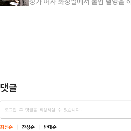
상가 여자 화장실에서 불법 촬영을 
력 보복할 것이라고 예고하면서 역내
해야 한다"고 설명했다.그는 "객관적
이 구속 상태로 재판에 넘겨졌다.8
넷매체 악시오스에 따르면 트럼프 대
다"며 …
여성아동범죄조사2부(박지나 부장검사
비(베냐민 네타냐후 이스라엘 총리)
씨를 상해와 성폭력처벌법 위반 혐의
것”이라며 “양측 모두 각자 할 만큼
오후 서울 관악구 신림동 상업용 건
했다. 또 다른 공격은 필요…
여성 1명을 다치게 한 혐의를 받는다
에 7차례 침입해 초소형 카메라를 
촬영한 것으로 조사됐…
댓글
최신순
찬성순
반대순