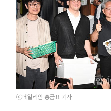
ⓒ데일리안 홍금표 기자