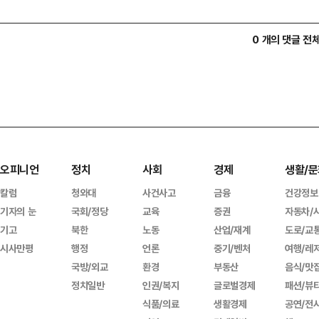
0 개의 댓글 전
오피니언
정치
사회
경제
생활/문
칼럼
청와대
사건사고
금융
건강정보
기자의 눈
국회/정당
교육
증권
자동차/
기고
북한
노동
산업/재계
도로/교
시사만평
행정
언론
중기/벤처
여행/레
국방/외교
환경
부동산
음식/맛
정치일반
인권/복지
글로벌경제
패션/뷰
식품/의료
생활경제
공연/전