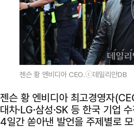
젠슨 황 엔비디아 CEO.ⓒ데일리안DB
젠슨 황 엔비디아 최고경영자(CE
대차·LG·삼성·SK 등 한국 기업 
4일간 쏟아낸 발언을 주제별로 모