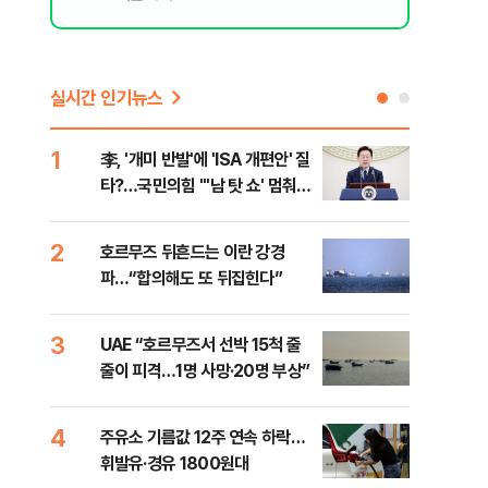
실시간 인기뉴스
1
6
李, '개미 반발'에 'ISA 개편안' 질
천안
타?…국민의힘 "'남 탓 쇼' 멈춰
이 
라"
사
2
7
호르무즈 뒤흔드는 이란 강경
[주
파…“합의해도 또 뒤집힌다”
다?
3
8
UAE “호르무즈서 선박 15척 줄
민주
줄이 피격…1명 사망·20명 부상”
청래
능 
4
9
주유소 기름값 12주 연속 하락…
"너
휘발유·경유 1800원대
운전