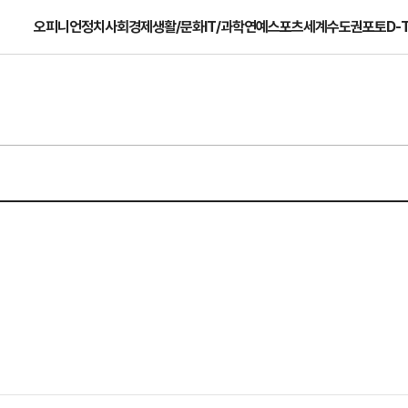
오피니언
정치
사회
경제
생활/문화
IT/과학
연예
스포츠
세계
수도권
포토
D-