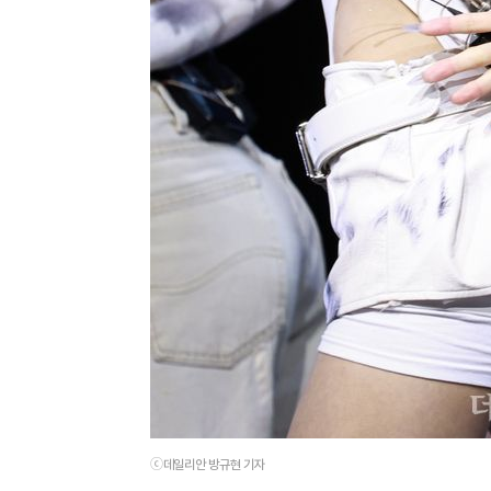
ⓒ데일리안 방규현 기자