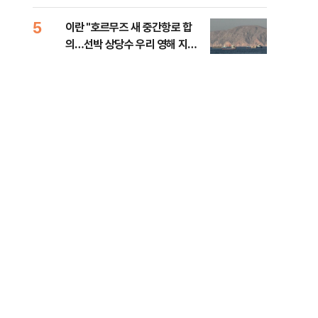
5
10
이란 "호르무즈 새 중간항로 합
폭염
의…선박 상당수 우리 영해 지난
층…
다"