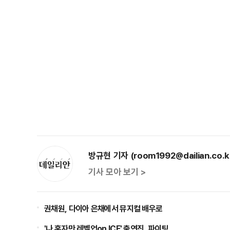
방규현 기자 (room1992@dailian.co.k
기사 모아 보기 >
권채원, 다이아 은채에서 뮤지컬 배우로
'나 혼자만 레벨업on ICE' 출연진, 파이팅