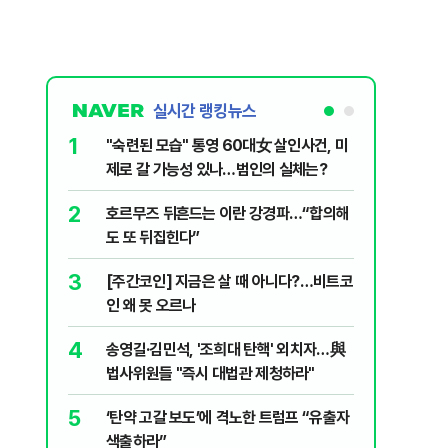
실시간 랭킹뉴스
1
6
"숙련된 모습" 통영 60대女 살인사건, 미
“우크라
제로 갈 가능성 있나…범인의 실체는?
정제유 3
2
7
호르무즈 뒤흔드는 이란 강경파…“합의해
입추 하루
도 또 뒤집힌다”
37도'…
있는 치료
3
8
[주간코인] 지금은 살 때 아니다?…비트코
李, '개미
인 왜 못 오르나
민의힘 "'
4
9
송영길·김민석, '조희대 탄핵' 외치자…與
UAE “
법사위원들 "즉시 대법관 제청하라"
격…1명 
5
10
‘탄약 고갈 보도’에 격노한 트럼프 “유출자
국민의힘 
색출하라”
당내서는