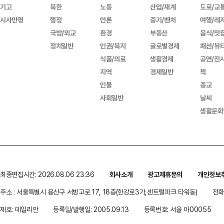
기고
북한
노동
산업/재계
도로/교
시사만평
행정
언론
중기/벤처
여행/레
국방/외교
환경
부동산
음식/맛
정치일반
인권/복지
글로벌경제
패션/뷰
식품/의료
생활경제
공연/전
지역
경제일반
책
인물
종교
사회일반
날씨
생활문화
최종편집시간: 2026.08.06 23:36
회사소개
광고제휴문의
개인정보
주소 : 서울특별시 용산구 서빙고로 17, 18층(한강로3가,센트럴파크 타워동)
전화 
제호: 데일리안
등록일/발행일: 2005.09.13
등록번호: 서울 아00055