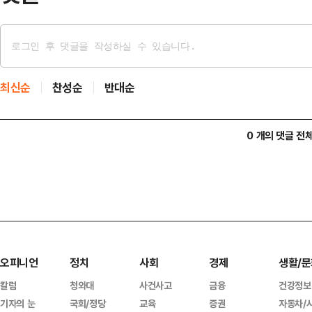
최신순
찬성순
반대순
0 개의 댓글 전
오피니언
정치
사회
경제
생활/문
칼럼
청와대
사건사고
금융
건강정보
기자의 눈
국회/정당
교육
증권
자동차/