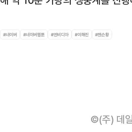
#네이버
#네이버웹툰
#엔비디아
#이해진
#젠슨황
©(주) 데