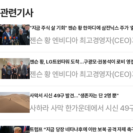
관련기사
"지금 주식 살 기회" 젠슨 황 한마디에 삼전닉스 주가 '
젠슨 황 엔비디아 최고경영자(CEO
기회가 될 수 있다는 발언을 내놓았다
삼성전자와 SK하이닉스 주가는 한때
젠슨 황, LG트윈타워 도착…구광모·권봉석이 로비 영
젠슨 황 엔비디아 최고경영자(CEO)
을 보였다.황 CEO는 8일 서울 종로
도착해 구광모 LG그룹 회장과 회동에
장과 함께 한 공동 기자회견에서 최근
분께 LG트윈타워에 도착했다. 현장
사막서 시신 49구 발견..."생존자는 단 2명 뿐"
떤 일이 일어나든 여러분은 아주 기뻐
사하라 사막 한가운데에서 시신 49
틱스 제품 마케팅 수석 이사와 정소
있기 때문"이라고 말했다.이어 "인공
간) BBC에 따르면 말리에서 니제
회장과 권봉석 ㈜LG 대표이사 부회
대적인…
장 나면서 탑승객들이 극심한 폭염과
트럼프 “지금 당장 네타냐후에 이란 보복 공격 자제 촉
직접 영접했다. 현장에는 황 CEO를