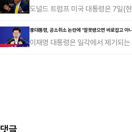
도널드 트럼프 미국 대통령은 7일(
람 최대 명절인 '이드 알아드하' 행사
어졌다.황 CEO는 로비에 모인 직원
공격을 하지 말 것을 요청하겠다고 
면서 사막에 고립된 것으로 전해졌다
량 인사를 나…
트 공습에 대한 보복으로 이스라엘에
李대통령, 공소취소 논란에 "잘못됐으면 바로잡고 아니
시도했으나 끝내 실패했으며 휴대전화
이재명 대통령은 일각에서 제기되는 
력 보복할 것이라고 예고하면서 역내
지 못한 것으로 알려졌다.결국 생존
요구와 관련해 "잘못된 게 있으면 바
넷매체 악시오스에 따르면 트럼프 대
사고 사실을 알렸…
아니면 놔둬야 한다"고 말했다.이 대
비(베냐민 네타냐후 이스라엘 총리)
빈관에서 열린 기자회견에서 "법과 
것”이라며 “양측 모두 각자 할 만큼
저 이 대통령은 "저도 주관적 판단이
했다. 또 다른 공격은 필요…
객관적으로 문제가 있어 보이는 것들
해야 한다"고 설명했다.그는 "객관적
다"며 …
댓글