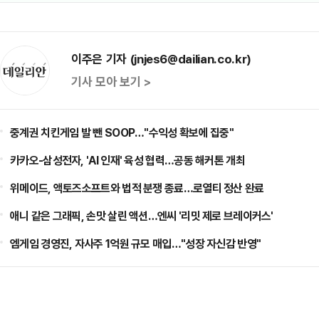
이주은 기자 (jnjes6@dailian.co.kr)
기사 모아 보기 >
중계권 치킨게임 발 뺀 SOOP…"수익성 확보에 집중"
카카오-삼성전자, 'AI 인재' 육성 협력…공동 해커톤 개최
위메이드, 액토즈소프트와 법적 분쟁 종료…로열티 정산 완료
애니 같은 그래픽, 손맛 살린 액션…엔씨 '리밋 제로 브레이커스'
엠게임 경영진, 자사주 1억원 규모 매입…"성장 자신감 반영"