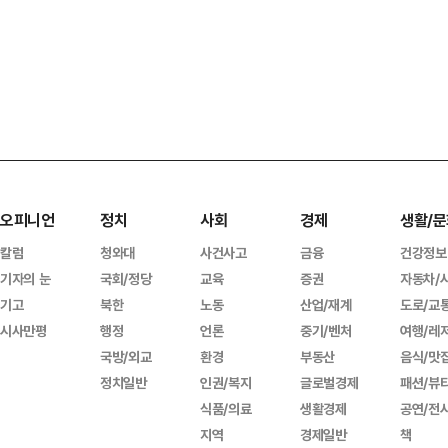
오피니언
정치
사회
경제
생활/문
칼럼
청와대
사건사고
금융
건강정보
기자의 눈
국회/정당
교육
증권
자동차/
기고
북한
노동
산업/재계
도로/교
시사만평
행정
언론
중기/벤처
여행/레
국방/외교
환경
부동산
음식/맛
정치일반
인권/복지
글로벌경제
패션/뷰
식품/의료
생활경제
공연/전
지역
경제일반
책