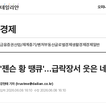
오피
경제
금융
증권
산업/재계
중기/벤처
부동산
글로벌경제
생활경제
경제일반
'젠슨 황 땡큐'…급락장서 웃은 네
강현태 기자 (trustme@dailian.co.kr)
입력 2026.06.08 16:10 수정 2026.06.08 16:10