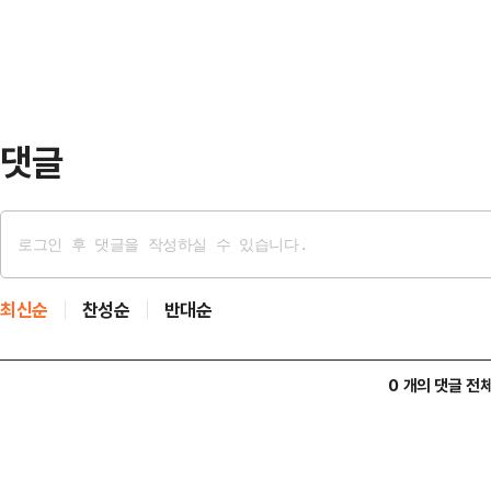
면 이날 오전 9시 기준 비트코인은 
5분 경과 후…
날 한때 6만770달러까지 밀리며 6
러나 이날 새벽 4시44분께 6만120
만3335달러까…
댓글
최신순
찬성순
반대순
0 개의 댓글 전