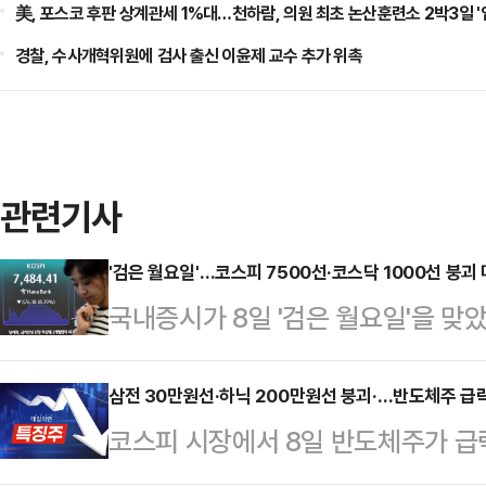
美, 포스코 후판 상계관세 1%대…천하람, 의원 최초 논산훈련소 2박3일 '
경찰, 수사개혁위원에 검사 출신 이윤제 교수 추가 위촉
관련기사
'검은 월요일'…코스피 7500선·코스닥 1000선 붕괴 
국내증시가 8일 '검은 월요일'을 맞았
대 9%대 하락 마감한 가운데, 개미
래소에 따르면, 이날 코스피 지수는 전
삼전 30만원선·하닉 200만원선 붕괴·…반도체주 급락
코스피 시장에서 8일 반도체주가 급
내린 7484.41에 거래를 마쳤다.지수
면, 이날 오전 9시 26분 코스피 시