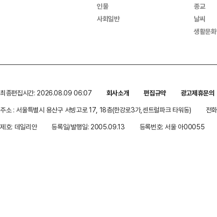
인물
종교
사회일반
날씨
생활문화
최종편집시간: 2026.08.09 06:07
회사소개
편집규약
광고제휴문의
주소 : 서울특별시 용산구 서빙고로 17, 18층(한강로3가,센트럴파크 타워동)
전화 
제호: 데일리안
등록일/발행일: 2005.09.13
등록번호: 서울 아00055