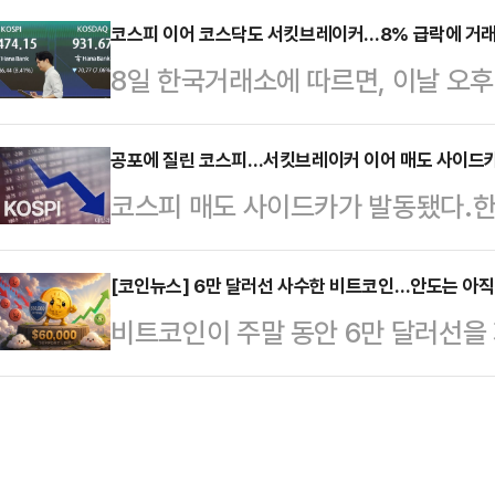
내린 8048.09로 출발해 낙폭을 키
29만8500원을 가리키고 있다.같은
코스피 이어 코스닥도 서킷브레이커…8% 급락에 거래
했다.장 초반 8% 넘게 폭락한 영향으
8일 한국거래소에 따르면, 이날 오후
내줬다.SK하이닉스는 전 거래일보다 
간 거래를 일시 중단시키는 서킷브
계가 발동했다.서킷브레이커는 주식
내고 있다.그밖에 한미반도체(-9.19
주식 거래를 20분 동안 강제로 정
공포에 질린 코스피…서킷브레이커 이어 매도 사이드
를 보이고 있다.지난 금요일 미국증
코스피 매도 사이드카가 발동됐다.한
8% 이상 하락한 상태를 1분 이상 
이 영향을 미친 것으로 풀이된다.한편
200 선물가격 하락으로 프로그램 
한 것이다.당시 코스닥 지수는 전 거래일
킷브…
됐다고 공시했다.코스피 매도 사이드카
[코인뉴스] 6만 달러선 사수한 비트코인…안도는 아직
하락했다.올해 2번째, 역대 12번째
비트코인이 주말 동안 6만 달러선을 
어 이날까지 2거래일 연속 발동됐다
발동된지 약 5시간 만의 일이다.코스
3000달러선을 회복했다.시장에서는
는 전 거래일 종가 대비 6.26% 내
150선물…
을 하고 있다는 평가가 나오는 가운데
스피200 선물거래종목 중 직전 거
에도 관심이 쏠리고 있다.8일 글로
5% 이상 상승하거나 하락해 1분 