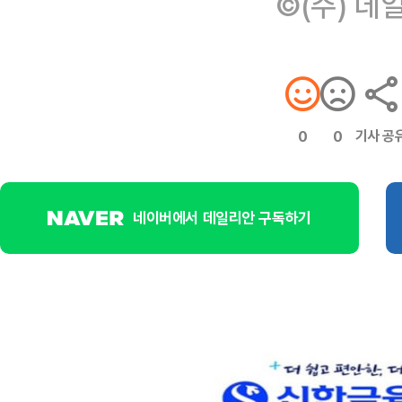
©(주) 데
기사 공
0
0
네이버에서 데일리안 구독하기