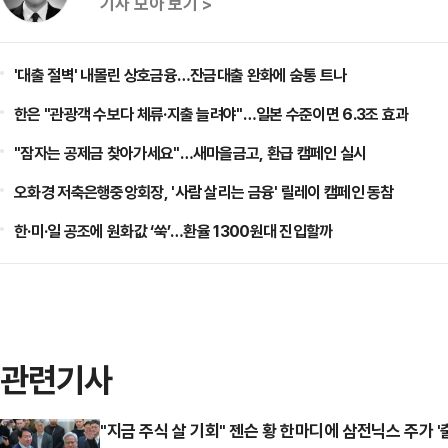
기사 모아 보기 >
'대출 절벽' 내몰린 상호금융…잔금대출 완화에 숨통 트나
한은 "관광객 수보다 체류·지출 늘려야"…일본 수준이면 6.3조 효과
"잠자는 공제금 찾아가세요"…새마을금고, 환급 캠페인 실시
오화경 저축은행중앙회장, '사람 살리는 금융' 릴레이 캠페인 동참
한·미·일 공조에 원화값 ‘쑥’…환율 1300원대 진입할까
관련기사
"지금 주식 살 기회" 젠슨 황 한마디에 삼전닉스 주가 '