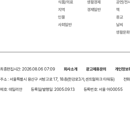
식품/의료
생활경제
공연/전
지역
경제일반
책
인물
종교
사회일반
날씨
생활문화
최종편집시간: 2026.08.06 07:09
회사소개
광고제휴문의
개인정보
주소 : 서울특별시 용산구 서빙고로 17, 18층(한강로3가,센트럴파크 타워동)
전화 
제호: 데일리안
등록일/발행일: 2005.09.13
등록번호: 서울 아00055