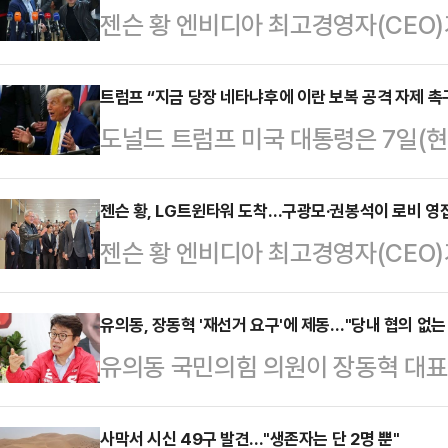
젠슨 황 엔비디아 최고경영자(CEO
기회가 될 수 있다는 발언을 내놓았다
삼성전자와 SK하이닉스 주가는 한때
트럼프 “지금 당장 네타냐후에 이란 보복 공격 자제 촉
도널드 트럼프 미국 대통령은 7일(
을 보였다.황 CEO는 8일 서울 종로
공격을 하지 말 것을 요청하겠다고 
장과 함께 한 공동 기자회견에서 최근
트 공습에 대한 보복으로 이스라엘에
젠슨 황, LG트윈타워 도착…구광모·권봉석이 로비 영
떤 일이 일어나든 여러분은 아주 기뻐
젠슨 황 엔비디아 최고경영자(CEO)
력 보복할 것이라고 예고하면서 역내
있기 때문"이라고 말했다.이어 "인공
도착해 구광모 LG그룹 회장과 회동에
넷매체 악시오스에 따르면 트럼프 대
대적인…
분께 LG트윈타워에 도착했다. 현장
유의동, 장동혁 '재선거 요구'에 제동…"당내 협의 없는
비(베냐민 네타냐후 이스라엘 총리)
유의동 국민의힘 의원이 장동혁 대표
틱스 제품 마케팅 수석 이사와 정소
것”이라며 “양측 모두 각자 할 만큼
용지 부족 사태 등 선거 부실 관리의 
회장과 권봉석 ㈜LG 대표이사 부회
했다. 또 다른 공격은 필요…
에 대해 "당내 협의를 거치지 않은
사막서 시신 49구 발견..."생존자는 단 2명 뿐"
직접 영접했다. 현장에는 황 CEO를