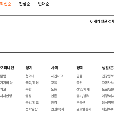
최신순
찬성순
반대순
0 개의 댓글 전
오피니언
정치
사회
경제
생활/문
칼럼
청와대
사건사고
금융
건강정보
기자의 눈
국회/정당
교육
증권
자동차/
기고
북한
노동
산업/재계
도로/교
시사만평
행정
언론
중기/벤처
여행/레
국방/외교
환경
부동산
음식/맛
정치일반
인권/복지
글로벌경제
패션/뷰