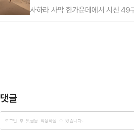
사하라 사막 한가운데에서 시신 49
는 어렵다"고 선을 그었다.유의동 의
어졌다.황 CEO는 로비에 모인 직원
간) BBC에 따르면 말리에서 니제
"장동혁 대표가 어떤 취지와 배경 
량 인사를 나…
장 나면서 탑승객들이 극심한 폭염과
다"며 이같이 말했다.그는 "선거를
람 최대 명절인 '이드 알아드하' 행사
선관위로부터 참정권을 침해받았다는
면서 사막에 고립된 것으로 전해졌다
이 있다"면서도 "…
시도했으나 끝내 실패했으며 휴대전화
지 못한 것으로 알려졌다.결국 생존
사고 사실을 알렸…
댓글