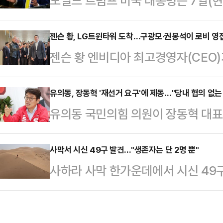
도널드 트럼프 미국 대통령은 7일(
을 보였다.황 CEO는 8일 서울 종로
공격을 하지 말 것을 요청하겠다고 
장과 함께 한 공동 기자회견에서 최근
트 공습에 대한 보복으로 이스라엘에
젠슨 황, LG트윈타워 도착…구광모·권봉석이 로비 영
떤 일이 일어나든 여러분은 아주 기뻐
젠슨 황 엔비디아 최고경영자(CEO)
력 보복할 것이라고 예고하면서 역내
있기 때문"이라고 말했다.이어 "인공
도착해 구광모 LG그룹 회장과 회동에
넷매체 악시오스에 따르면 트럼프 대
대적인…
분께 LG트윈타워에 도착했다. 현장
유의동, 장동혁 '재선거 요구'에 제동…"당내 협의 없는
비(베냐민 네타냐후 이스라엘 총리)
유의동 국민의힘 의원이 장동혁 대표
틱스 제품 마케팅 수석 이사와 정소
것”이라며 “양측 모두 각자 할 만큼
용지 부족 사태 등 선거 부실 관리의 
회장과 권봉석 ㈜LG 대표이사 부회
했다. 또 다른 공격은 필요…
에 대해 "당내 협의를 거치지 않은
사막서 시신 49구 발견..."생존자는 단 2명 뿐"
직접 영접했다. 현장에는 황 CEO를
사하라 사막 한가운데에서 시신 49
는 어렵다"고 선을 그었다.유의동 의
어졌다.황 CEO는 로비에 모인 직원
간) BBC에 따르면 말리에서 니제
"장동혁 대표가 어떤 취지와 배경 
량 인사를 나…
장 나면서 탑승객들이 극심한 폭염과
다"며 이같이 말했다.그는 "선거를