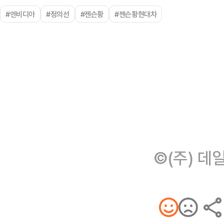
#엔비디아
#정의선
#젠슨황
#젠슨황현대차
©(주) 데