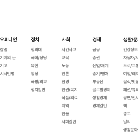
오피니언
정치
사회
경제
생활/문
칼럼
청와대
사건사고
금융
건강정보
기자의 눈
국회/정당
교육
증권
자동차/
기고
북한
노동
산업/재계
도로/교
시사만평
행정
언론
중기/벤처
여행/레
국방/외교
환경
부동산
음식/맛
정치일반
인권/복지
글로벌경제
패션/뷰
식품/의료
생활경제
공연/전
지역
경제일반
책
인물
종교
사회일반
날씨
생활문화