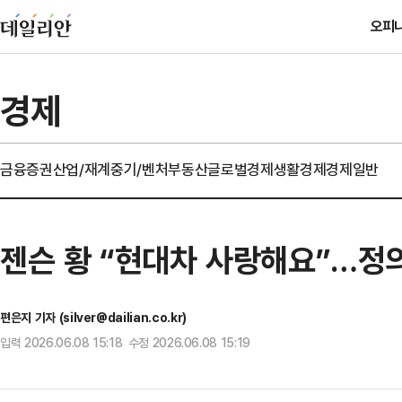
오피
경제
금융
증권
산업/재계
중기/벤처
부동산
글로벌경제
생활경제
경제일반
젠슨 황 “현대차 사랑해요”…정의
편은지 기자 (silver@dailian.co.kr)
입력 2026.06.08 15:18 수정 2026.06.08 15:19