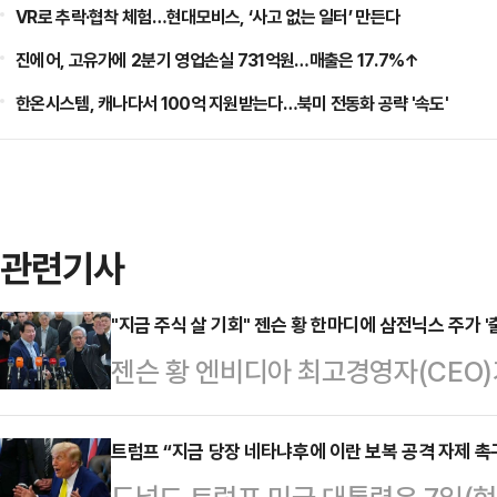
VR로 추락·협착 체험…현대모비스, ‘사고 없는 일터’ 만든다
진에어, 고유가에 2분기 영업손실 731억원…매출은 17.7%↑
한온시스템, 캐나다서 100억 지원받는다…북미 전동화 공략 '속도'
관련기사
"지금 주식 살 기회" 젠슨 황 한마디에 삼전닉스 주가 '
젠슨 황 엔비디아 최고경영자(CEO
기회가 될 수 있다는 발언을 내놓았다
삼성전자와 SK하이닉스 주가는 한때
트럼프 “지금 당장 네타냐후에 이란 보복 공격 자제 촉