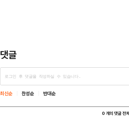
람 최대 명절인 '이드 알아드하' 행사
선관위로부터 참정권을 침해받았다는
면서 사막에 고립된 것으로 전해졌다
이 있다"면서도 "…
시도했으나 끝내 실패했으며 휴대전화
지 못한 것으로 알려졌다.결국 생존
사고 사실을 알렸…
댓글
최신순
찬성순
반대순
0 개의 댓글 전