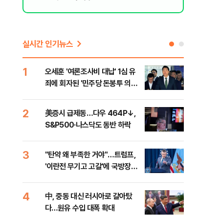
실시간 인기뉴스
1
6
오세훈 '여론조사비 대납' 1심 유
형소
죄에 회자된 '민주당 돈봉투 의
다…
혹'…왜?
2
7
美증시 급제동…다우 464P↓,
[단
S&P500·나스닥도 동반 하락
희룡
증거
3
8
"탄약 왜 부족한 거야"…트럼프,
美 
'이란전 무기고 고갈'에 국방장관
'출
질책
4
9
中, 중동 대신 러시아로 갈아탔
"오
다…원유 수입 대폭 확대
과정