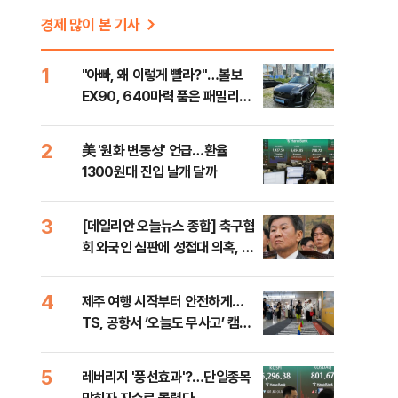
경제 많이 본 기사
1
"아빠, 왜 이렇게 빨라?"…볼보
EX90, 640마력 품은 패밀리카
[시승기]
2
美 '원화 변동성' 언급…환율
1300원대 진입 날개 달까
3
[데일리안 오늘뉴스 종합] 축구협
회 외국인 심판에 성접대 의혹, 李
대통령 20대 지지율 하락 의식했
나, 삼전닉스 올인은 금물, SK하
4
제주 여행 시작부터 안전하게…
이닉스 프리마켓 시초가 논란 재
TS, 공항서 ‘오늘도 무사고’ 캠페
점화, 김민석 "과반 승리 가능성
인
99%" 등
5
레버리지 '풍선효과'?…단일종목