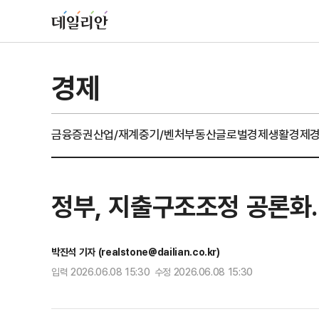
경제
금융
증권
산업/재계
중기/벤처
부동산
글로벌경제
생활경제
정부, 지출구조조정 공론화
박진석 기자 (realstone@dailian.co.kr)
입력 2026.06.08 15:30 수정 2026.06.08 15:30