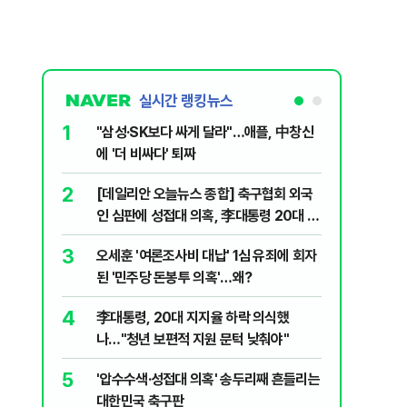
실시간 랭킹뉴스
1
6
"삼성·SK보다 싸게 달라"…애플, 中창신
2030은
에 '더 비싸다' 퇴짜
줄 알았나
리 헬스]
2
7
[데일리안 오늘뉴스 종합] 축구협회 외국
"캐리비
인 심판에 성접대 의혹, 李대통령 20대 지
다 달아나
지율 하락 의식했나, 삼전닉스 올인은 금
3
8
오세훈 '여론조사비 대납' 1심 유죄에 회자
"약만으론
물, SK하이닉스 프리마켓 시초가 논란 재
된 '민주당 돈봉투 의혹'…왜?
과학자의 
점화, 김민석 "과반 승리 가능성 99%" 등
4
9
李대통령, 20대 지지율 하락 의식했
레버리지 
나…"청년 보편적 지원 문턱 낮춰야"
지수로 
5
10
'압수수색·성접대 의혹' 송두리째 흔들리는
지진에 
대한민국 축구판
日 여성..