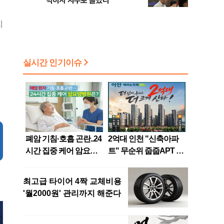
막히자 지수로 몰렸다
지