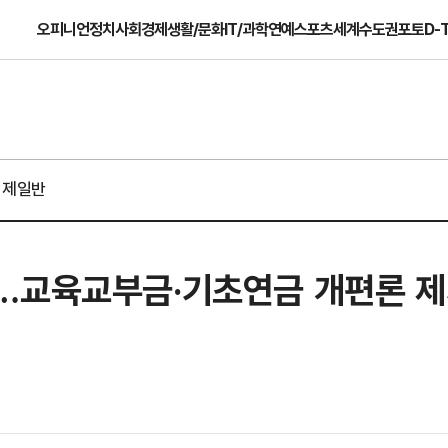
오피니언
정치
사회
경제
생활/문화
IT/과학
연예
스포츠
세계
수도권
포토
D-
경제일반
…교육교부금·기초연금 개편론 