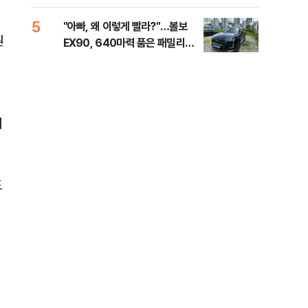
세제
5
10
"아빠, 왜 이렇게 빨라?"…볼보
병력
원
EX90, 640마력 품은 패밀리카
60
[시승기]
40
이
도