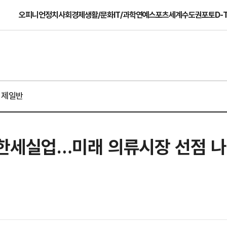
오피니언
정치
사회
경제
생활/문화
IT/과학
연예
스포츠
세계
수도권
포토
D-
경제일반
한세실업…미래 의류시장 선점 