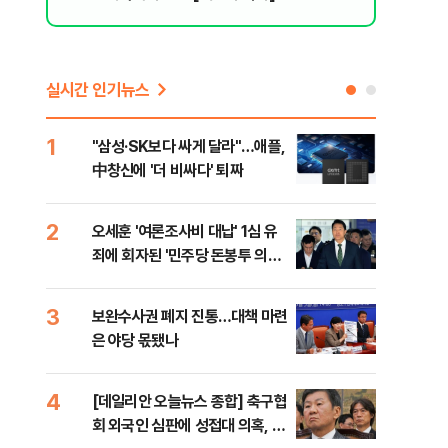
실시간 인기뉴스
1
6
"삼성·SK보다 싸게 달라"…애플,
"캐
中창신에 '더 비싸다' 퇴짜
성 
행적
2
7
오세훈 '여론조사비 대납' 1심 유
"약
죄에 회자된 '민주당 돈봉투 의
막는
혹'…왜?
닥터
3
8
보완수사권 폐지 진통…대책 마련
李대
은 야당 몫됐나
식했
낮춰
4
9
[데일리안 오늘뉴스 종합] 축구협
美,
회 외국인 심판에 성접대 의혹, 李
협에