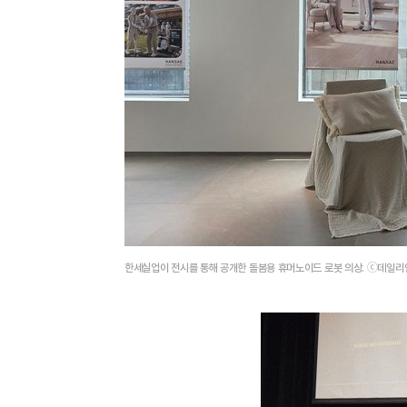
한세실업이 전시를 통해 공개한 돌봄용 휴머노이드 로봇 의상. ⓒ데일리