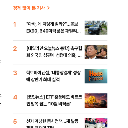
경제 많이 본 기사
1
"아빠, 왜 이렇게 빨라?"…볼보
EX90, 640마력 품은 패밀리카
[시승기]
2
[데일리안 오늘뉴스 종합] 축구협
회 외국인 심판에 성접대 의혹, 李
을
대통령 20대 지지율 하락 의식했
가
나, 삼전닉스 올인은 금물, SK하
3
헥토파이낸셜, ‘내통장결제’ 성장
이닉스 프리마켓 시초가 논란 재
에 상반기 최대 실적
점화, 김민석 "과반 승리 가능성
99%" 등
노
4
[코인뉴스] ETF 훈풍에도 비트코
는
인 발목 잡는 ‘10월 바닥론’
5
선거 겨냥한 증시정책…제 발등