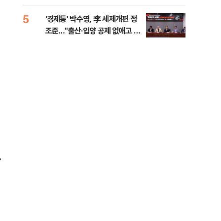
대통령 20대 지지율 하락 의식했
나, 삼전닉스 올인은 금물, SK하
5
10
'경제통' 박수영, 李 세제개편 정
"솟
이닉스 프리마켓 시초가 논란 재
조준…"출산·입양 공제 없애고 세
양주
점화, 김민석 "과반 승리 가능성
금폭탄"
99%" 등
.