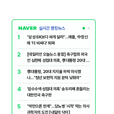
실시간 랭킹뉴스
1
6
"삼성·SK보다 싸게 달라"…애플, 中창신
오세훈 '
에 '더 비싸다' 퇴짜
된 '민주
2
7
[데일리안 오늘뉴스 종합] 축구협회 외국
지진에 
인 심판에 성접대 의혹, 李대통령 20대 지
日 여성..
지율 하락 의식했나, 삼전닉스 올인은 금
3
8
李대통령, 20대 지지율 하락 의식했
보완수사
물, SK하이닉스 프리마켓 시초가 논란 재
나…"청년 보편적 지원 문턱 낮춰야"
몫됐나
점화, 김민석 "과반 승리 가능성 99%" 등
4
9
'압수수색·성접대 의혹' 송두리째 흔들리는
레버리지 
대한민국 축구판
지수로 
5
10
"약만으론 한계"…당뇨병 '시작' 막는 의사
"솟구친 
과학자의 도전 [내일의 닥터]
유공장 화