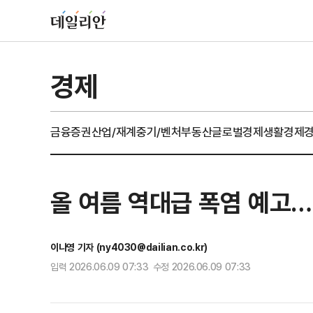
경제
금융
증권
산업/재계
중기/벤처
부동산
글로벌경제
생활경제
올 여름 역대급 폭염 예고…
이나영 기자 (ny4030@dailian.co.kr)
입력 2026.06.09 07:33 수정 2026.06.09 07:33