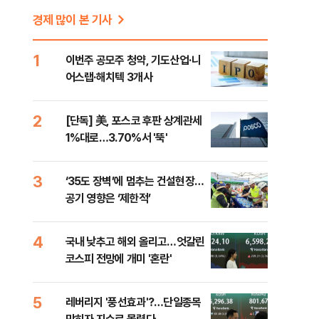
경제 많이 본 기사
1
이번주 공모주 청약, 기도산업·니
어스랩·해치텍 3개사
2
[단독] 美, 포스코 후판 상계관세
1%대로…3.70%서 '뚝'
3
‘35도 장벽’에 멈추는 건설현장…
공기 영향은 ‘제한적’
4
국내 낮추고 해외 올리고…엇갈린
코스피 전망에 개미 '혼란'
5
레버리지 '풍선효과'?…단일종목