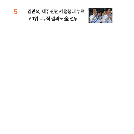
리
5
10
김민석, 제주·인천서 정청래 누르
헤그
고 1위…누적 결과도 金 선두
60
구