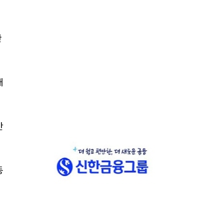
한
개
간
동