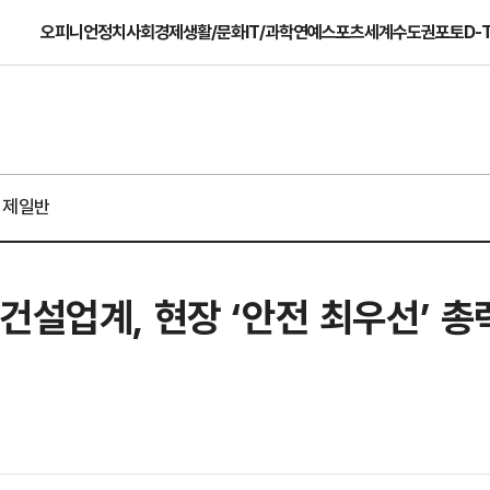
오피니언
정치
사회
경제
생활/문화
IT/과학
연예
스포츠
세계
수도권
포토
D-
경제일반
건설업계, 현장 ‘안전 최우선’ 총