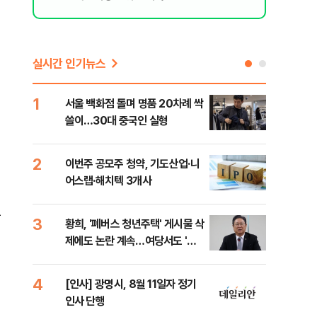
실시간 인기뉴스
1
6
서울 백화점 돌며 명품 20차례 싹
"정
쓸이…30대 중국인 실형
도 
원 
2
7
이번주 공모주 청약, 기도산업·니
李,
어스랩·해치텍 3개사
국민
李 
높
3
8
황희, '폐버스 청년주택' 게시물 삭
[단
제에도 논란 계속…여당서도 '내
1%
로남불' 비판
4
9
[인사] 광명시, 8월 11일자 정기
[속
인사 단행
선거