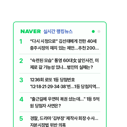
실시간 랭킹뉴스
1
6
“다시 시청으로” 김선태에게 전한 40세
김민석, 
충주시장의 재치 있는 제안…추천 2000
누적 결과
개
2
7
"숙련된 모습" 통영 60대女 살인사건, 미
"정청래,
제로 갈 가능성 있나…범인의 실체는?
말라"…친
격돌
3
8
1236회 로또 1등 당첨번호
최악의 
'12·18·21·29·34·38'번…1등 당첨지역
낮 최고 
어디?
4
9
"출근길에 우연히 복권 샀는데…" 1등 5억
‘탄약 고
원 당첨자 사연은?
색출하라
5
10
경찰, 드라마 '김부장' 제작사 회장 수사…
장애인 밀
자본시장법 위반 의혹
심도 실형