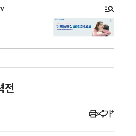
TV
력전