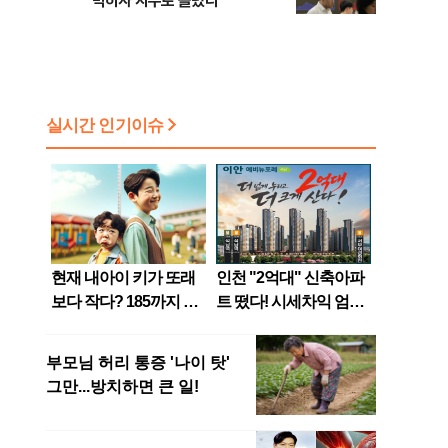
막히자 지수로 몰렸다