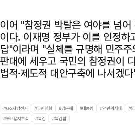
이어 "참정권 박탈은 여야를 넘어
이다. 이재명 정부가 이를 인정하
답"이라며 "실체를 규명해 민주주
판대에 세우고 국민의 참정권이 
법적·제도적 대안구축에 나서겠다"
#6·3지방선거
#국민의힘
#김은혜
#대통령
#선관위사태
#
#투표용지부족
#특검
#특검법