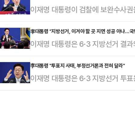
이재명 대통령이 검찰에 보완수사권
빈관에서 열린 기자회견에서 "법과 
뻔뻔한 저질 범죄"라고 날을 세웠다.
대해 국회의 결정을 따르겠다고 밝혔다
저 이 대통령은 "저도 주관적 판단이
취소하면 탄핵에…
청와대 영빈관에서 열린 기자회견에서
李대통령 "지방선거, 이겨야 할 곳 지면 성공 아냐…국
객관적으로 문제가 있어 보이는 것들
이재명 대통령은 6·3 지방선거 결과
다"며 "국회로 넘겨서 논의를 해 보
해야 한다"고 설명했다.그는 "객관적
평가했다.이 대통령은 8일 취임 1주
면 좋겠다"고 말했다.또 "어쨌든 있을
다"며 …
회견에서 지방선거 결과에 대해 "이길
李대통령 "투표지 사태, 부정선거론과 전혀 달라"
찰이) 사건을 만들고 증거를 조작하
이재명 대통령은 6·3 지방선거 투표
하면 그건 문제가 다르다"며 이같이
된다"며 "다시는 재발하지 않았으면 
라는 이 모든 걸 한순간에 깡그리 망
생각한다"며 "더 낮은 자세로 겸손해
고 지적했다.그…
취임 1주년을 맞아 청와대 영빈관에
시 무서운 존재라는 생각을 하게 됐다
대해 "어처구니 없다. 소위 민주주의
자까지도 정말 죽을힘을 다해서 온 
서 투표를 못했다'는 건 상상하는 것
하겠다는 …