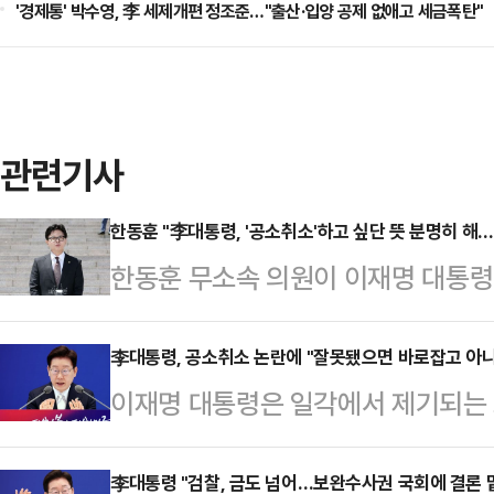
'경제통' 박수영, 李 세제개편 정조준…"출산·입양 공제 없애고 세금폭탄"
관련기사
한동훈 "李대통령, '공소취소'하고 싶단 뜻 분명히 해
한동훈 무소속 의원이 이재명 대통령
된 사건의 공소취소와 관련한 발언에
에 나설 것"이라고 경고했다.한동훈 
李대통령, 공소취소 논란에 "잘못됐으면 바로잡고 아니
이재명 대통령은 일각에서 제기되는 
늘 기자회견에서 자기 사건을 공소취
요구와 관련해 "잘못된 게 있으면 바
장했다.그는 "(이 대통령이) '법과 
아니면 놔둬야 한다"고 말했다.이 대
李대통령 "검찰, 금도 넘어…보완수사권 국회에 결론 
대통령이 공소취소하는 것만큼 법과 상