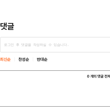
면서 "(투표용지 부족 사태가) 부
"정치적 목적을 가지고 명백히 사실
통해 세력화의 …
댓글
최신순
찬성순
반대순
0 개의 댓글 전