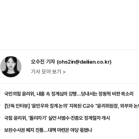
오수진 기자 (ohs2in@dailian.co.kr)
기사 모아 보기 >
국민의힘 윤리위, 내홍 속 징계심의 강행…당내서는 장동혁 비판 목소리
[단독 인터뷰] '윤민우와 징계 논의' 지목된 C교수 "윤리위원장, 외부와 논
국힘 윤리위, '돌려차기' 실언 서범수·진종오 징계절차 개시
보완수사권 폐지 진통…대책 마련은 야당 몫됐나