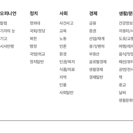
오피니언
정치
사회
경제
생활/문
칼럼
청와대
사건사고
금융
건강정보
기자의 눈
국회/정당
교육
증권
자동차/
기고
북한
노동
산업/재계
도로/교
시사만평
행정
언론
중기/벤처
여행/레
국방/외교
환경
부동산
음식/맛
정치일반
인권/복지
글로벌경제
패션/뷰
식품/의료
생활경제
공연/전
지역
경제일반
책
인물
종교
사회일반
날씨
생활문화