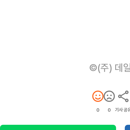
©(주) 데
기사 공
0
0