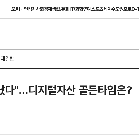
오피니언
정치
사회
경제
생활/문화
IT/과학
연예
스포츠
세계
수도권
포토
D-
경제일반
떠났다"…디지털자산 골든타임은?