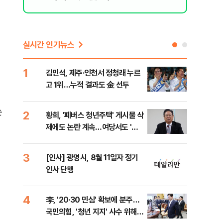
실시간 인기뉴스
1
6
김민석, 제주·인천서 정청래 누르
폐기
고 1위…누적 결과도 金 선두
60
는
2
7
황희, '폐버스 청년주택' 게시물 삭
"정
제에도 논란 계속…여당서도 '내
도 
로남불' 비판
원 
3
8
[인사] 광명시, 8월 11일자 정기
보험
인사 단행
른 
4
9
李, '20·30 민심' 확보에 분주…
고수
국민의힘, '청년 지지' 사수 위해
27