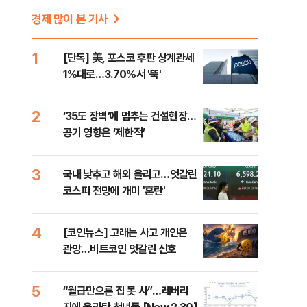
경제 많이 본 기사
1
[단독] 美, 포스코 후판 상계관세
1%대로…3.70%서 '뚝'
2
‘35도 장벽’에 멈추는 건설현장…
공기 영향은 ‘제한적’
3
국내 낮추고 해외 올리고…엇갈린
코스피 전망에 개미 '혼란'
4
[코인뉴스] 고래는 사고 개인은
관망…비트코인 엇갈린 신호
5
“월급만으론 집 못 사”…레버리