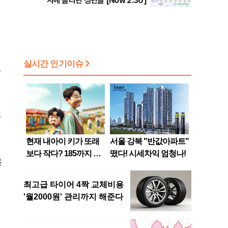
지에 올라탄 청년들 [Now 2.30]
축
족
용