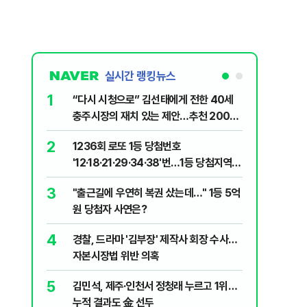
실시간 랭킹뉴스
1
6
“다시 시청으로” 김선태에게 전한 40세
정청래 "
충주시장의 재치 있는 제안…추천 2000
길 "이제
개
민주당"
2
7
1236회 로또 1등 당첨번호
"정청래,
'12·18·21·29·34·38'번…1등 당첨지역
말라"…친
어디?
격돌
3
8
"출근길에 우연히 복권 샀는데…" 1등 5억
710대 
원 당첨자 사연은?
지는 ‘특
4
9
경찰, 드라마 '김부장' 제작사 회장 수사…
최악의 
자본시장법 위반 의혹
낮 최고 
5
10
김민석, 제주·인천서 정청래 누르고 1위…
"숙련된 
누적 결과도 金 선두
제로 갈 