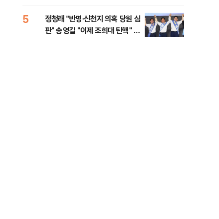
李 견제 사활
5
10
정청래 "반명·신천지 의혹 당원 심
[속
판" 송영길 "이제 조희대 탄핵" 김
선거
민석 "대체불가 민주당"
리