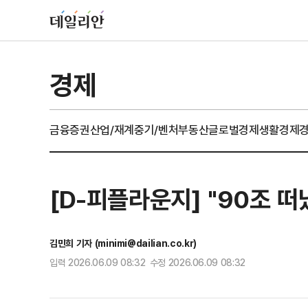
경제
금융
증권
산업/재계
중기/벤처
부동산
글로벌경제
생활경제
[D-피플라운지] "90조 
김민희 기자 (minimi@dailian.co.kr)
입력 2026.06.09 08:32 수정 2026.06.09 08:32