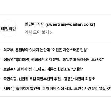
민단비 기자 (sweetrain@dailian.co.kr)
기사 모아 보기 >
외교부, 통일부와 엇박자 논란에 "이견은 자연스러운 현상"
정동영 "李대통령, 평화공존 의지 분명…통일부에 독려·응원 보낸 것"
보완수사권 폐지 정국…야권, 여론전·헌법소원 '맞대응'
국민의힘, 선관위 특검 국민추천위 추천…김용관·차진아·최창호
서범수, '돌려차기 발언'에 "피해자에 직접 사과…보완수사권 문제 알릴 것