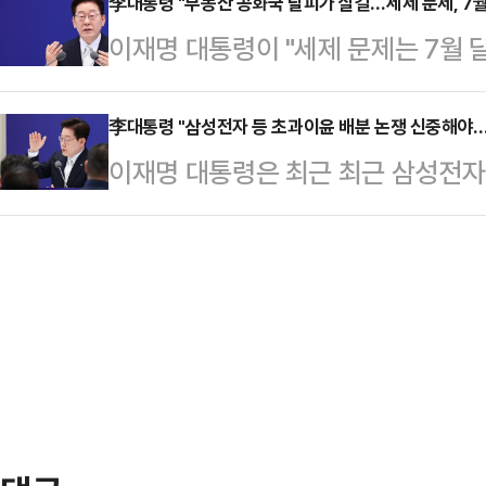
장을 상임직으로 전환하는 법안을 발
李대통령 "부동산 공화국 탈피가 살길…세제 문제, 7월
면서 "(투표용지 부족 사태가) 부
이재명 대통령이 "세제 문제는 7월 
일 페이스북에 "해마다 계속되는 선
"정치적 목적을 가지고 명백히 사실
문제는 속도를 빨리 내는 걸로 조만
장 답답해 하는건 제대로 책임지는 
통해 세력화의 …
다.이재명 대통령은 8일 취임 1주년
李대통령 "삼성전자 등 초과이윤 배분 논쟁 신중해야…
의 최상위 책임 구조가 불분명하기 
이재명 대통령은 최근 최근 삼성전자
견에서 부동산 정책 운영에 대해 "세제
국 민주주의의 근간을 책임지는 선
업의 초과이윤 배분 논쟁과 관련해 "
꺼번에 (발표)하려고 한다"며 이같이
관이 겸직하는 비상임직"이라며 "지
다.이재명 대통령은 8일 취임 1주
전 가능성을 갉아먹는, 현재의 대한
열어 초과이윤 배분에 대한 질문에 "
심각한 게 부동산 투기"라며 "부동산
같이 말했다.이 대통령은 "(초과이윤
아남는 …
잘못하면 (산업이) 겨우 일어나는 중
다"며 "신중하게 접근하되 모른 척 할
뿐 아니라 …