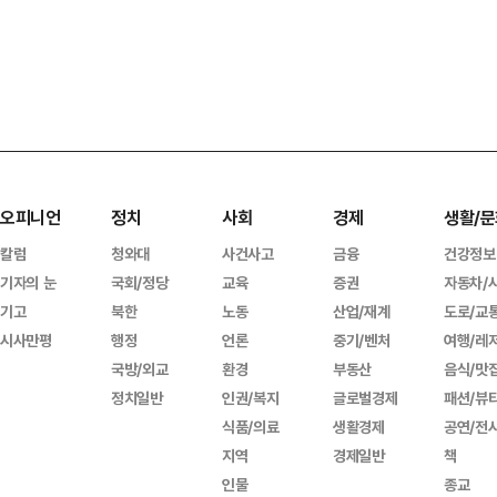
오피니언
정치
사회
경제
생활/문
칼럼
청와대
사건사고
금융
건강정보
기자의 눈
국회/정당
교육
증권
자동차/
기고
북한
노동
산업/재계
도로/교
시사만평
행정
언론
중기/벤처
여행/레
국방/외교
환경
부동산
음식/맛
정치일반
인권/복지
글로벌경제
패션/뷰
식품/의료
생활경제
공연/전
지역
경제일반
책
인물
종교