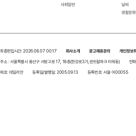
사회일반
날씨
생활문화
최종편집시간: 2026.08.07 00:17
회사소개
광고제휴문의
개인정보
주소 : 서울특별시 용산구 서빙고로 17, 18층(한강로3가,센트럴파크 타워동)
전화 
제호: 데일리안
등록일/발행일: 2005.09.13
등록번호: 서울 아00055