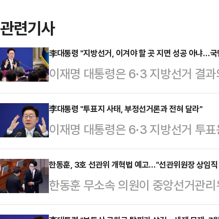
관련기사
李대통령 "지방선거, 이겨야 할 곳 지면 성공 아냐…국
이재명 대통령은 6·3 지방선거 결과
평가했다.이 대통령은 8일 취임 1주
회견에서 지방선거 결과에 대해 "이길
李대통령 "투표지 사태, 부정선거론과 전혀 달라"
이재명 대통령은 6·3 지방선거 투표
하면 그건 문제가 다르다"며 이같이
라는 이 모든 걸 한순간에 깡그리 망
생각한다"며 "더 낮은 자세로 겸손해
취임 1주년을 맞아 청와대 영빈관에
한동훈, 3호 선관위 개혁법 예고…"선관위원장 상임직
시 무서운 존재라는 생각을 하게 됐다
한동훈 무소속 의원이 중앙선거관리
대해 "어처구니 없다. 소위 민주주의
자까지도 정말 죽을힘을 다해서 온 
기간 직원의 휴직·휴가 제한 등 2
서 투표를 못했다'는 건 상상하는 것
하겠다는 …