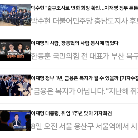
박수현 "출구조사로 변화 희망 확인…이재명 정부 튼튼
박수현 더불어민주당 충남도지사 후보
된 방송 3사 출구조사 결과와 관련해
한 선거에서 변화를 향한 희망의 가
이재명의 사람, 장동혁의 사람 동시에 꺾었다
한동훈 국민의힘 전 대표가 부산 북
현 후보는 3일 오후 충남 천안에 위
소속으로 뛰어들어 이재명 대통령이
사 출구조사 결과를 시청한 뒤 "이번
보와 장동혁 국민의힘 대표가 공천한 
이재명 정부 1년, 금융은 복지가 될 수 있을까 [기자수
너진 대한민국 국가를 정상화하고, 
"금융은 복지가 아닙니다."지난해 취
송한 데일리안TV 정치 시사 토크쇼 
때보다 가장 중요한 선거"라며 이같이
떠나지 않는다.이재명 대통령이 '잔인한
데일리안 정치부장은 “이재명과 장동
계 속으로 성장·도…
범 정책실장이 "한국 금융은 왜 이토
이재명 대통령, 취임 1주년 맞아 기자회견
정했다.정도원 부장은 방송에서 이례
8일 오전 서울 용산구 서울역에서 시
이재명 정부 출범 1년 동안 금융정책
출마를 저울질하던 당시 자신도 쉽지