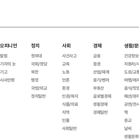
오피니언
정치
사회
경제
생활/문
칼럼
청와대
사건사고
금융
건강정보
기자의 눈
국회/정당
교육
증권
자동차/
기고
북한
노동
산업/재계
도로/교
시사만평
행정
언론
중기/벤처
여행/레
국방/외교
환경
부동산
음식/맛
정치일반
인권/복지
글로벌경제
패션/뷰
식품/의료
생활경제
공연/전
지역
경제일반
책
인물
종교
사회일반
날씨
생활문화