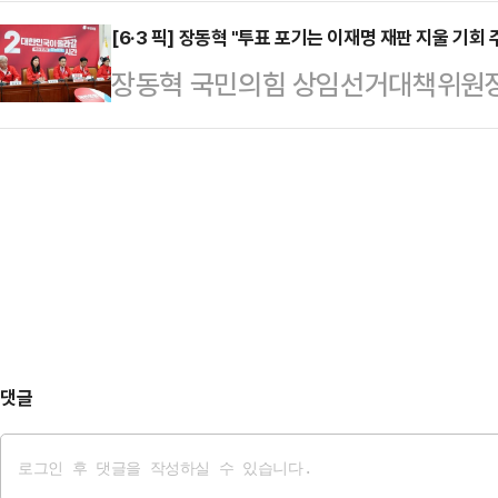
자회견을 시청하고 있다.
사면과 새도약기금 같은 채무조정 정책
는 세 가지였다. 부산…
[6·3 픽] 장동혁 "투표 포기는 이재명 재판 지울 기회
화.정책마다 목적은 달랐지만 방향은
장동혁 국민의힘 상임선거대책위원장
못하는 문제를 금융이 보완해야 한다
과 무법 폭주’라고 비난하며 이 대통
생긴다…
실정을 심판하기 위해 투표에 참여해
다.장 위원장은 6·3 지방선거 당일
서 “이재명의 오만과 무법 폭주를 멈
셔야 한다”고 말했다.장 위원장은 
대행에게 ‘잘못을 사과하고 취소하라’
재판을 없애라는 노골…
댓글