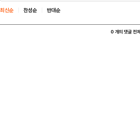
최신순
찬성순
반대순
0 개의 댓글 전