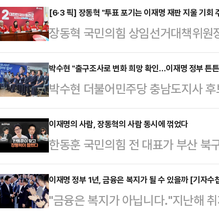
[6·3 픽] 장동혁 "투표 포기는 이재명 재판 지울 기회
장동혁 국민의힘 상임선거대책위원장
과 무법 폭주’라고 비난하며 이 대통
실정을 심판하기 위해 투표에 참여해
박수현 "출구조사로 변화 희망 확인…이재명 정부 튼튼
박수현 더불어민주당 충남도지사 후보
다.장 위원장은 6·3 지방선거 당일
된 방송 3사 출구조사 결과와 관련해
서 “이재명의 오만과 무법 폭주를 멈
한 선거에서 변화를 향한 희망의 가
이재명의 사람, 장동혁의 사람 동시에 꺾었다
셔야 한다”고 말했다.장 위원장은 
한동훈 국민의힘 전 대표가 부산 북
현 후보는 3일 오후 충남 천안에 위
대행에게 ‘잘못을 사과하고 취소하라’
소속으로 뛰어들어 이재명 대통령이
사 출구조사 결과를 시청한 뒤 "이번
재판을 없애라는 노골…
보와 장동혁 국민의힘 대표가 공천한 
이재명 정부 1년, 금융은 복지가 될 수 있을까 [기자수
너진 대한민국 국가를 정상화하고, 
"금융은 복지가 아닙니다."지난해 취
송한 데일리안TV 정치 시사 토크쇼 
때보다 가장 중요한 선거"라며 이같이