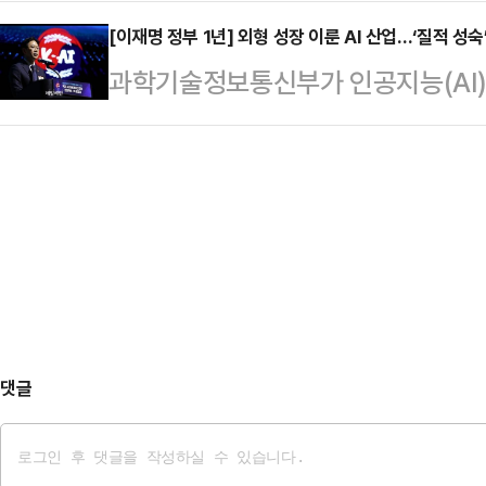
떠나지 않는다.이재명 대통령이 '잔인한
데일리안 정치부장은 “이재명과 장동
계 속으로 성장·도…
범 정책실장이 "한국 금융은 왜 이토
[이재명 정부 1년] 외형 성장 이룬 AI 산업…‘질적 성
정했다.정도원 부장은 방송에서 이례
과학기술정보통신부가 인공지능(AI) 
이재명 정부 출범 1년 동안 금융정책
출마를 저울질하던 당시 자신도 쉽지
1년간의 성과로 내놓았지만, ‘외형적
사면과 새도약기금 같은 채무조정 정책
는 세 가지였다. 부산…
있다. 대표 사업으로 꼽히는 ‘독자 A
화.정책마다 목적은 달랐지만 방향은
해 1300억원이 투입됐지만, 여전히
못하는 문제를 금융이 보완해야 한다
런 가운데 G3 진입까지 전세계 AI 
생긴다…
미국과 중국 역시 넘어야할 산이다. 
다수 확보를 하고, 중국은 저비용 A
댓글