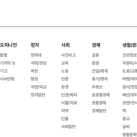
오피니언
정치
사회
경제
생활/문
칼럼
청와대
사건사고
금융
건강정보
기자의 눈
국회/정당
교육
증권
자동차/
기고
북한
노동
산업/재계
도로/교
시사만평
행정
언론
중기/벤처
여행/레
국방/외교
환경
부동산
음식/맛
정치일반
인권/복지
글로벌경제
패션/뷰
식품/의료
생활경제
공연/전
지역
경제일반
책
인물
종교
사회일반
날씨
생활문화