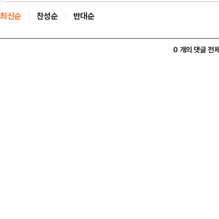
최신순
찬성순
반대순
0 개의 댓글 전