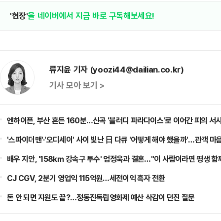
'현장'
을 네이버에서 지금 바로 구독해보세요!
류지윤 기자 (yoozi44@dailian.co.kr)
기사 모아 보기 >
엔하이픈, 부산 흔든 160분…신곡 '블러디 파라다이스'로 이어간 피의 서
'스파이더맨'·'오디세이' 사이 빛난 日 다큐 '어떻게 해야 했을까'…관객 마
배우 지안, '158㎞ 강속구 투수' 엄정욱과 결혼…"이 사람이라면 평생 함
CJ CGV, 2분기 영업익 115억원…세전이익 흑자 전환
돈 안 되면 지원도 끝?…정동진독립영화제 예산 삭감이 던진 질문