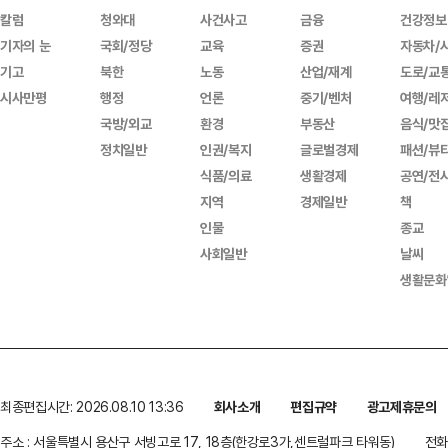
칼럼
청와대
사건사고
금융
건강정보
기자의 눈
국회/정당
교육
증권
자동차/
기고
북한
노동
산업/재계
도로/교
시사만평
행정
언론
중기/벤처
여행/레
국방/외교
환경
부동산
음식/맛
정치일반
인권/복지
글로벌경제
패션/뷰
식품/의료
생활경제
공연/전
지역
경제일반
책
인물
종교
사회일반
날씨
생활문화
최종편집시간: 2026.08.10 13:36
회사소개
편집규약
광고제휴문의
주소 : 서울특별시 용산구 서빙고로 17, 18층(한강로3가,센트럴파크 타워동)
전화 