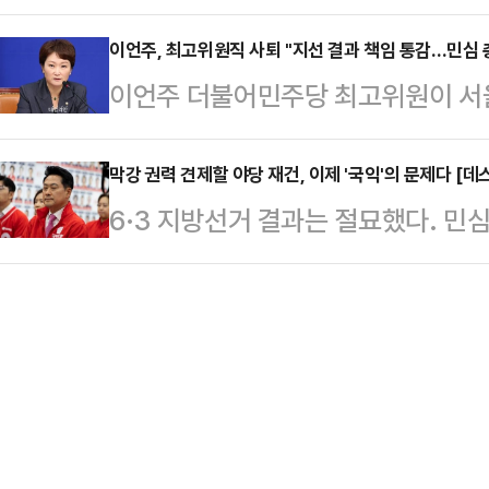
이 제한적인 만큼 추후 대여 투쟁, 당
기성 자금…
이언주, 최고위원직 사퇴 "지선 결과 책임 통감…민심 
스로를 증명해야 한다는 목소리도 나온
이언주 더불어민주당 최고위원이 서울
북갑 국회의원 당선이 확정된 후, 같
지 못한 6·3 지방선거 결과에 책임
첫 일정에 …
했다.이언주 최고위원은 8일 페이스
막강 권력 견제할 야당 재건, 이제 '국익'의 문제다 [데
6·3 지방선거 결과는 절묘했다. 민
고 평의원으로 돌아가고자 한다"며 "
폰을 쥐여주면서도, 서울시장 자리는
다하지 못한 점에 대해 송구스럽게 
궤멸 대신 최소한의 '견제 장치'는 
최고위원은 "이번 지방선거에서 나타
지켜냈다고 해서 마주한 처참한 성
수 없다"며 "전국적으로 적지 않은
전국 지도가 여당인 더불어민주당의 
롯한 주요 격전지에서 …
은 사실상 앙상한 뼈대만 남았다. 민
겨준 것은 국민의힘에 대한 맹목적인