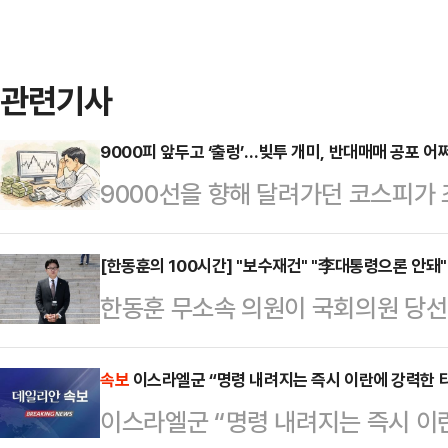
관련기사
9000피 앞두고 ‘출렁’…빚투 개미, 반대매매 공포 어
9000선을 향해 달려가던 코스피가 
장에 탑승하려는 개미들의 ‘빚투(빚내
대매매를 경계하는 목소리가 적지 않
[한동훈의 100시간] "보수재건" "李대통령으론 안돼"
한동훈 무소속 의원이 국회의원 당
일 기준 투자자 예탁금은 139조69
부실을 지적하는 등 뚜렷한 존재감을 
인 동시에 올해 첫 거래일인 1월 2일(
거 관리 지적을 통해 이재명 대통령
속보
이스라엘군 “명령 내려지는 즉시 이란에 강력한 
수준이다.투자자 예탁금은 투자자들이
이스라엘군 “명령 내려지는 즉시 이
에 가장 주목 받는 정치인으로 떠올랐
기거나 주식을 팔고서 찾지 않은 자금