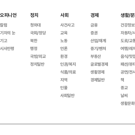
오피니언
정치
사회
경제
생활/문
칼럼
청와대
사건사고
금융
건강정보
기자의 눈
국회/정당
교육
증권
자동차/
기고
북한
노동
산업/재계
도로/교
시사만평
행정
언론
중기/벤처
여행/레
국방/외교
환경
부동산
음식/맛
정치일반
인권/복지
글로벌경제
패션/뷰
식품/의료
생활경제
공연/전
지역
경제일반
책
인물
종교
사회일반
날씨
생활문화