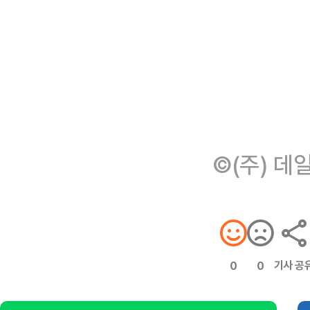
©(주) 데
기사 공
0
0