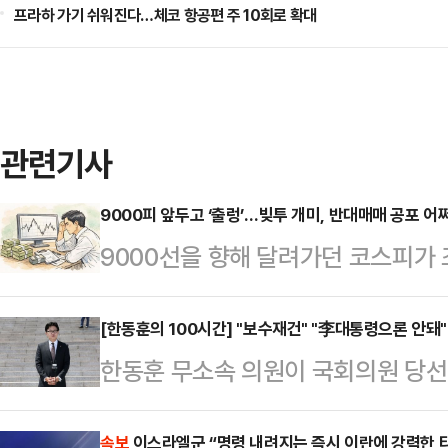
프라하 가기 쉬워진다…체코 항공편 주 10회로 확대
관련기사
9000피 앞두고 ‘출렁’…빚투 개미, 반대매매 공포 어
9000선을 향해 달려가던 코스피가 
장에 탑승하려는 개미들의 ‘빚투(빚내
대매매를 경계하는 목소리가 적지 않
[한동훈의 100시간] "보수재건" "李대통령으론 안돼"
한동훈 무소속 의원이 국회의원 당
일 기준 투자자 예탁금은 139조69
부실을 지적하는 등 뚜렷한 존재감을 
인 동시에 올해 첫 거래일인 1월 2일(
속보
이스라엘군 “명령 내려지는 즉시 이란에 강력한 