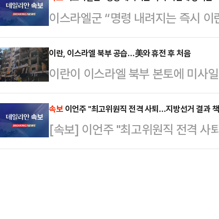
거 관리 지적을 통해 이재명 대통령
수준이다.투자자 예탁금은 투자자들이
이스라엘군 “명령 내려지는 즉시 이
에 가장 주목 받는 정치인으로 떠올랐
기거나 주식을 팔고서 찾지 않은 자금
이 제한적인 만큼 추후 대여 투쟁, 당
기성 자금…
이란, 이스라엘 북부 공습…美와 휴전 후 처음
스로를 증명해야 한다는 목소리도 나온
이란이 이스라엘 북부 본토에 미사일
북갑 국회의원 당선이 확정된 후, 같
간) 보도했다.이스라엘군은 “이란이
첫 일정에 …
를 향해 미사일을 발사했다”며 “우리
속보
이언주 "최고위원직 전격 사퇴…지방선거 결과 책
[속보] 이언주 "최고위원직 전격 사
다. 이로인해 여러 지역에 공습 경보
부는 북부 지역의 모든 학교에 휴교
은 헤즈볼라(친이란 레바논 무장정파
며 이에 대한 대응으로 베이루트 남
예는 헤즈볼라의 핵심 거점으…