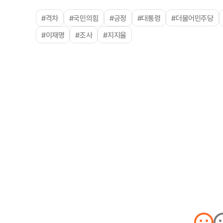
#격차
#국민의힘
#긍정
#대통령
#더불어민주당
#이재명
#조사
#지지율