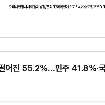
오피니언
정치
사회
경제
생활/문화
IT/과학
연예
스포츠
세계
수도권
포토
D-
떨어진 55.2%…민주 41.8%·국