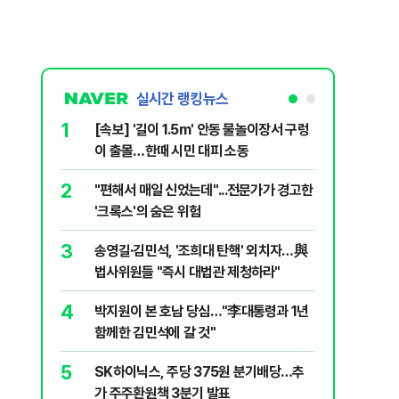
실시간 랭킹뉴스
1
6
[속보] '길이 1.5m' 안동 물놀이장서 구렁
'국장만 
이 출몰…한때 시민 대피 소동
'부글부글
2
7
"편해서 매일 신었는데"...전문가가 경고한
“우크라
'크록스'의 숨은 위험
유 3만t
3
8
송영길·김민석, '조희대 탄핵' 외치자…與
정청래 "
법사위원들 "즉시 대법관 제청하라"
민석 "자
4
9
박지원이 본 호남 당심…"李대통령과 1년
이란, 美
함께한 김민석에 갈 것"
즈 통행금
5
10
SK하이닉스, 주당 375원 분기배당…추
[데일리 
가 주주환원책 3분기 발표
민...홈