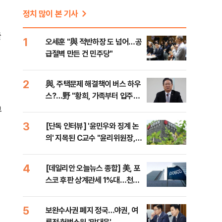
정치 많이 본 기사
출
1
오세훈 "與 적반하장 도 넘어…공
급절벽 만든 건 민주당"
2
與, 주택문제 해결책이 버스 하우
스?…野 "황희, 가족부터 입주해
라"
부
3
[단독 인터뷰] '윤민우와 징계 논
의' 지목된 C교수 "윤리위원장,
외부와 논의 잘못된 행위"
4
[데일리안 오늘뉴스 종합] 美, 포
스코 후판 상계관세 1%대…천하
람, 의원 최초 논산훈련소 2박3일
'입소'
5
보완수사권 폐지 정국…야권, 여