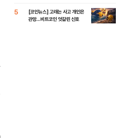
오른 도심!
5
10
[코인뉴스] 고래는 사고 개인은
“우
관망…비트코인 엇갈린 신호
러…
있
떨