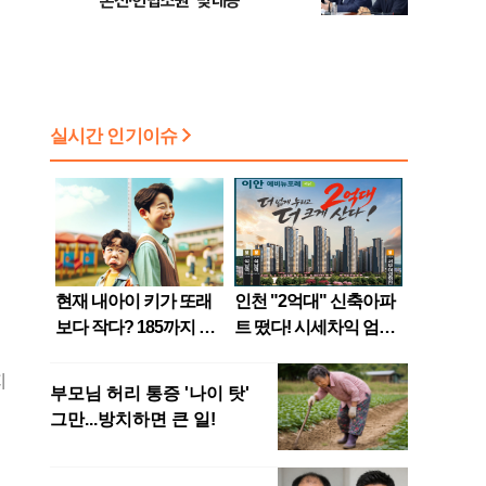
론전·헌법소원 '맞대응'
지