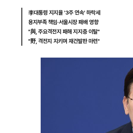
李대통령 지지율 '3주 연속' 하락세
용지부족 책임·서울시장 패배 영향
"與, 주요격전지 패해 지지층 이탈"
"野, 격전지 지키며 재건발판 마련"