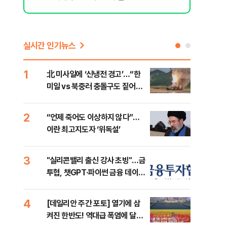
실시간 인기뉴스
1
6
北 미사일에 ‘신냉전 경고’…“한
[인
미일 vs 북중러 충돌구도 짙어진
인사
다”
2
7
“언제 죽어도 이상하지 않다”…
이란
이란 최고지도자 ‘위독설’
호르
3
8
"실리콘밸리 출신 강사 초빙"…금
美 
투협, 챗GPT·파이썬 금융 데이터
일자
분석 과정 개설
4
9
[데일리안 주간 포토] 열기에 삼
'국
켜진 한반도! 역대급 폭염에 달아
에 