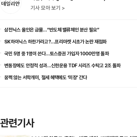
기사 모아 보기 >
삼전닉스 올인은 금물…“반도체 밸류체인 분산 필요”
SK하이닉스 하한가라고?…프리마켓 시초가 논란 재점화
국민 5명 중 1명이 쓴다…토스증권 가입자 1000만명 돌파
변동장에도 안정적 성과…신한운용 TDF 시리즈 수탁고 2조 돌파
꿈쩍 않는 서학개미, 절세 혜택에도 ‘미장’ 간다
관련기사