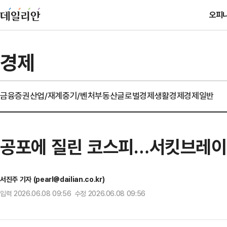
오피
경제
금융
증권
산업/재계
중기/벤처
부동산
글로벌경제
생활경제
경제일반
공포에 질린 코스피…서킷브레이
서진주 기자 (pearl@dailian.co.kr)
입력 2026.06.08 09:56 수정 2026.06.08 09:56