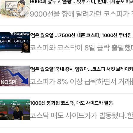
9000피 앞두고 ‘출렁’…빚투 개미, 반대매매 공포 어
9000선을 향해 달려가던 코스피가 
장에 탑승하려는 개미들의 ‘빚투(빚내
대매매를 경계하는 목소리가 적지 않
'검은 월요일'…7500선 내준 코스피, 1000선 무너진
코스피와 코스닥이 8일 급락 출발했
일 기준 투자자 예탁금은 139조69
7분 코스피 지수는 전장 대비 683.1
인 동시에 올해 첫 거래일인 1월 2일(
리키고 있다.지수는 전 거래일보다 112
‘검은 월요일’ 국내 증시 멈췄다…코스피 서킷 브레이커
수준이다.투자자 예탁금은 투자자들이
코스피가 8% 이상 급락하면서 거래
로 출발해 하락폭을 키우고 있다.같
기거나 주식을 팔고서 찾지 않은 자금
됐다.8일 한국거래소에 따르면 이날
6.02% 하락한 942.05를 나타내
기성 자금…
1단계 서킷브레이커가 발동돼 20분
1000선 붕괴된 코스닥, 매도 사이드카 발동
(4.27%) 내린 959.61로 거래를 
코스닥 매도 사이드카가 발동됐다.한
주식시장에서 주가가 급등하거나 급락
150선물가격과 코스닥150지수의 
정지시키는 조치다.코스피가 전 거래일