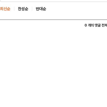
최신순
찬성순
반대순
0 개의 댓글 전