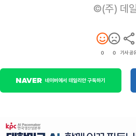
©(주) 데
기사 공
0
0
네이버에서 데일리안 구독하기