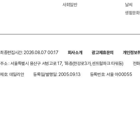
사회일반
날씨
생활문화
최종편집시간: 2026.08.07 00:17
회사소개
광고제휴문의
개인정보
주소 : 서울특별시 용산구 서빙고로 17, 18층(한강로3가,센트럴파크 타워동)
전화 
제호: 데일리안
등록일/발행일: 2005.09.13
등록번호: 서울 아00055