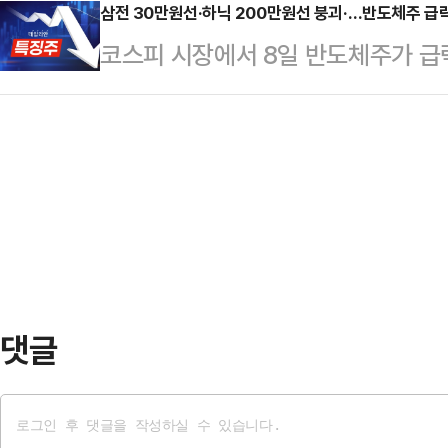
지(사이드카)가 발동됐다고 공시했다
삼전 30만원선·하닉 200만원선 붕괴·…반도체주 급락
상 유지하자 서킷브레이커 발동 요건
코스피 시장에서 8일 반도체주가 급
차례 발동됐으며, 지난달 22일 이후
장에 상장된 모든 종목의 거래가 일시
면, 이날 오전 9시 26분 코스피 시
물가격은 전 거래일 대비 7.95% 내
도 중단됐다.서킷브레…
29만8500원을 가리키고 있다.같은
지수는 8.11% 밀린 1624.53이
내줬다.SK하이닉스는 전 거래일보다 
격이 기준 가격 대비 6% 이상 하락
내고 있다.그밖에 한미반도체(-9.19
의 최종…
를 보이고 있다.지난 금요일 미국증
이 영향을 미친 것으로 풀이된다.한편
킷브…
댓글