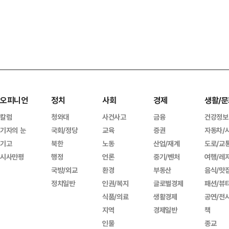
오피니언
정치
사회
경제
생활/문
칼럼
청와대
사건사고
금융
건강정보
기자의 눈
국회/정당
교육
증권
자동차/
기고
북한
노동
산업/재계
도로/교
시사만평
행정
언론
중기/벤처
여행/레
국방/외교
환경
부동산
음식/맛
정치일반
인권/복지
글로벌경제
패션/뷰
식품/의료
생활경제
공연/전
지역
경제일반
책
인물
종교