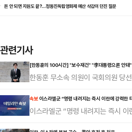
돈 안 되면 지원도 끝?…정동진독립영화제 예산 삭감이 던진 질문
관련기사
[한동훈의 100시간] "보수재건" "李대통령으론 안돼"
한동훈 무소속 의원이 국회의원 당
부실을 지적하는 등 뚜렷한 존재감을 
거 관리 지적을 통해 이재명 대통령
속보
이스라엘군 “명령 내려지는 즉시 이란에 강력한 
이스라엘군 “명령 내려지는 즉시 이
에 가장 주목 받는 정치인으로 떠올랐
이 제한적인 만큼 추후 대여 투쟁, 당