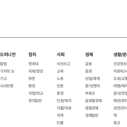
오피니언
정치
사회
경제
생활/문
칼럼
청와대
사건사고
금융
건강정보
기자의 눈
국회/정당
교육
증권
자동차/
기고
북한
노동
산업/재계
도로/교
시사만평
행정
언론
중기/벤처
여행/레
국방/외교
환경
부동산
음식/맛
정치일반
인권/복지
글로벌경제
패션/뷰
식품/의료
생활경제
공연/전
지역
경제일반
책
인물
종교