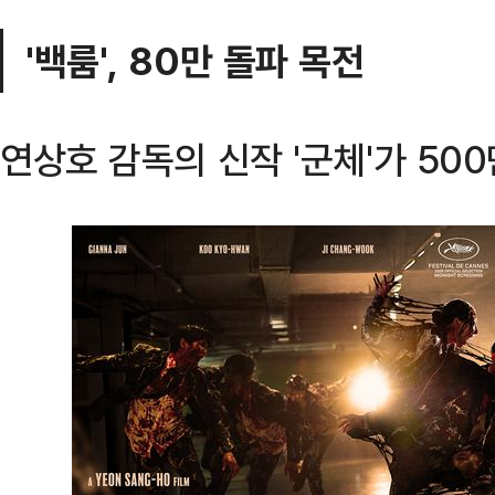
'백룸', 80만 돌파 목전
연상호 감독의 신작 '군체'가 50