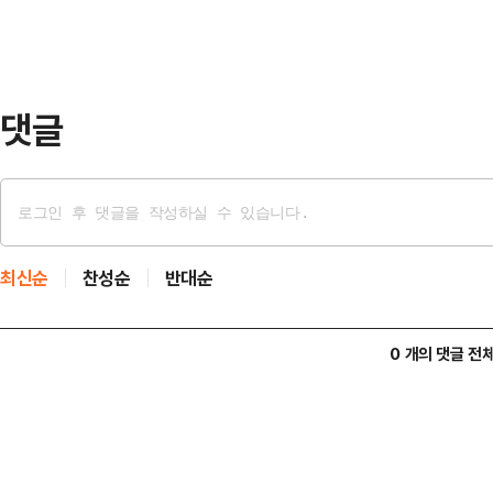
거 음모론과 극단세력의 불법적인 폭
"정당한 권리를 주장하는 국민과 
극단세력은 얼씬도 하지 않…
댓글
최신순
찬성순
반대순
0 개의 댓글 전