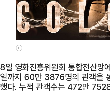
ⓒ
8일 영화진흥위원회 통합전산망에 
일까지 60만 3876명의 관객을
했다. 누적 관객수는 472만 752