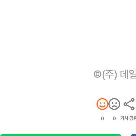
©(주) 데
기사 공
0
0