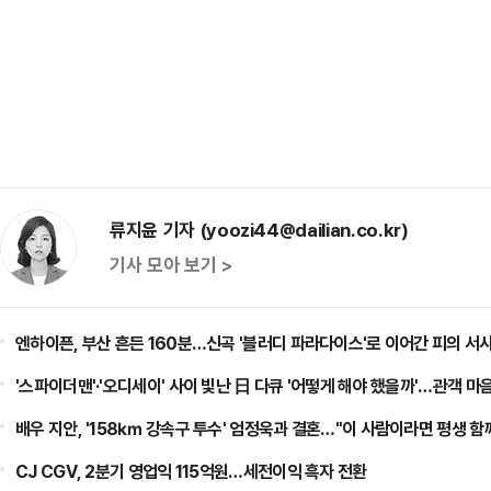
류지윤 기자 (yoozi44@dailian.co.kr)
기사 모아 보기 >
엔하이픈, 부산 흔든 160분…신곡 '블러디 파라다이스'로 이어간 피의 서
'스파이더맨'·'오디세이' 사이 빛난 日 다큐 '어떻게 해야 했을까'…관객 마
배우 지안, '158㎞ 강속구 투수' 엄정욱과 결혼…"이 사람이라면 평생 함
CJ CGV, 2분기 영업익 115억원…세전이익 흑자 전환