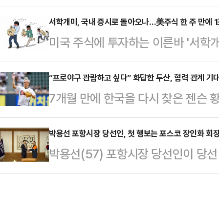
신장비 종목들이 강세다.엔비디아 최
었다. 정 장관은 "사태의 혼란을 틈
에 이어 인공지능 기반 무선접속망(A
서학개미, 국내 증시로 돌아오나…美주식 한 주 만에 1
거 음모론과 극단세력의 불법적인 폭
미국 주식에 투자하는 이른바 '서학
서 관련주에 매수세가 몰리고 있다.7
"정당한 권리를 주장하는 국민과 
다.6월 첫째 주에만 1조2000억원
난 2일(현지시간) 주파수 경매를 시
극단세력은 얼씬도 하지 않…
에 대한 투자 심리가 한층 위축된 
“프로야구 관람하고 싶다” 화답한 두산, 협력 관계 기
권한을 회복한 이후 처음 진행되는 것
7개월 만에 한국을 다시 찾은 젠슨 
털 세이브로에 따르면 서학개미들은 6
주파수 공급으로 이어질 수 있다는 
실구장 마운드에 올라 시구에 나섰다.
9367만 달러(약 1조2373억원)를
으로 평가받고 …
린 키움 히어로즈와 두산 베어스의 
박용선 포항시장 당선인, 첫 행보는 포스코 장인화 회장
치를 매도한 반면 매수 규모는 882
박용선(57) 포항시장 당선인이 당
황 CEO가 KBO리그 경기 시구에 나
국 주식 순매도는 3개월 연속 이어지
제 회복과 경쟁력 강화를 위한 상생협
미국 메이저리그(MLB) 샌프란시스
달러, 4…
인화 포스코 회장과 면담하면서 글로벌
구를 한 바 있다.이번 행사는 젠슨 
요 감소 등으로 어려움을 겪고 있는
뜻을 두산 측에 전달하면서 성사된 