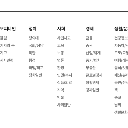
오피니언
정치
사회
경제
생활/문
칼럼
청와대
사건사고
금융
건강정보
기자의 눈
국회/정당
교육
증권
자동차/
기고
북한
노동
산업/재계
도로/교
시사만평
행정
언론
중기/벤처
여행/레
국방/외교
환경
부동산
음식/맛
정치일반
인권/복지
글로벌경제
패션/뷰
식품/의료
생활경제
공연/전
지역
경제일반
책
인물
종교
사회일반
날씨
생활문화