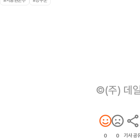
#서흥원군수
#양구군
©(주) 데
기사 공
0
0