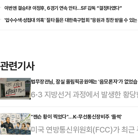
이번엔 결승타! 이정후, 6경기 연속 안타…SF 감독 “결정타였다”
'압수수색·성접대 의혹' 질타 들은 대한축구협회 "응원과 칭찬 받을 수 있
관련기사
법무장관님, 잠실 올림픽공원에는 '음모론자'가 없었습
6·3 지방선거 과정에서 발생한 황당
시지는 지독하리만큼 모순적이다. 정
해 선관위의 책임 있는 반성과 신속
"젠슨 황이 찍었다"…K-무선통신장비주 '들썩'
미국 연방통신위원회(FCC)가 최근
특검과 국정조사 가능성까지 언급했