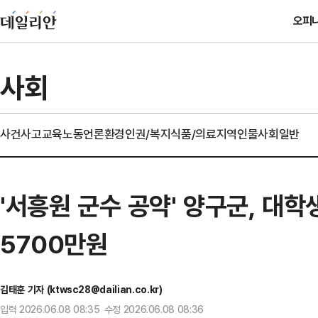
오피
사회
사건사고
교육
노동
언론
환경
인권/복지
식품/의료
지역
인물
사회일반
'서흥원 군수 공약' 양구군, 대
5700만원
김태훈 기자 (ktwsc28@dailian.co.kr)
입력 2026.06.08 08:35 수정 2026.06.08 08:36