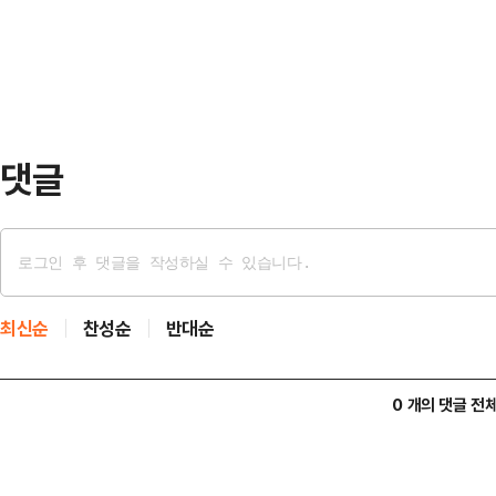
박 당선인과 장 회장은 철강산업 경
대만 출신으…
동 과제에 대응하기 위해 포항시와 포
역 기업참여 확대와 협력업체 동반성장
등 시민들이 체감할…
댓글
최신순
찬성순
반대순
0 개의 댓글 전