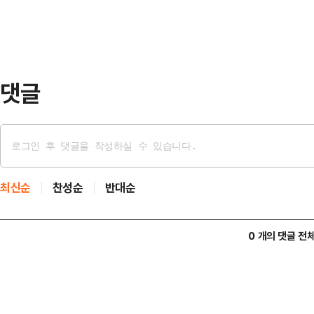
의했다.성 의원은 면담을 마친 뒤 기
늦춰 10일 오전 10시로 잡았다"며 
했다"고 …
댓글
최신순
찬성순
반대순
0 개의 댓글 전