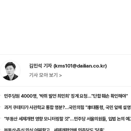
김민석 기자 (kms101@dailian.co.kr)
기사 모아 보기 >
민주당원 4000명, '박쥐 발언 최민희' 징계 요청…"단합 훼손 확인해야"
과거 쿠데타가 사관학교 통합 명분?…국민의힘 "李대통령, 국민 앞에 설명
"부동산 세제개편 영향 모니터링할 것"…민주당 서울의원들, 입법 논의 예
부동산·주식 민심 어찌할고…세제개편안에 민주당도 '당혹'