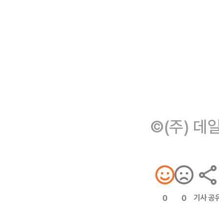
©(주) 데
기사 공
0
0