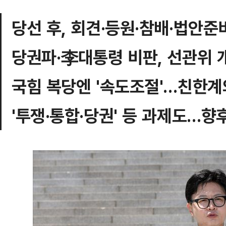
당선 후, 회견·등원·참배·법안준비
당권파·李대통령 비판, 선관위
국힘 복당엔 '속도조절'…친한계
'투쟁·통합·당권' 등 과제도…향