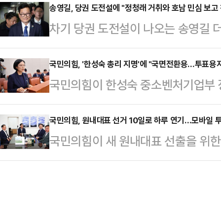
기간 선관위 직원들의 무분별한 휴가
송영길, 당권 도전설에 "정청래 거취와 호남 민심 보고 
장을 초래했다"며 "사고 자체도 납
차기 당권 도전설이 나오는 송영길 
다"고 밝히면서 선관위 개혁에 앞장
한 해명 또한 충분하지 못했다"고 적
대해 "정청래 대표의 거취와 호남 
페이스북에 "선거철만 되면 선관위 
로도 제한되거나 침해돼…
의원은 7일 광주 북구 운정동 국립5
국민의힘, '한성숙 총리 지명'에 "국면전환용…투표용지
이 공식 통계 자료로 확인되고 있다"
국민의힘이 한성숙 중소벤처기업부 
전당대회 출마 여부에 대한 질문을 
없었던 2021년 2월 선관위 휴직자
이재명 대통령을 향해 "지금 대통령
를 지켜보겠다"고 답했다.또 "이후 
쳤던 2022년 6…
아니라, 투표용지 부족 사태에 대한 
국민의힘, 원내대표 선거 10일로 하루 연기…모바일 
할 것인지, 아니면 더 쉬라고 할 것
국민의힘이 새 원내대표 선출을 위한
무너진 선거 행정 시스템의 신뢰를 
은 오는 8월 치러질 것으로 예상되는
하루 늦춘 오는 10일에 진행하기로 
민의힘 수석대변인은 7일 논평을 내
력한 인사…
박하다는 우려를 수용하면서다.송언
한성숙 중소벤처부 장관을 지명했다"
김도읍(4선·부산 강서)·성일종(3선
세울 때인지 깊은 우려를 표하지 않
영시고성군) 의원은 7일 국회에서 면
"현재 대한민국은 전…