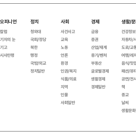
오피니언
정치
사회
경제
생활/문
칼럼
청와대
사건사고
금융
건강정보
기자의 눈
국회/정당
교육
증권
자동차/
기고
북한
노동
산업/재계
도로/교
시사만평
행정
언론
중기/벤처
여행/레
국방/외교
환경
부동산
음식/맛
정치일반
인권/복지
글로벌경제
패션/뷰
식품/의료
생활경제
공연/전
지역
경제일반
책
인물
종교
사회일반
날씨
생활문화