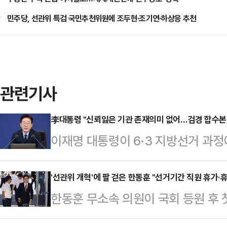
민주당, 선관위 특검 국민추천위원에 조두현·조기연·하상응 추천
관련기사
李대통령 "신뢰잃은 기관 존재의미 없어…검경 합수본 
이재명 대통령이 6·3 지방선거 과
의 참정권이 침해 받은 상황에 대해 
여하는 합동수사본부를 구성해 책임 
'선관위 개혁'에 팔 걷은 한동훈 "선거기간 직원 휴가·
한동훈 무소속 의원이 국회 등원 후
히 규명할 것을 지시했다"고 밝혔다.
를 할 수 있게한 '감사원법 개정안'
관리위원회는 이번 6·3 지방선거 