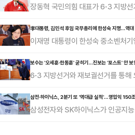
장동혁 국민의힘 대표가 6·3 지방
서 관련주에 매수세가 몰리고 있다.7
해 촉발된 재선거 요구에 힘을 싣는데
난 2일(현지시간) 주파수 경매를 시
요구와 관련해 "국민들과 싸우는게 맞
李대통령, 김민석 후임 국무총리에 한성숙 지명…역대
권한을 회복한 이후 처음 진행되는 것
이재명 대통령이 한성숙 중소벤처기
취 문제와 관련시키는 것은 적절치 않
주파수 공급으로 이어질 수 있다는 
지명했다. 지난 2006년 한명숙 전 
회 본관에서 기자회견을 열고 '(투표
으로 평가받고 …
여성 총리다.강훈식 대통령실비서실장
보수는 '오세훈·한동훈' 굳히기…진보는 '포스트' 안 
단을 요구하는 당내 주장을 일축하려
6·3 지방선거와 재보궐선거를 통해
재명 대통령이 김민석 총리의 뒤를 
문을 받고 "거취와 관한 말을 하는 
이 보수 야권의 차기 대권주자로 급부
업부 장관을 지명했다고 밝혔다.강훈식
실 것을 권한다…
원 없이 대통령의 후광을 업은 집권
삼전·하이닉스, 2분기 또 '역대급 실적'…영업익 150
표와 중기벤처부 장관을 지낸 경험을
삼성전자와 SK하이닉스가 인공지능(A
에 키웠다.이와 대조적으로 여권은 
질없이 완수하고 국민 일부가 아닌 
향으로 2분기 또다시 역대 최대 실
무총리, 김경수 전 경남도지사 등의
며 지명 배경에 대해 설명했…
급증하는 메모리 수요에 범용 D램·
그러나 이재명 정부의 2기 내각 구