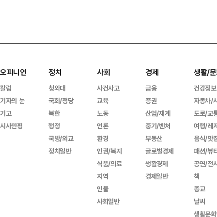
오피니언
정치
사회
경제
생활/문
칼럼
청와대
사건사고
금융
건강정보
기자의 눈
국회/정당
교육
증권
자동차/
기고
북한
노동
산업/재계
도로/교
시사만평
행정
언론
중기/벤처
여행/레
국방/외교
환경
부동산
음식/맛
정치일반
인권/복지
글로벌경제
패션/뷰
식품/의료
생활경제
공연/전
지역
경제일반
책
인물
종교
사회일반
날씨
생활문화