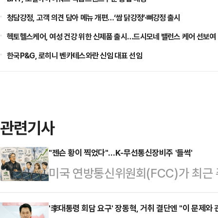
청담강정, 고객 의견 담아 메뉴 개편…‘쌈 닭강정’·뼈강정 출시
헥토헬스케어, 여성 건강 위한 신제품 출시…드시모네 밸런스 케어 선보여
한국P&G, 로히니 벤카테스와란 신임 대표 선임
관련기사
"젠슨 황이 찍었다"…K-무선통신장비주 '들썩'
미국 연방통신위원회(FCC)가 최근
신장비 종목들이 강세다.엔비디아 최
에 이어 인공지능 기반 무선접속망(A
'李대통령 회담 요구' 장동혁, 거취 결단엔 "이 문제와