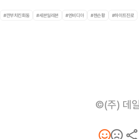
#깐부치킨회동
#세븐일레븐
#엔비디아
#젠슨황
#하이트진로
©(주) 데