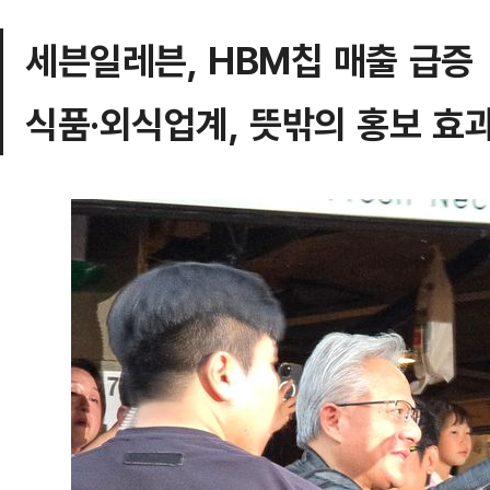
세븐일레븐, HBM칩 매출 급증
식품·외식업계, 뜻밖의 홍보 효과