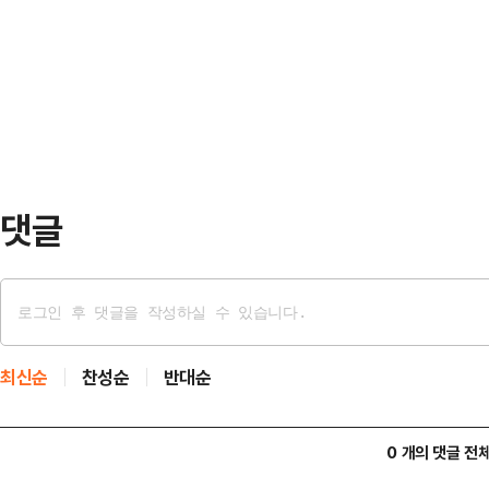
격 상승세가 이어지면서다.7일 금융
새로운 주자들이 부상하고 입지를 굳
서스를 집계한 결과, 삼성전자와 SK
거라는 전망이 나온다.6…
조원을 상회할 것으로 전망된다.삼성
171조7347억원, 88조3029억
비교해 매출은 13…
댓글
최신순
찬성순
반대순
0 개의 댓글 전