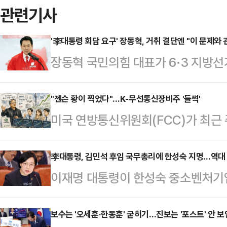
관련기사
'李대통령 회담 요구' 장동혁, 거취 결단엔 "이 문제와
장동혁 국민의힘 대표가 6·3 지방
해 촉발된 재선거 요구에 힘을 싣는데
요구와 관련해 "국민들과 싸우는게 맞
"젠슨 황이 찍었다"…K-무선통신장비주 '들썩'
미국 연방통신위원회(FCC)가 최근
취 문제와 관련시키는 것은 적절치 않
신장비 종목들이 강세다.엔비디아 최
회 본관에서 기자회견을 열고 '(투표
에 이어 인공지능 기반 무선접속망(A
李대통령, 김민석 후임 국무총리에 한성숙 지명…역대
단을 요구하는 당내 주장을 일축하려
이재명 대통령이 한성숙 중소벤처기
서 관련주에 매수세가 몰리고 있다.7
문을 받고 "거취와 관한 말을 하는 
지명했다. 지난 2006년 한명숙 전 
난 2일(현지시간) 주파수 경매를 시
실 것을 권한다…
여성 총리다.강훈식 대통령실비서실장
보수는 '오세훈·한동훈' 굳히기…진보는 '포스트' 안 
권한을 회복한 이후 처음 진행되는 것