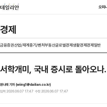
오피
경제
금융
증권
산업/재계
중기/벤처
부동산
글로벌경제
생활경제
경제일반
서학개미, 국내 증시로 돌아오나…
원나래 기자 (wiing1@dailian.co.kr)
입력 2026.06.07 17:47 수정 2026.06.07 17:47