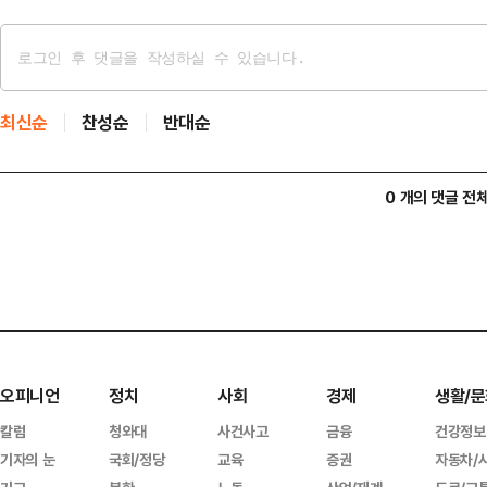
최신순
찬성순
반대순
0 개의 댓글 전
오피니언
정치
사회
경제
생활/문
칼럼
청와대
사건사고
금융
건강정보
기자의 눈
국회/정당
교육
증권
자동차/