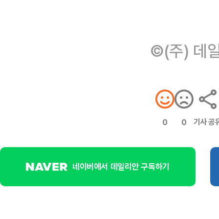
©(주) 데
기사 공
0
0
네이버에서 데일리안 구독하기