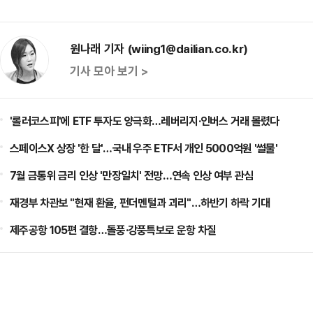
원나래 기자 (wiing1@dailian.co.kr)
기사 모아 보기 >
'롤러코스피'에 ETF 투자도 양극화…레버리지·인버스 거래 몰렸다
스페이스X 상장 '한 달'…국내 우주 ETF서 개인 5000억원 '썰물'
7월 금통위 금리 인상 '만장일치' 전망…연속 인상 여부 관심
재경부 차관보 "현재 환율, 펀더멘털과 괴리"…하반기 하락 기대
제주공항 105편 결항…돌풍·강풍특보로 운항 차질