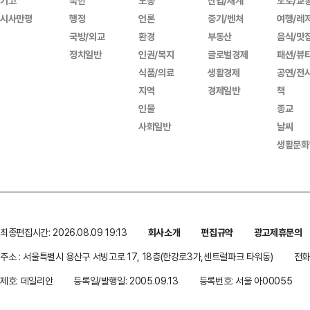
기고
북한
노동
산업/재계
도로/교
시사만평
행정
언론
중기/벤처
여행/레
국방/외교
환경
부동산
음식/맛
정치일반
인권/복지
글로벌경제
패션/뷰
식품/의료
생활경제
공연/전
지역
경제일반
책
인물
종교
사회일반
날씨
생활문화
최종편집시간: 2026.08.09 19:13
회사소개
편집규약
광고제휴문의
주소 : 서울특별시 용산구 서빙고로 17, 18층(한강로3가,센트럴파크 타워동)
전화 
제호: 데일리안
등록일/발행일: 2005.09.13
등록번호: 서울 아00055