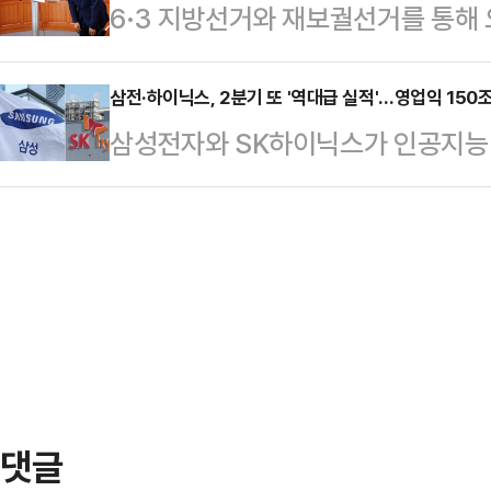
6·3 지방선거와 재보궐선거를 통해
재명 대통령이 김민석 총리의 뒤를 
주파수 공급으로 이어질 수 있다는 
이 보수 야권의 차기 대권주자로 급부
업부 장관을 지명했다고 밝혔다.강훈식
으로 평가받고 …
원 없이 대통령의 후광을 업은 집권
삼전·하이닉스, 2분기 또 '역대급 실적'…영업익 150
표와 중기벤처부 장관을 지낸 경험을
삼성전자와 SK하이닉스가 인공지능(A
에 키웠다.이와 대조적으로 여권은 
질없이 완수하고 국민 일부가 아닌 
향으로 2분기 또다시 역대 최대 실
무총리, 김경수 전 경남도지사 등의
며 지명 배경에 대해 설명했…
급증하는 메모리 수요에 범용 D램·
그러나 이재명 정부의 2기 내각 구
격 상승세가 이어지면서다.7일 금융
새로운 주자들이 부상하고 입지를 굳
서스를 집계한 결과, 삼성전자와 SK
거라는 전망이 나온다.6…
조원을 상회할 것으로 전망된다.삼성
171조7347억원, 88조3029억
비교해 매출은 13…
댓글