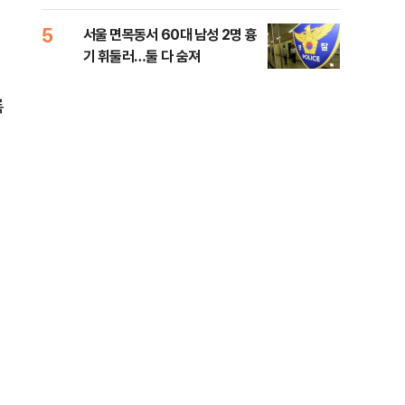
원 후보, 제주서 격돌
5
10
서울 면목동서 60대 남성 2명 흉
호르
기 휘둘러…둘 다 숨져
파…
록