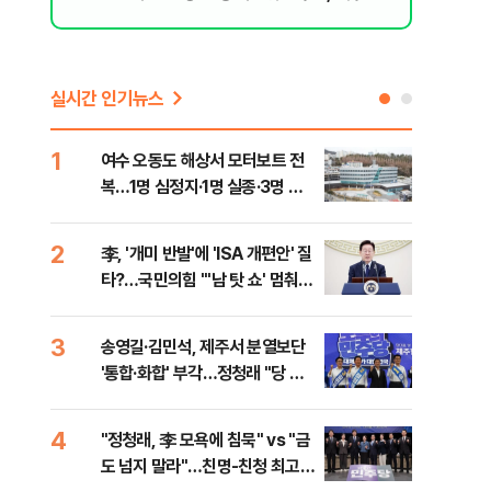
격돌
실시간 인기뉴스
1
6
여수 오동도 해상서 모터보트 전
손현
복…1명 심정지·1명 실종·3명 경
통령
상
2
7
李, '개미 반발'에 'ISA 개편안' 질
UA
타?…국민의힘 "'남 탓 쇼' 멈춰
줄이
라"
3
8
송영길·김민석, 제주서 분열보단
평택
'통합·화합' 부각…정청래 "당 공
레일
격해 놓고 뻔뻔해"
4
9
"정청래, 李 모욕에 침묵" vs "금
부산
도 넘지 말라"…친명-친청 최고위
아 