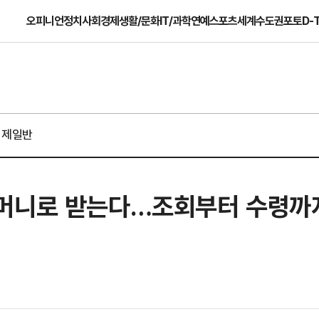
오피니언
정치
사회
경제
생활/문화
IT/과학
연예
스포츠
세계
수도권
포토
D-
경제일반
이머니로 받는다…조회부터 수령까