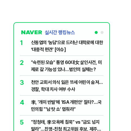
실시간 랭킹뉴스
1
6
신동엽의 ‘농담’으로 드러난 대학로에 대한
입추 하루
‘대중적 편견’ [이슈]
37도'…
있는 치료
2
7
"숙련된 모습" 통영 60대女 살인사건, 미
‘탄약 고
제로 갈 가능성 있나…범인의 실체는?
색출하라
3
8
천안 교회서 의식 잃은 11세 어린이 숨져…
송영길·김
경찰, 학대 치사 여부 수사
합' 부각
4
9
李, '개미 반발'에 'ISA 개편안' 질타?…국
호르무즈
민의힘 "'남 탓 쇼' 멈춰라"
도 또 뒤
5
10
"정청래, 李 모욕에 침묵" vs "금도 넘지
여수 오동
말라"…친명-친청 최고위원 후보, 제주서
심정지·1