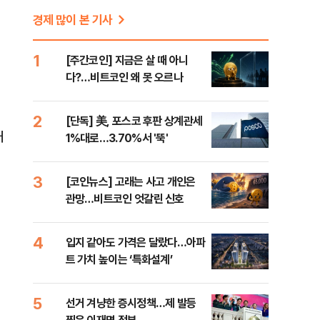
경제 많이 본 기사
1
[주간코인] 지금은 살 때 아니
다?…비트코인 왜 못 오르나
2
[단독] 美, 포스코 후판 상계관세
대
1%대로…3.70%서 '뚝'
3
[코인뉴스] 고래는 사고 개인은
관망…비트코인 엇갈린 신호
4
입지 같아도 가격은 달랐다…아파
트 가치 높이는 ‘특화설계’
5
선거 겨냥한 증시정책…제 발등